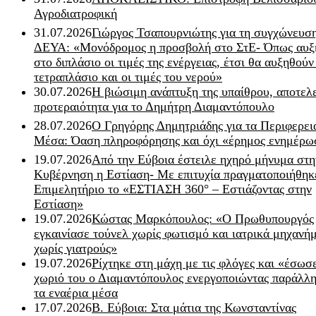
Αγροδιατροφική
31.07.2026
Γιώργος Τσαπουρνιώτης για τη συγχώνευσ
ΔΕΥΑ: «Μονόδρομος η προσβολή στο ΣτΕ- Όπως αυξ
στο διπλάσιο οι τιμές της ενέργειας, έτσι θα αυξηθούν
τετραπλάσιο και οι τιμές του νερού»
30.07.2026
Η βιώσιμη ανάπτυξη της υπαίθρου, αποτελ
προτεραιότητα για το Δημήτρη Διαμαντόπουλο
28.07.2026
Ο Γρηγόρης Δημητριάδης για τα Περιφερει
Μέσα: Όαση πληροφόρησης και όχι «έρημος ενημέρω
19.07.2026
Από την Εύβοια έστειλε ηχηρό μήνυμα στη
Κυβέρνηση η Εστίαση- Με επιτυχία πραγματοποιήθηκ
Επιμελητήριο το «ΕΣΤΙΑΣΗ 360° – Εστιάζοντας στην
Εστίαση»
19.07.2026
Κώστας Μαρκόπουλος: «Ο Πρωθυπουργός
εγκαινίασε τούνελ χωρίς φωτισμό και ιατρικά μηχανή
χωρίς γιατρούς»
19.07.2026
Ρίχτηκε στη μάχη με τις φλόγες και «έσωσ
χωριό του ο Διαμαντόπουλος ενεργοποιώντας παράλλη
τα εναέρια μέσα
17.07.2026
Β. Εύβοια: Στα μάτια της Κωνσταντίνας