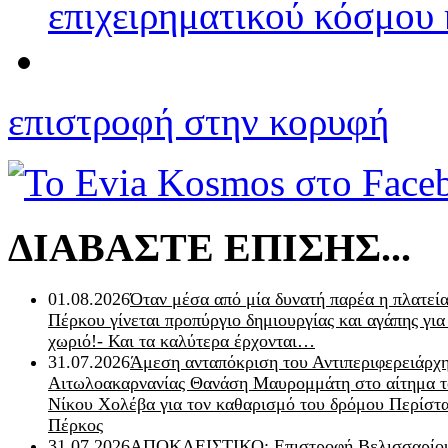
επιχειρηματικού κόσμου 
επιστροφή στην κορυφή
ΔΙΑΒΑΣΤΕ ΕΠΙΣΗΣ...
01.08.2026
Όταν μέσα από μία δυνατή παρέα η πλατεία
Πέρκου γίνεται προπύργιο δημιουργίας και αγάπης για
χωριό!- Και τα καλύτερα έρχονται…
31.07.2026
Άμεση ανταπόκριση του Αντιπεριφερειάρχ
Αιτωλοακαρνανίας Θανάση Μαυρομμάτη στο αίτημα τ
Νίκου Χολέβα για τον καθαρισμό του δρόμου Περίστα
Πέρκος
31.07.2026
ΑΠΟΚΛΕΙΣΤΙΚΟ: Επιστροφή Βελισσαρίου