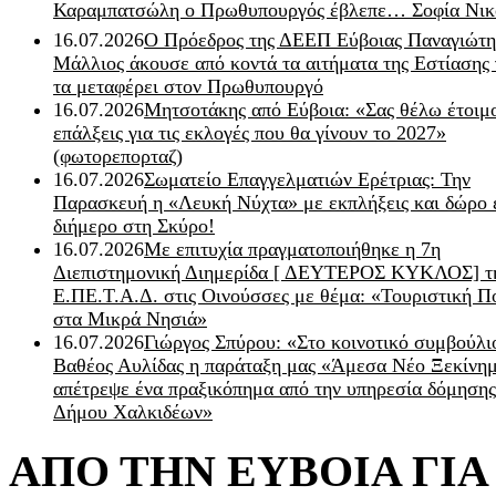
Καραμπατσώλη ο Πρωθυπουργός έβλεπε… Σοφία Νικ
16.07.2026
Ο Πρόεδρος της ΔΕΕΠ Εύβοιας Παναγιώτη
Μάλλιος άκουσε από κοντά τα αιτήματα της Εστίασης 
τα μεταφέρει στον Πρωθυπουργό
16.07.2026
Μητσοτάκης από Εύβοια: «Σας θέλω έτοιμο
επάλξεις για τις εκλογές που θα γίνουν το 2027»
(φωτορεπορταζ)
16.07.2026
Σωματείο Επαγγελματιών Ερέτριας: Την
Παρασκευή η «Λευκή Νύχτα» με εκπλήξεις και δώρο 
διήμερο στη Σκύρο!
16.07.2026
Με επιτυχία πραγματοποιήθηκε η 7η
Διεπιστημονική Διημερίδα [ ΔEYΤΕΡΟΣ ΚΥΚΛΟΣ] τ
Ε.ΠΕ.Τ.Α.Δ. στις Οινούσσες με θέμα: «Τουριστική Π
στα Μικρά Νησιά»
16.07.2026
Γιώργος Σπύρου: «Στο κοινοτικό συμβούλι
Βαθέος Αυλίδας η παράταξη μας «Άμεσα Νέο Ξεκίνη
απέτρεψε ένα πραξικόπημα από την υπηρεσία δόμησης
Δήμου Χαλκιδέων»
ΑΠΟ ΤΗΝ ΕΥΒΟΙΑ ΓΙ