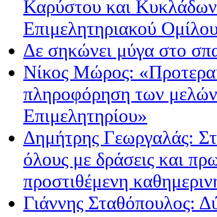
Καρύστου και Κυκλάδων 
Επιμελητηριακού Ομίλο
Δε σηκώνει μύγα στο σπ
Νίκος Μώρος: «Προτεραι
πληροφόρηση των μελών γ
Επιμελητηρίου»
Δημήτρης Γεωργαλάς: Στο
όλους με δράσεις και π
προστιθέμενη καθημερινή
Γιάννης Σταθόπουλος: Δ