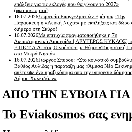
επάλξεις για τις εκλογές που θα γίνουν το 2027»
(φωτορεπορταζ)
16.07.2026
Σωματείο Επαγγελματιών Ερέτριας: Την
Παρασκευή η «Λευκή Νύχτα» με εκπλήξεις και δώρο 
διήμερο στη Σκύρο!
16.07.2026
Με επιτυχία πραγματοποιήθηκε η 7η
Διεπιστημονική Διημερίδα [ ΔEYΤΕΡΟΣ ΚΥΚΛΟΣ] τ
Ε.ΠΕ.Τ.Α.Δ. στις Οινούσσες με θέμα: «Τουριστική Π
στα Μικρά Νησιά»
16.07.2026
Γιώργος Σπύρου: «Στο κοινοτικό συμβούλι
Βαθέος Αυλίδας η παράταξη μας «Άμεσα Νέο Ξεκίνη
απέτρεψε ένα πραξικόπημα από την υπηρεσία δόμησης
Δήμου Χαλκιδέων»
ΑΠΟ ΤΗΝ ΕΥΒΟΙΑ ΓΙ
Το Eviakosmos σας ενη