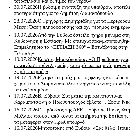
τετραπλάσιο και οι τιμές του νερού»
30.07.2026
Η βιώσιμη ανάπτυξη της υπαίθρου, αποτελ
προτεραιότητα για το Δημήτρη Διαμαντόπουλο
28.07.2026
Ο Γρηγόρης Δημητριάδης για τα Περιφερει
Μέσα: Όαση πληροφόρησης και όχι «έρημος ενημέρω
19.07.2026
Από την Εύβοια έστειλε ηχηρό μήνυμα στη
Κυβέρνηση η Εστίαση- Με επιτυχία πραγματοποιήθηκ
Επιμελητήριο το «ΕΣΤΙΑΣΗ 360° – Εστιάζοντας στην
Εστίαση»
19.07.2026
Κώστας Μαρκόπουλος: «Ο Πρωθυπουργός
εγκαινίασε τούνελ χωρίς φωτισμό και ιατρικά μηχανή
χωρίς γιατρούς»
19.07.2026
Ρίχτηκε στη μάχη με τις φλόγες και «έσωσ
χωριό του ο Διαμαντόπουλος ενεργοποιώντας παράλλη
τα εναέρια μέσα
17.07.2026
Β. Εύβοια: Στα μάτια της Κωνσταντίνας
Καραμπατσώλη ο Πρωθυπουργός έβλεπε… Σοφία Νικ
16.07.2026
Ο Πρόεδρος της ΔΕΕΠ Εύβοιας Παναγιώτη
Μάλλιος άκουσε από κοντά τα αιτήματα της Εστίασης 
τα μεταφέρει στον Πρωθυπουργό
16.07.2026
Μητσοτάκης από Εύβοια: «Σας θέλω έτοιμο