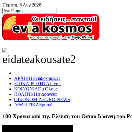
Πέμπτη, 6 Αυγ 2026
ΑΡΧΙΚΗ
Eviakosmos.gr
ΕΠΙΚΑΙΡΟΤΗΤΑ
Live !
ΚΟΙΝΩΝΙΑ
Για Όλους
ΠΟΛΙΤΙΚΗ
Διαφάνεια
ΟΙΚΟΝΟΜΙΑ
EURO NEWS
ΑΘΛΗΤΙΚΑ
Sports!
100 Χρονια από την Ελευση του Οσιου Ιωαννη του 