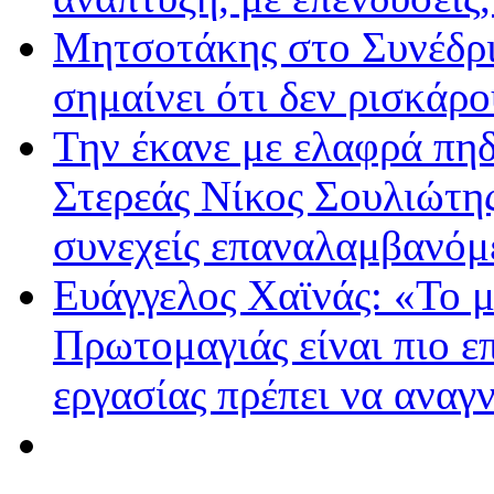
Μητσοτάκης στο Συνέδρι
σημαίνει ότι δεν ρισκάρο
Την έκανε με ελαφρά πη
Στερεάς Νίκος Σουλιώτης
συνεχείς επαναλαμβανόμε
Ευάγγελος Χαϊνάς: «Το 
Πρωτομαγιάς είναι πιο επ
εργασίας πρέπει να αναγ