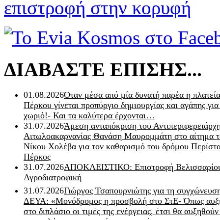
επιστροφή στην κορυφή
ΔΙΑΒΑΣΤΕ ΕΠΙΣΗΣ...
01.08.2026
Όταν μέσα από μία δυνατή παρέα η πλατεία
Πέρκου γίνεται προπύργιο δημιουργίας και αγάπης για
χωριό!- Και τα καλύτερα έρχονται…
31.07.2026
Άμεση ανταπόκριση του Αντιπεριφερειάρχ
Αιτωλοακαρνανίας Θανάση Μαυρομμάτη στο αίτημα τ
Νίκου Χολέβα για τον καθαρισμό του δρόμου Περίστα
Πέρκος
31.07.2026
ΑΠΟΚΛΕΙΣΤΙΚΟ: Επιστροφή Βελισσαρίου
Αγροδιατροφική
31.07.2026
Γιώργος Τσαπουρνιώτης για τη συγχώνευσ
ΔΕΥΑ: «Μονόδρομος η προσβολή στο ΣτΕ- Όπως αυξ
στο διπλάσιο οι τιμές της ενέργειας, έτσι θα αυξηθούν