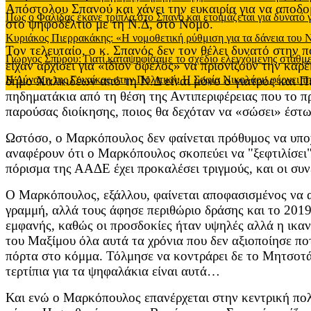
Απόστολου Σπανού και χάνει την ευκαιρία για να αποδομ
Πως ο Φαλίδας έκανε τρίπλα στο Σπανό και ετοιμάζεται για δυνατό
στο ψηφοδέλτιο με τη Ν.Δ, στο Νομό.
Κυριάκος Πιερρακάκης: «Η νομοθετική ρύθμιση για τα δάνεια του
Τον τελευταίο, ο κ. Σπανός δεν τον θέλει δυνατό στην 
Γιώργος Σπύρου: Γιατί καταψηφίσαμε το σχέδιο ελεγχόμενης στάθ
είχαν αρχίσει για «ίδιον όφελος» να πριονίζουν την κα
Η Δύναμη της Γυναίκας στην Πολιτική: Η Σοφία Νικολάου φέρνει τη
δήμο Χαλκιδέων από τη Ν.Δ είναι μόνο ο γιατρός και 
πηδηματάκια από τη θέση της Αντιπεριφέρειας που το πρ
παρούσας διοίκησης, ποιος θα δεχόταν να «σώσει» έστ
Ωστόσο, ο Μαρκόπουλος δεν φαίνεται πρόθυμος να υποχ
αναφέρουν ότι ο Μαρκόπουλος σκοπεύει να "ξεφτιλίσει"
πόρισμα της ΑΑΔΕ έχει προκαλέσει τριγμούς, και οι συν
Ο Μαρκόπουλος, εξάλλου, φαίνεται αποφασισμένος να απ
γραμμή, αλλά τους άφησε περιθώριο δράσης και το 2019 
εμφανής, καθώς οι προσδοκίες ήταν υψηλές αλλά η ικα
του Μαξίμου όλα αυτά τα χρόνια που δεν αξιοποίησε πο
πόρτα στο κόμμα. Τόλμησε να κοντράρει δε το Μητσοτάκ
τερτίπια για τα ψηφαλάκια είναι αυτά…
Και ενώ ο Μαρκόπουλος επανέρχεται στην κεντρική πολι