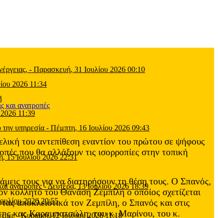
έργειας,
-
Παρασκευή, 31 Ιουλίου 2026 00:10
ίου 2026 11:34
3
 2026 11:39
 την υπηρεσία
-
Πέμπτη, 16 Ιουλίου 2026 09:43
ελική του αντεπίθεση εναντίον του πρώτου σε ψήφους
πές που θα αλλάξουν τις ισορροπίες στην τοπική
η, 15 Ιουλίου 2026 22:31
μεις τους για να διατηρήσουν τη θέση τους. Ο Σπανός,
και ανατροπές
-
Δευτέρα, 13 Ιουλίου 2026 18:39
 τον κολλητό του Θανάση Ζεμπίλη ο οποίος σχετίζεται
Ιουλίου 2026 20:55
τας αποκλειστικά τον Ζεμπίλη, ο Σπανός και στις
 της κας Καραμπατσώλη, του κ. Μαρίνου, του κ.
ες με
-
Κυριακή, 12 Ιουλίου 2026 11:18