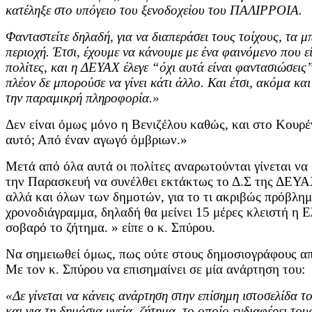
κατέληξε στο υπόγειο του ξενοδοχείου του ΠΑΛΙΡΡΟΙΑ.
Φανταστείτε δηλαδή, για να διαπεράσει τους τοίχους, τα μπ
περιοχή. Έτσι, έχουμε να κάνουμε με ένα φαινόμενο που ε
πολίτες, και η ΔΕΥΑΧ έλεγε “όχι αυτά είναι φαντασιώσεις
πλέον δε μπορούσε να γίνει κάτι άλλο. Και έτσι, ακόμα κα
την παραμικρή πληροφορία.»
Δεν είναι όμως μόνο η Βενιζέλου καθώς, και στο Κουρέ
αυτό; Από έναν αγωγό όμβριων.»
Μετά από όλα αυτά οι πολίτες αναρωτούνται γίνεται να
την Παρασκευή να συνέλθει εκτάκτως το Δ.Σ της ΔΕΥΑΧ
αλλά και όλων των δημοτών, για το τι ακριβώς πρόβλημ
χρονοδιάγραμμα, δηλαδή θα μείνει 15 μέρες κλειστή η Ε
σοβαρό το ζήτημα. » είπε ο κ. Σπύρου.
Να σημειωθεί όμως, πως ούτε στους δημοσιογράφους απ
Με τον κ. Σπύρου να επισημαίνει σε μία ανάρτηση του:
«Δε γίνεται να κάνεις ανάρτηση στην επίσημη ιστοσελίδα 
και για τη δημόσια υγεία, ζήτημα, το οποίο ενδιαφέρει του