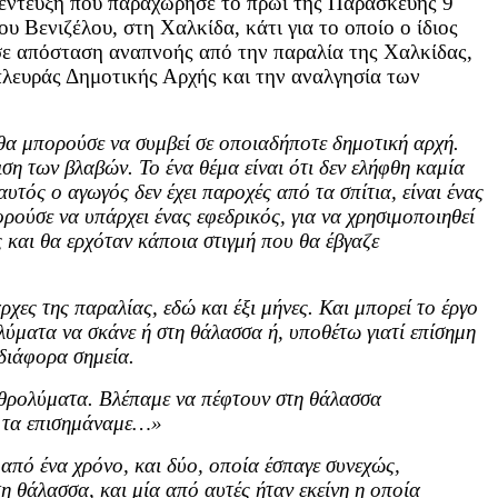
νέντευξη που παραχώρησε το πρωί της Παρασκευής 9
Βενιζέλου, στη Χαλκίδα, κάτι για το οποίο ο ίδιος
 σε απόσταση αναπνοής από την παραλία της Χαλκίδας,
πλευράς Δημοτικής Αρχής και την αναλγησία των
 θα μπορούσε να συμβεί σε οποιαδήποτε δημοτική αρχή.
πιση των βλαβών. Το ένα θέμα είναι ότι δεν ελήφθη καμία
τός ο αγωγός δεν έχει παροχές από τα σπίτια, είναι ένας
ούσε να υπάρχει ένας εφεδρικός, για να χρησιμοποιηθεί
ς και θα ερχόταν κάποια στιγμή που θα έβγαζε
ες της παραλίας, εδώ και έξι μήνες. Και μπορεί το έργο
λύματα να σκάνε ή στη θάλασσα ή, υποθέτω γιατί επίσημη
διάφορα σημεία.
οθρολύματα. Βλέπαμε να πέφτουν στη θάλασσα
ά τα επισημάναμε…»
 από ένα χρόνο, και δύο, οποία έσπαγε συνεχώς,
τη θάλασσα, και μία από αυτές ήταν εκείνη η οποία