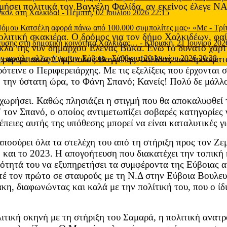
ήσει πολιτικά τον Βαγγέλη Φαλίδα, αν εκείνος έλεγε ΝΑΙ
 γκολ στη Χαλκίδα!
-
Πέμπτη, 02 Ιουλίου 2026 22:15
 Νόμου Κατσέλη αφορά πάνω από 100.000 συμπολίτες μας» «Με
-
Τρί
πολιτική σκακιέρα. Ο δρόμος για τον δήμο Χαλκιδέων, φα
μευσης στη δημοτική κοινότητα Χαλκίδας…
-
Κυριακή, 21 Ιουνίου 202
ρέκλα της νυν δημάρχου Έλενας Βάκα. Ενώ το δυνατό χαρτ
ν μεγάλη αλλαγή για την Εύβοια
Περιφερειακός Σύμβουλος Βαγγέλης Φαλίδας που πρόσφατ
-
Σάββατο, 20 Ιουνίου 2026 20:28
ότεινε ο Περιφερειάρχης. Με τις εξελίξεις που έρχονται 
ω την ύστατη ώρα, το Φάνη Σπανό; Κανείς! Πολύ δε μάλλ
ωρήσει. Καθώς πλησιάζει η στιγμή που θα αποκαλυφθεί 
 τον Σπανό, ο οποίος αντιμετωπίζει σοβαρές κατηγορίες 
έπειες αυτής της υπόθεσης μπορεί να είναι καταλυτικές 
οσύρει όλα τα στελέχη του από τη στήριξη προς τον Ζεμ
και το 2023. Η απογοήτευση που διακατέχει την τοπική κ
νότητά του να εξυπηρετήσει τα συμφέροντα της Εύβοιας 
τέ τον πρώτο σε σταυρούς με τη Ν.Δ στην Εύβοια Βουλευ
η, διαφωνώντας και καλά με την πολίτική του, που ο ίδι
τική σκηνή με τη στήριξη του Σαμαρά, η πολιτική ανατρ