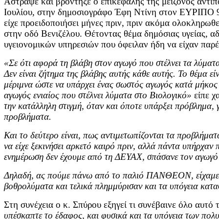
Άστραψε και βρόντηξε ο επικεφαλής της μείζονος αντι
Ιουλίου, στην δημοσιογράφο Έφη Ντίνη στον ΕΥΡΙΠΟ 90f
είχε προειδοποιήσει μήνες πριν, πριν ακόμα ολοκληρωθ
στην οδό Βενιζέλου. Θέτοντας θέμα δημόσιας υγείας, 
υγειονομικών υπηρεσιών που όφειλαν ήδη να είχαν παρέ
«Σε ότι αφορά τη βλάβη στον αγωγό που στέλνει τα λύματ
Δεν είναι ζήτημα της βλάβης αυτής κάθε αυτής. Το θέμα εί
μέριμνα ώστε να υπάρχει ένας σωστός αγωγός κατά μήκος τ
αγωγός ενιαίος που στέλνει λύματα στο Βιολογικό»
είπε χ
την κατάλληλη στιγμή, όταν και όποτε υπάρξει πρόβλημα, 
προβλήματα.
Και το δεύτερο είναι, πως αντιμετωπίζονται τα προβλήματ
να είχε ξεκινήσει αρκετό καιρό πριν, αλλά πάντα υπήρχαν
ενημέρωση δεν έχουμε από τη ΔΕΥΑΧ, σπάσανε τον αγωγό τ
Δηλαδή, ας πούμε πάνω από το παλιό ΠΑΝΘΕΟΝ, είχαμε πε
βοθρολύματα και τελικά πλημμύρισαν και τα υπόγεια κα
Στη συνέχεια ο κ. Σπύρου εξηγεί τι συνέβαινε όλο αυτό
υπέσκαπτε το έδαφος, και φυσικά και τα υπόγεια των πολυκ