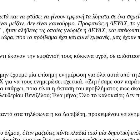
ετά και να φτάσει να γίνουν εμφανή τα λύματα σε ένα σημείο
ίναι μείζον. Δεν είναι καινούργιο. Προφανώς η ΔΕΥΑΧ, το γ
” , ήταν αλήθειες τις οποίες γνώριζε η ΔΕΥΑΧ, και απέκρυπ
ι τώρα, που το πρόβλημα έχει καταστεί εμφανές, μας έχουν 
ντι έκαναν την εμφάνισή τους κόκκινα υγρά, σε απόστασ
 μην έχουμε μία επίσημη ενημέρωση για όλα αυτά από τη 
 για να τους ενημερώσει σχετικά. «Ζητήσαμε σαν παράτα
α υπάρχει, ποια είναι η έκταση του προβλήματος πως σκο
λευθερίου Βενιζέλου; Ένα μήνα; Όλο το καλοκαίρι; Δεν π
αντά στα τηλέφωνα η κα Δαριβέρη, προκειμένου να ενημ
του δήμου, όταν μαζεύεις πέντε κλαδιά από μία δημοτική εν
ς δημότες που οφείλεις να τους ενημερώσεις και να μην το κ