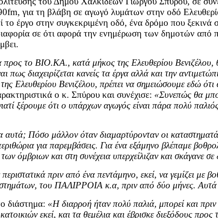
πολίτευσης του Δήμου Χαλκιδέων Γιώργου Σπύρου, σε συ
m, για τη βλάβη σε αγωγό λυμάτων στην οδό Ελευθερίου 
εί το έργο στην συγκεκριμένη οδό, ένα δρόμο που ξεκινά
αδιαφορία σε ότι αφορά την ενημέρωση των δημοτών από 
μβει.
α προς το ΒΙΟ.ΚΑ., κατά μήκος της Ελευθερίου Βενιζέλου,
ναι πως διαχειρίζεται κανείς τα έργα αλλά και την αντιμετώ
ης Ελευθερίου Βενιζέλου, πρέπει να σημειώσουμε εδώ ότι αυ
αρακτηριστικά ο κ. Σπύρου και συνέχισε:
«Συνεπώς θα μπορ
γιατί ξέρουμε ότι ο υπάρχων αγωγός είναι πάρα πολύ παλιό
α αυτά; Πόσο μάλλον όταν διαμαρτύρονταν οι καταστηματάρχ
 περιθώρια για παρεμβάσεις. Για ένα εξάμηνο βλέπαμε βοθρο
ων όμβριων και στη συνέχεια υπερχείλιζαν και σκάγανε σε 
ριστατικά πριν από ένα πεντάμηνο, εκεί, να γεμίζει με β
ταστημάτων, του ΠΑΛΙΡΡΟΙΑ κ.α, πριν από δύο μήνες. Αυτ
 το διάστημα:
«Η διαρροή ήταν πολύ παλιά, μπορεί και πριν
ατοικιών εκεί, και τα θεμέλια και έβρισκε διεξόδους προς 