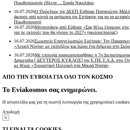
Πρωθυπουργός έβλεπε… Σοφία Νικολάου
16.07.2026
Ο Πρόεδρος της ΔΕΕΠ Εύβοιας Παναγιώτης Μάλλ
άκουσε από κοντά τα αιτήματα της Εστίασης για να τα μεταφέρ
Πρωθυπουργό
16.07.2026
Μητσοτάκης από Εύβοια: «Σας θέλω έτοιμους στις
για τις εκλογές που θα γίνουν το 2027» (φωτορεπορταζ)
16.07.2026
Σωματείο Επαγγελματιών Ερέτριας: Την Παρασκε
«Λευκή Νύχτα» με εκπλήξεις και δώρο ένα διήμερο στη Σκύρ
16.07.2026
Με επιτυχία πραγματοποιήθηκε η 7η Διεπιστημονι
Διημερίδα [ ΔEYΤΕΡΟΣ ΚΥΚΛΟΣ] της Ε.ΠΕ.Τ.Α.Δ. στις Οι
με θέμα: «Τουριστική Πολιτική στα Μικρά Νησιά»
ΑΠΟ ΤΗΝ ΕΥΒΟΙΑ ΓΙΑ ΟΛΟ ΤΟΝ ΚΟΣΜΟ
Το Eviakosmos σας ενημερώνει.
Η ιστοσελίδα μας για τη σωστή λειτουργία της χρησιμοποιεί cookie
Αποδοχή
×
ΤΙ ΕΙΝΑΙ ΤΑ COOKIES