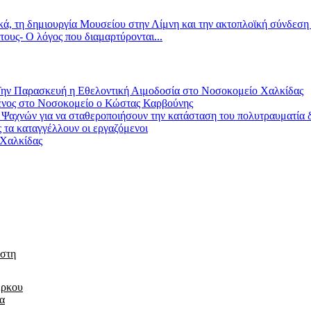
κά, τη δημιουργία Μουσείου στην Λίμνη και την ακτοπλοϊκή σύνδεση
τους- Ο λόγος που διαμαρτύρονται...
ασκευή η Εθελοντική Αιμοδοσία στο Νοσοκομείο Χαλκίδας
ένος στο Νοσοκομείο ο Κώστας Καρβούνης
ς Ψαχνών για να σταθεροποιήσουν την κατάσταση του πολυτραυματία δ
τα καταγγέλλουν οι εργαζόμενοι
 Χαλκίδας
 στη
έρκου
τα