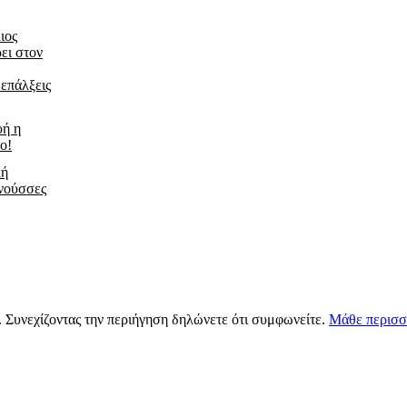
ιος
ει στον
 επάλξεις
υή η
ο!
κή
νούσσες
s. Συνεχίζοντας την περιήγηση δηλώνετε ότι συμφωνείτε.
Μάθε περισσ