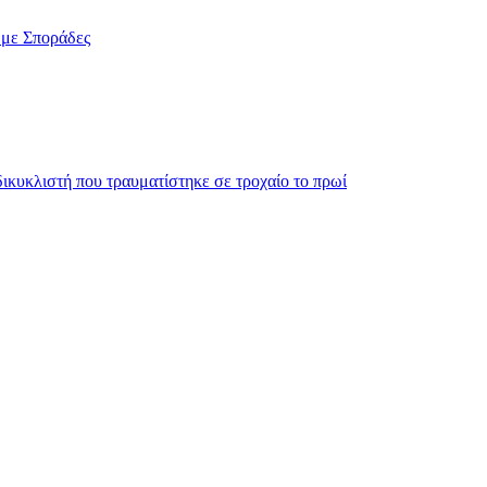
 με Σποράδες
ικυκλιστή που τραυματίστηκε σε τροχαίο το πρωί