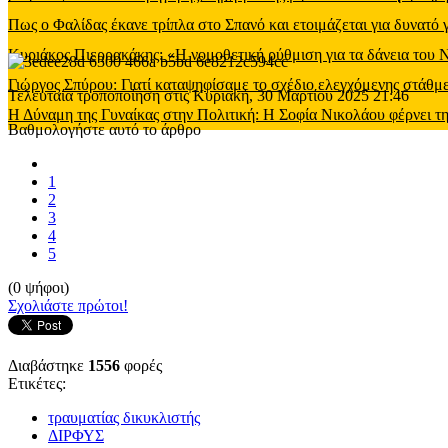
Πως ο Φαλίδας έκανε τρίπλα στο Σπανό και ετοιμάζεται για δυνατό
Κυριάκος Πιερρακάκης: «Η νομοθετική ρύθμιση για τα δάνεια του
Γιώργος Σπύρου: Γιατί καταψηφίσαμε το σχέδιο ελεγχόμενης στάθ
Τελευταία τροποποίηση στις Κυριακή, 30 Μαρτίου 2025 21:46
Η Δύναμη της Γυναίκας στην Πολιτική: Η Σοφία Νικολάου φέρνει τη
Βαθμολογήστε αυτό το άρθρο
1
2
3
4
5
(0 ψήφοι)
Σχολιάστε πρώτοι!
Διαβάστηκε
1556
φορές
Ετικέτες:
τραυματίας δικυκλιστής
ΔΙΡΦΥΣ