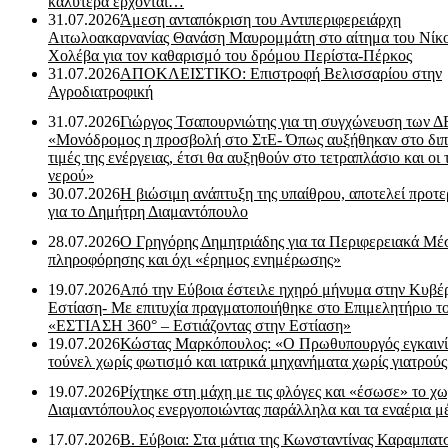
καλύτερα έρχονται…
31.07.2026
Άμεση ανταπόκριση του Αντιπεριφερειάρχη
Αιτωλοακαρνανίας Θανάση Μαυρομμάτη στο αίτημα του Νίκ
Χολέβα για τον καθαρισμό του δρόμου Περίστα-Πέρκος
31.07.2026
ΑΠΟΚΛΕΙΣΤΙΚΟ: Επιστροφή Βελισσαρίου στην
Αγροδιατροφική
31.07.2026
Γιώργος Τσαπουρνιώτης για τη συγχώνευση των 
«Μονόδρομος η προσβολή στο ΣτΕ- Όπως αυξήθηκαν στο διπ
τιμές της ενέργειας, έτσι θα αυξηθούν στο τετραπλάσιο και οι 
νερού»
30.07.2026
Η βιώσιμη ανάπτυξη της υπαίθρου, αποτελεί προτε
για το Δημήτρη Διαμαντόπουλο
28.07.2026
Ο Γρηγόρης Δημητριάδης για τα Περιφερειακά Μέ
πληροφόρησης και όχι «έρημος ενημέρωσης»
19.07.2026
Από την Εύβοια έστειλε ηχηρό μήνυμα στην Κυβέ
Εστίαση- Με επιτυχία πραγματοποιήθηκε στο Επιμελητήριο τ
«ΕΣΤΙΑΣΗ 360° – Εστιάζοντας στην Εστίαση»
19.07.2026
Κώστας Μαρκόπουλος: «Ο Πρωθυπουργός εγκαιν
τούνελ χωρίς φωτισμό και ιατρικά μηχανήματα χωρίς γιατρού
19.07.2026
Ρίχτηκε στη μάχη με τις φλόγες και «έσωσε» το χω
Διαμαντόπουλος ενεργοποιώντας παράλληλα και τα εναέρια μ
17.07.2026
Β. Εύβοια: Στα μάτια της Κωνσταντίνας Καραμπα