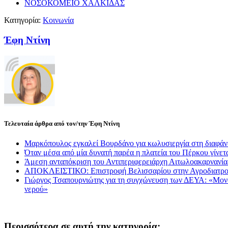
ΝΟΣΟΚΟΜΕΙΟ ΧΑΛΚΙΔΑΣ
Κατηγορία:
Κοινωνία
Έφη Ντίνη
Τελευταία άρθρα από τον/την Έφη Ντίνη
Μαρκόπουλος εγκαλεί Βουρδάνο για κωλυσιεργία στη διαφάν
Όταν μέσα από μία δυνατή παρέα η πλατεία του Πέρκου γίνετα
Άμεση ανταπόκριση του Αντιπεριφερειάρχη Αιτωλοακαρνανί
ΑΠΟΚΛΕΙΣΤΙΚΟ: Επιστροφή Βελισσαρίου στην Αγροδιατρο
Γιώργος Τσαπουρνιώτης για τη συγχώνευση των ΔΕΥΑ: «Μονόδρ
νερού»
Περισσότερα σε αυτή την κατηγορία: