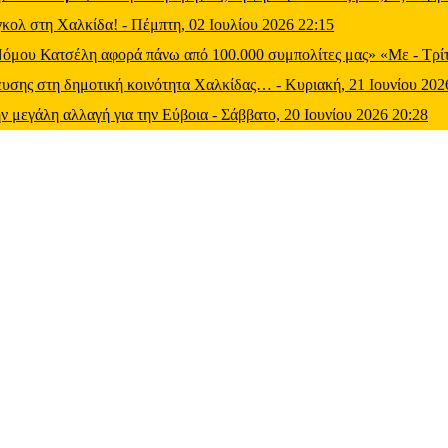
 γκολ στη Χαλκίδα!
-
Πέμπτη, 02 Ιουλίου 2026 22:15
 Νόμου Κατσέλη αφορά πάνω από 100.000 συμπολίτες μας» «Με
-
Τρί
μευσης στη δημοτική κοινότητα Χαλκίδας…
-
Κυριακή, 21 Ιουνίου 202
ν μεγάλη αλλαγή για την Εύβοια
-
Σάββατο, 20 Ιουνίου 2026 20:28