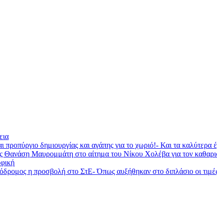
εια
ι προπύργιο δημιουργίας και αγάπης για το χωριό!- Και τα καλύτερα
ας Θανάση Μαυρομμάτη στο αίτημα του Νίκου Χολέβα για τον καθαρ
φική
ομος η προσβολή στο ΣτΕ- Όπως αυξήθηκαν στο διπλάσιο οι τιμές τη