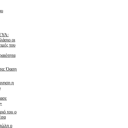
ου
ΔΕΥΑ:
λάσιο οι
τιμές του
ραιότητα
σα: Όαση
ρνηση η
ο
ίασε
ς»
ριό του ο
έσα
τσώλη ο