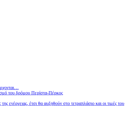
 έρχονται…
ισμό του δρόμου Περίστα-Πέρκος
ς ενέργειας, έτσι θα αυξηθούν στο τετραπλάσιο και οι τιμές του