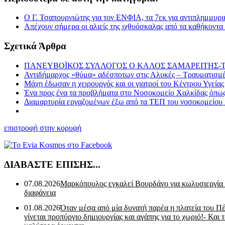
Ο Γ. Τσαπουρνιώτης για τον ΕΝΦΙΑ, τα 7εκ για αντιπλημμυρι
Απέχουν σήμερα οι αλιείς της ιχθυόσκαλας από τα καθήκοντα 
Σχετικά Άρθρα
ΠΑΝΕΥΒΟΪΚΟΣ ΣΥΛΛΟΓΟΣ Ο ΚΑΛΟΣ ΣΑΜΑΡΕΙΤΗΣ-Την Παρ
Αντιδήμαρχος «θύμα» αδέσποτων στις Αλυκές – Τραυματισμ
Μάχη έδωσαν η χειρουργός και οι γιατροί του Κέντρου Υγεία
Ένα προς ένα τα προβλήματα στο Νοσοκομείο Χαλκίδας όπως 
Διαμαρτυρία εργαζομένων έξω από τα ΤΕΠ του νοσοκομείου
επιστροφή στην κορυφή
ΔΙΑΒΑΣΤΕ ΕΠΙΣΗΣ...
07.08.2026
Μαρκόπουλος εγκαλεί Βουρδάνο για κωλυσιεργία
διαφάνεια
01.08.2026
Όταν μέσα από μία δυνατή παρέα η πλατεία του Π
γίνεται προπύργιο δημιουργίας και αγάπης για το χωριό!- Και 