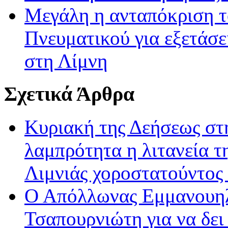
Μεγάλη η ανταπόκριση τ
Πνευματικού για εξετάσ
στη Λίμνη
Σχετικά Άρθρα
Κυριακή της Δεήσεως στ
λαμπρότητα η λιτανεία τη
Λιμνιάς χοροστατούντος
Ο Απόλλωνας Εμμανουηλ
Τσαπουρνιώτη για να δει