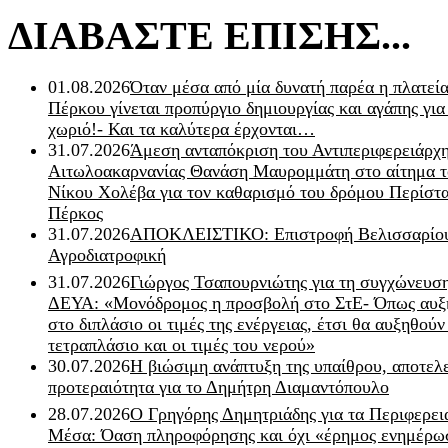
ΔΙΑΒΑΣΤΕ ΕΠΙΣΗΣ...
01.08.2026
Όταν μέσα από μία δυνατή παρέα η πλατεία
Πέρκου γίνεται προπύργιο δημιουργίας και αγάπης για
χωριό!- Και τα καλύτερα έρχονται…
31.07.2026
Άμεση ανταπόκριση του Αντιπεριφερειάρχ
Αιτωλοακαρνανίας Θανάση Μαυρομμάτη στο αίτημα τ
Νίκου Χολέβα για τον καθαρισμό του δρόμου Περίστα
Πέρκος
31.07.2026
ΑΠΟΚΛΕΙΣΤΙΚΟ: Επιστροφή Βελισσαρίου
Αγροδιατροφική
31.07.2026
Γιώργος Τσαπουρνιώτης για τη συγχώνευσ
ΔΕΥΑ: «Μονόδρομος η προσβολή στο ΣτΕ- Όπως αυξ
στο διπλάσιο οι τιμές της ενέργειας, έτσι θα αυξηθούν
τετραπλάσιο και οι τιμές του νερού»
30.07.2026
Η βιώσιμη ανάπτυξη της υπαίθρου, αποτελ
προτεραιότητα για το Δημήτρη Διαμαντόπουλο
28.07.2026
Ο Γρηγόρης Δημητριάδης για τα Περιφερει
Μέσα: Όαση πληροφόρησης και όχι «έρημος ενημέρω