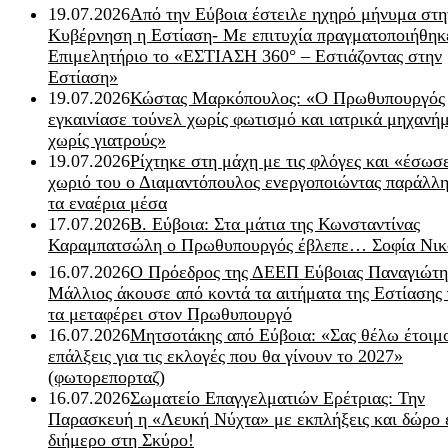
19.07.2026
Από την Εύβοια έστειλε ηχηρό μήνυμα στη
Κυβέρνηση η Εστίαση- Με επιτυχία πραγματοποιήθηκ
Επιμελητήριο το «ΕΣΤΙΑΣΗ 360° – Εστιάζοντας στην
Εστίαση»
19.07.2026
Κώστας Μαρκόπουλος: «Ο Πρωθυπουργός
εγκαινίασε τούνελ χωρίς φωτισμό και ιατρικά μηχανή
χωρίς γιατρούς»
19.07.2026
Ρίχτηκε στη μάχη με τις φλόγες και «έσωσ
χωριό του ο Διαμαντόπουλος ενεργοποιώντας παράλλη
τα εναέρια μέσα
17.07.2026
Β. Εύβοια: Στα μάτια της Κωνσταντίνας
Καραμπατσώλη ο Πρωθυπουργός έβλεπε… Σοφία Νικ
16.07.2026
Ο Πρόεδρος της ΔΕΕΠ Εύβοιας Παναγιώτη
Μάλλιος άκουσε από κοντά τα αιτήματα της Εστίασης 
τα μεταφέρει στον Πρωθυπουργό
16.07.2026
Μητσοτάκης από Εύβοια: «Σας θέλω έτοιμο
επάλξεις για τις εκλογές που θα γίνουν το 2027»
(φωτορεπορταζ)
16.07.2026
Σωματείο Επαγγελματιών Ερέτριας: Την
Παρασκευή η «Λευκή Νύχτα» με εκπλήξεις και δώρο 
διήμερο στη Σκύρο!