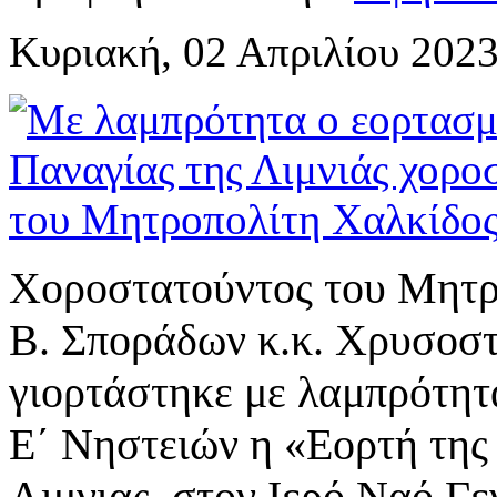
Κυριακή, 02 Απριλίου 2023
Χοροστατούντος του Μητρο
Β. Σποράδων κ.κ. Χρυσοστ
γιορτάστηκε με λαμπρότητ
Ε΄ Νηστειών η «Εορτή της
Λιμνιας, στον Ιερό Ναό Γε