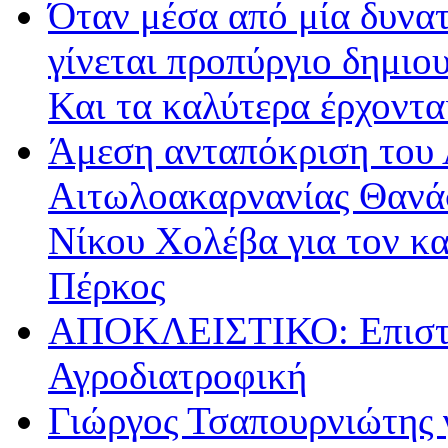
Όταν μέσα από μία δυνατ
γίνεται προπύργιο δημιου
Και τα καλύτερα έρχοντ
Άμεση ανταπόκριση του 
Αιτωλοακαρνανίας Θανά
Νίκου Χολέβα για τον κ
Πέρκος
ΑΠΟΚΛΕΙΣΤΙΚΟ: Επιστρ
Αγροδιατροφική
Γιώργος Τσαπουρνιώτης 