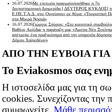
16.07.2026
Με επιτυχία πραγματοποιήθηκε η 7η
Διεπιστημονική Διημερίδα [ ΔEYΤΕΡΟΣ ΚΥΚΛΟΣ] τ
Ε.ΠΕ.Τ.Α.Δ. στις Οινούσσες με θέμα: «Τουριστική Π
στα Μικρά Νησιά»
16.07.2026
Γιώργος Σπύρου: «Στο κοινοτικό συμβούλι
Βαθέος Αυλίδας η παράταξη μας «Άμεσα Νέο Ξεκίνη
απέτρεψε ένα πραξικόπημα από την υπηρεσία δόμησης
Δήμου Χαλκιδέων»
ΑΠΟ ΤΗΝ ΕΥΒΟΙΑ ΓΙ
Το Eviakosmos σας ενη
Η ιστοσελίδα μας για τη σω
cookies. Συνεχίζοντας την 
συμφωνείτε.
Μάθε περισσό