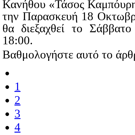
Κανήθου «Τάσος Καμπόυρης
την Παρασκευή 18 Οκτωβρ
θα διεξαχθεί το Σάββατ
18:00.
Βαθμολογήστε αυτό το άρθ
1
2
3
4