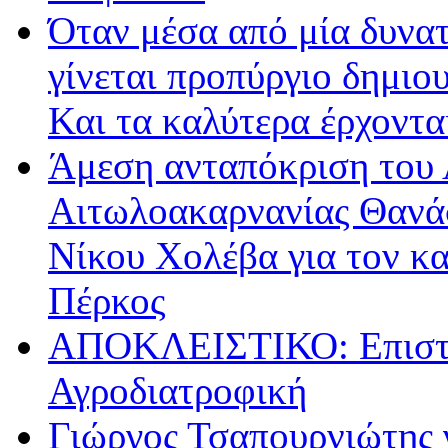
Όταν μέσα από μία δυνατ
γίνεται προπύργιο δημιου
Και τα καλύτερα έρχοντ
Άμεση ανταπόκριση του 
Αιτωλοακαρνανίας Θανά
Νίκου Χολέβα για τον κ
Πέρκος
ΑΠΟΚΛΕΙΣΤΙΚΟ: Επιστρ
Αγροδιατροφική
Γιώργος Τσαπουρνιώτης 