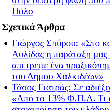
Πόλο
Σχετικά Άρθρα
Γιώργος Σπύρου: «Στο κ
Αυλίδας η παράταξη μας
απέτρεψε ένα πραξικόπη
του Δήμου Χαλκιδέων»
Τάσος Γιατράς: Σε αδιέξο
«Από το 13% Φ.Π.Α. Τι 
στοχοποίηση του κλάδου 