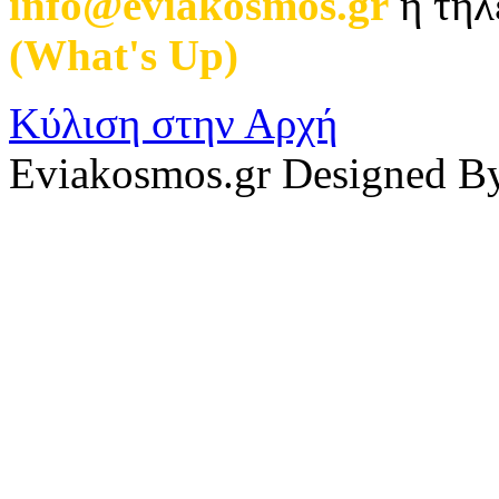
info@eviakosmos.gr
ή τηλ
(What's Up)
.
Κύλιση στην Αρχή
Eviakosmos.gr Designed B