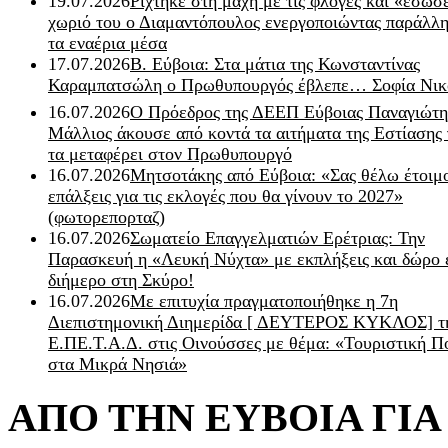
19.07.2026
Ρίχτηκε στη μάχη με τις φλόγες και «έσωσ
χωριό του ο Διαμαντόπουλος ενεργοποιώντας παράλλη
τα εναέρια μέσα
17.07.2026
Β. Εύβοια: Στα μάτια της Κωνσταντίνας
Καραμπατσώλη ο Πρωθυπουργός έβλεπε… Σοφία Νικ
16.07.2026
Ο Πρόεδρος της ΔΕΕΠ Εύβοιας Παναγιώτη
Μάλλιος άκουσε από κοντά τα αιτήματα της Εστίασης 
τα μεταφέρει στον Πρωθυπουργό
16.07.2026
Μητσοτάκης από Εύβοια: «Σας θέλω έτοιμο
επάλξεις για τις εκλογές που θα γίνουν το 2027»
(φωτορεπορταζ)
16.07.2026
Σωματείο Επαγγελματιών Ερέτριας: Την
Παρασκευή η «Λευκή Νύχτα» με εκπλήξεις και δώρο 
διήμερο στη Σκύρο!
16.07.2026
Με επιτυχία πραγματοποιήθηκε η 7η
Διεπιστημονική Διημερίδα [ ΔEYΤΕΡΟΣ ΚΥΚΛΟΣ] τ
Ε.ΠΕ.Τ.Α.Δ. στις Οινούσσες με θέμα: «Τουριστική Π
στα Μικρά Νησιά»
ΑΠΟ ΤΗΝ ΕΥΒΟΙΑ ΓΙ