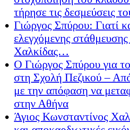
τήρησε τις δεσμεύσεις τ
Γιώργος Σπύρου: Γιατί κ
ελεγχόμενης στάθμευσης
Χαλκίδας…
Ο Γιώργος Σπύρου για τ
στη Σχολή Πεζικού – Απ
με την απόφαση να μετα
στην Αθήνα
Άγιος Κωνσταντίνος Χαλ
και αποκαρδιωτικές εικό