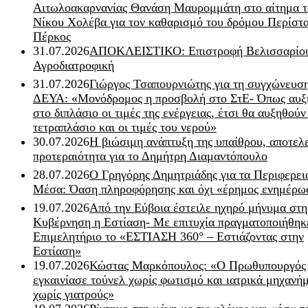
Αιτωλοακαρνανίας Θανάση Μαυρομμάτη στο αίτημα τ
Νίκου Χολέβα για τον καθαρισμό του δρόμου Περίστα
Πέρκος
31.07.2026
ΑΠΟΚΛΕΙΣΤΙΚΟ: Επιστροφή Βελισσαρίου
Αγροδιατροφική
31.07.2026
Γιώργος Τσαπουρνιώτης για τη συγχώνευσ
ΔΕΥΑ: «Μονόδρομος η προσβολή στο ΣτΕ- Όπως αυξ
στο διπλάσιο οι τιμές της ενέργειας, έτσι θα αυξηθούν
τετραπλάσιο και οι τιμές του νερού»
30.07.2026
Η βιώσιμη ανάπτυξη της υπαίθρου, αποτελ
προτεραιότητα για το Δημήτρη Διαμαντόπουλο
28.07.2026
Ο Γρηγόρης Δημητριάδης για τα Περιφερει
Μέσα: Όαση πληροφόρησης και όχι «έρημος ενημέρω
19.07.2026
Από την Εύβοια έστειλε ηχηρό μήνυμα στη
Κυβέρνηση η Εστίαση- Με επιτυχία πραγματοποιήθηκ
Επιμελητήριο το «ΕΣΤΙΑΣΗ 360° – Εστιάζοντας στην
Εστίαση»
19.07.2026
Κώστας Μαρκόπουλος: «Ο Πρωθυπουργός
εγκαινίασε τούνελ χωρίς φωτισμό και ιατρικά μηχανή
χωρίς γιατρούς»