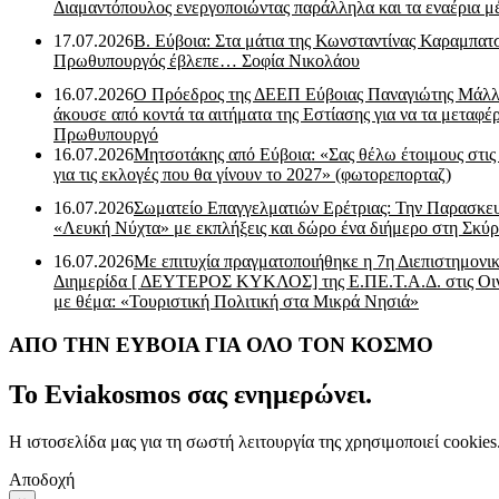
Διαμαντόπουλος ενεργοποιώντας παράλληλα και τα εναέρια μ
17.07.2026
Β. Εύβοια: Στα μάτια της Κωνσταντίνας Καραμπα
Πρωθυπουργός έβλεπε… Σοφία Νικολάου
16.07.2026
Ο Πρόεδρος της ΔΕΕΠ Εύβοιας Παναγιώτης Μάλλ
άκουσε από κοντά τα αιτήματα της Εστίασης για να τα μεταφέρ
Πρωθυπουργό
16.07.2026
Μητσοτάκης από Εύβοια: «Σας θέλω έτοιμους στις
για τις εκλογές που θα γίνουν το 2027» (φωτορεπορταζ)
16.07.2026
Σωματείο Επαγγελματιών Ερέτριας: Την Παρασκε
«Λευκή Νύχτα» με εκπλήξεις και δώρο ένα διήμερο στη Σκύρ
16.07.2026
Με επιτυχία πραγματοποιήθηκε η 7η Διεπιστημονι
Διημερίδα [ ΔEYΤΕΡΟΣ ΚΥΚΛΟΣ] της Ε.ΠΕ.Τ.Α.Δ. στις Οι
με θέμα: «Τουριστική Πολιτική στα Μικρά Νησιά»
ΑΠΟ ΤΗΝ ΕΥΒΟΙΑ ΓΙΑ ΟΛΟ ΤΟΝ ΚΟΣΜΟ
Το Eviakosmos σας ενημερώνει.
Η ιστοσελίδα μας για τη σωστή λειτουργία της χρησιμοποιεί cookie
Αποδοχή