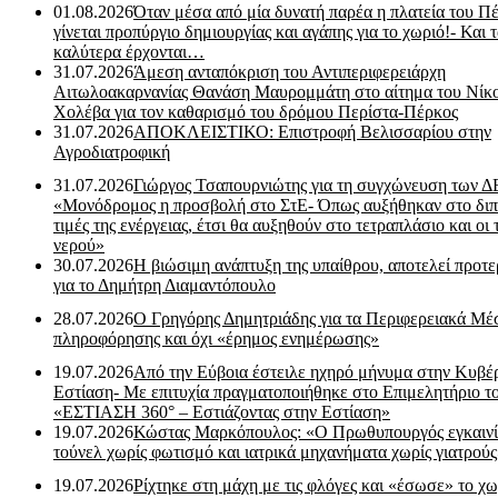
01.08.2026
Όταν μέσα από μία δυνατή παρέα η πλατεία του Π
γίνεται προπύργιο δημιουργίας και αγάπης για το χωριό!- Και 
καλύτερα έρχονται…
31.07.2026
Άμεση ανταπόκριση του Αντιπεριφερειάρχη
Αιτωλοακαρνανίας Θανάση Μαυρομμάτη στο αίτημα του Νίκ
Χολέβα για τον καθαρισμό του δρόμου Περίστα-Πέρκος
31.07.2026
ΑΠΟΚΛΕΙΣΤΙΚΟ: Επιστροφή Βελισσαρίου στην
Αγροδιατροφική
31.07.2026
Γιώργος Τσαπουρνιώτης για τη συγχώνευση των 
«Μονόδρομος η προσβολή στο ΣτΕ- Όπως αυξήθηκαν στο διπ
τιμές της ενέργειας, έτσι θα αυξηθούν στο τετραπλάσιο και οι 
νερού»
30.07.2026
Η βιώσιμη ανάπτυξη της υπαίθρου, αποτελεί προτε
για το Δημήτρη Διαμαντόπουλο
28.07.2026
Ο Γρηγόρης Δημητριάδης για τα Περιφερειακά Μέ
πληροφόρησης και όχι «έρημος ενημέρωσης»
19.07.2026
Από την Εύβοια έστειλε ηχηρό μήνυμα στην Κυβέ
Εστίαση- Με επιτυχία πραγματοποιήθηκε στο Επιμελητήριο τ
«ΕΣΤΙΑΣΗ 360° – Εστιάζοντας στην Εστίαση»
19.07.2026
Κώστας Μαρκόπουλος: «Ο Πρωθυπουργός εγκαιν
τούνελ χωρίς φωτισμό και ιατρικά μηχανήματα χωρίς γιατρού
19.07.2026
Ρίχτηκε στη μάχη με τις φλόγες και «έσωσε» το χω