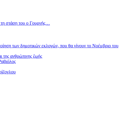
ε τη στάση του ο Γουρνής…
οποίηση των δημοτικών εκλογών, που θα γίνουν το Νοέμβριο του
ι της ανθρώπινης ζωής
Ραβιόλος
ρίζογλου