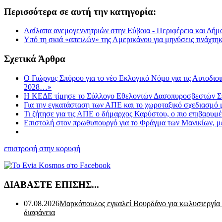
Περισσότερα σε αυτή την κατηγορία:
Λαίλαπα ανεμογεννητριών στην Εύβοια - Περιφέρεια και Δήμο
Υπό τη σκιά «απειλών» της Αμερικάνου για μηνύσεις τινάχτηκ
Σχετικά Άρθρα
Ο Γιώργος Σπύρου για το νέο Εκλογικό Νόμο για τις Αυτοδιοι
2028…»
Η ΚΕΔΕ τίμησε το Σύλλογο Εθελοντών Δασοπυροσβεστών Στύρ
Για την εγκατάσταση των ΑΠΕ και το χωροταξικό σχεδιασμό
Τι ζήτησε για τις ΑΠΕ ο δήμαρχος Καρύστου, ο πιο επιβαρυμ
Επιστολή στον πρωθυπουργό για το Φράγμα των Μανικίων, 
επιστροφή στην κορυφή
ΔΙΑΒΑΣΤΕ ΕΠΙΣΗΣ...
07.08.2026
Μαρκόπουλος εγκαλεί Βουρδάνο για κωλυσιεργία
διαφάνεια