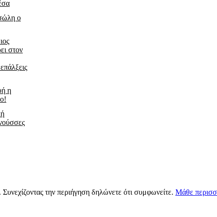
έσα
τσώλη ο
ιος
ει στον
 επάλξεις
υή η
ο!
κή
νούσσες
s. Συνεχίζοντας την περιήγηση δηλώνετε ότι συμφωνείτε.
Μάθε περισσ