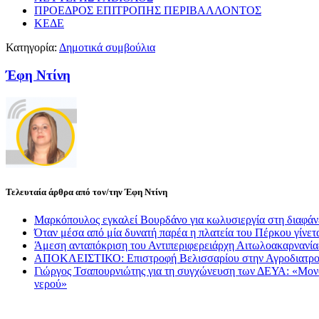
ΠΡΟΕΔΡΟΣ ΕΠΙΤΡΟΠΗΣ ΠΕΡΙΒΑΛΛΟΝΤΟΣ
ΚΕΔΕ
Κατηγορία:
Δημοτικά συμβούλια
Έφη Ντίνη
Τελευταία άρθρα από τον/την Έφη Ντίνη
Μαρκόπουλος εγκαλεί Βουρδάνο για κωλυσιεργία στη διαφάν
Όταν μέσα από μία δυνατή παρέα η πλατεία του Πέρκου γίνετα
Άμεση ανταπόκριση του Αντιπεριφερειάρχη Αιτωλοακαρνανί
ΑΠΟΚΛΕΙΣΤΙΚΟ: Επιστροφή Βελισσαρίου στην Αγροδιατρο
Γιώργος Τσαπουρνιώτης για τη συγχώνευση των ΔΕΥΑ: «Μονόδρ
νερού»