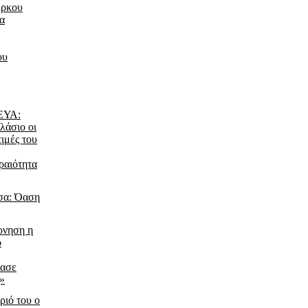
έρκου
τα
ου
ΔΕΥΑ:
λάσιο οι
τιμές του
ραιότητα
σα: Όαση
ρνηση η
ο
ίασε
ς»
ριό του ο