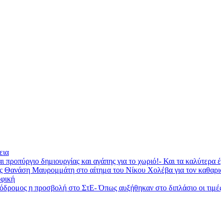
εια
ι προπύργιο δημιουργίας και αγάπης για το χωριό!- Και τα καλύτερα
ας Θανάση Μαυρομμάτη στο αίτημα του Νίκου Χολέβα για τον καθαρ
φική
ομος η προσβολή στο ΣτΕ- Όπως αυξήθηκαν στο διπλάσιο οι τιμές τη