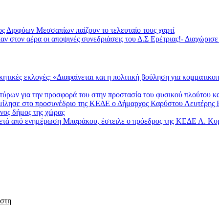
ς Διρφύων Μεσσαπίων παίζουν το τελευταίο τους χαρτί
αν στον αέρα οι αποψινές συνεδριάσεις του Δ.Σ Ερέτριας!- Διαχώρισ
κητικές εκλογές: «Διαφαίνεται και η πολιτική βούληση για κομματικ
ων για την προσφορά του στην προστασία του φυσικού πλούτου κα
 μίλησε στο προσυνέδριο της ΚΕΔΕ ο Δήμαρχος Καρύστου Λευτέρης 
ένος δήμος της χώρας
μετά από ενημέρωση Μπαράκου, έστειλε ο πρόεδρος της ΚΕΔΕ Λ. Κυ
 στη