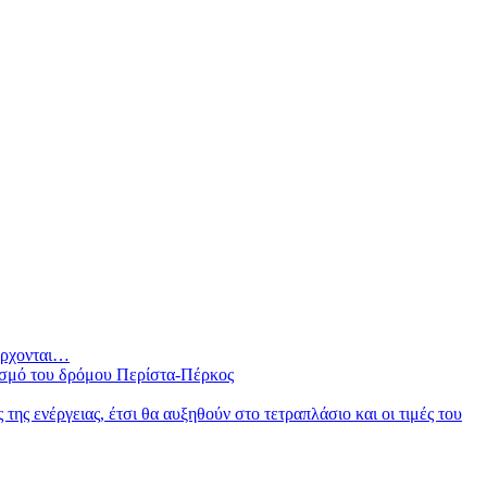
 έρχονται…
ισμό του δρόμου Περίστα-Πέρκος
ς ενέργειας, έτσι θα αυξηθούν στο τετραπλάσιο και οι τιμές του