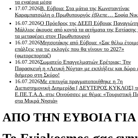
τα εναέρια μέσα
17.07.2026
Β. Εύβοια: Στα μάτια της Κωνσταντίνας
Καραμπατσώλη ο Πρωθυπουργός έβλεπε… Σοφία Νικ
16.07.2026
Ο Πρόεδρος της ΔΕΕΠ Εύβοιας Παναγιώτη
Μάλλιος άκουσε από κοντά τα αιτήματα της Εστίασης 
τα μεταφέρει στον Πρωθυπουργό
16.07.2026
Μητσοτάκης από Εύβοια: «Σας θέλω έτοιμο
επάλξεις για τις εκλογές που θα γίνουν το 2027»
(φωτορεπορταζ)
16.07.2026
Σωματείο Επαγγελματιών Ερέτριας: Την
Παρασκευή η «Λευκή Νύχτα» με εκπλήξεις και δώρο 
διήμερο στη Σκύρο!
16.07.2026
Με επιτυχία πραγματοποιήθηκε η 7η
Διεπιστημονική Διημερίδα [ ΔEYΤΕΡΟΣ ΚΥΚΛΟΣ] τ
Ε.ΠΕ.Τ.Α.Δ. στις Οινούσσες με θέμα: «Τουριστική Π
στα Μικρά Νησιά»
ΑΠΟ ΤΗΝ ΕΥΒΟΙΑ ΓΙ