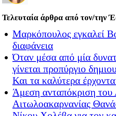
Τελευταία άρθρα από τον/την 
Μαρκόπουλος εγκαλεί Βο
διαφάνεια
Όταν μέσα από μία δυνατ
γίνεται προπύργιο δημιου
Και τα καλύτερα έρχοντ
Άμεση ανταπόκριση του 
Αιτωλοακαρνανίας Θανά
Νίκου Χολέβα για τον κ