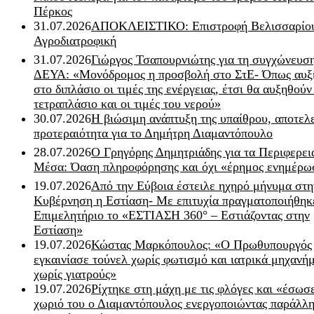
Πέρκος
31.07.2026
ΑΠΟΚΛΕΙΣΤΙΚΟ: Επιστροφή Βελισσαρίου
Αγροδιατροφική
31.07.2026
Γιώργος Τσαπουρνιώτης για τη συγχώνευσ
ΔΕΥΑ: «Μονόδρομος η προσβολή στο ΣτΕ- Όπως αυξ
στο διπλάσιο οι τιμές της ενέργειας, έτσι θα αυξηθούν
τετραπλάσιο και οι τιμές του νερού»
30.07.2026
Η βιώσιμη ανάπτυξη της υπαίθρου, αποτελ
προτεραιότητα για το Δημήτρη Διαμαντόπουλο
28.07.2026
Ο Γρηγόρης Δημητριάδης για τα Περιφερει
Μέσα: Όαση πληροφόρησης και όχι «έρημος ενημέρω
19.07.2026
Από την Εύβοια έστειλε ηχηρό μήνυμα στη
Κυβέρνηση η Εστίαση- Με επιτυχία πραγματοποιήθηκ
Επιμελητήριο το «ΕΣΤΙΑΣΗ 360° – Εστιάζοντας στην
Εστίαση»
19.07.2026
Κώστας Μαρκόπουλος: «Ο Πρωθυπουργός
εγκαινίασε τούνελ χωρίς φωτισμό και ιατρικά μηχανή
χωρίς γιατρούς»
19.07.2026
Ρίχτηκε στη μάχη με τις φλόγες και «έσωσ
χωριό του ο Διαμαντόπουλος ενεργοποιώντας παράλλη