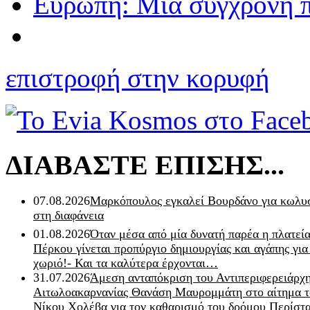
Ευρώπη: Μια σύγχρονη π
επιστροφή στην κορυφή
ΔΙΑΒΑΣΤΕ ΕΠΙΣΗΣ...
07.08.2026
Μαρκόπουλος εγκαλεί Βουρδάνο για κωλυσ
στη διαφάνεια
01.08.2026
Όταν μέσα από μία δυνατή παρέα η πλατεία
Πέρκου γίνεται προπύργιο δημιουργίας και αγάπης για
χωριό!- Και τα καλύτερα έρχονται…
31.07.2026
Άμεση ανταπόκριση του Αντιπεριφερειάρχ
Αιτωλοακαρνανίας Θανάση Μαυρομμάτη στο αίτημα τ
Νίκου Χολέβα για τον καθαρισμό του δρόμου Περίστα