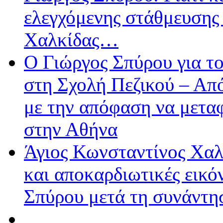
ελεγχόμενης στάθμευσης
Χαλκίδας…
Ο Γιώργος Σπύρου για τ
στη Σχολή Πεζικού – Απ
με την απόφαση να μετα
στην Αθήνα
Άγιος Κωνσταντίνος Χαλ
και αποκαρδιωτικές εικό
Σπύρου μετά τη συνάντη