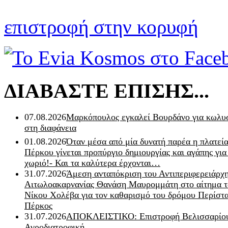
επιστροφή στην κορυφή
ΔΙΑΒΑΣΤΕ ΕΠΙΣΗΣ...
07.08.2026
Μαρκόπουλος εγκαλεί Βουρδάνο για κωλυσ
στη διαφάνεια
01.08.2026
Όταν μέσα από μία δυνατή παρέα η πλατεία
Πέρκου γίνεται προπύργιο δημιουργίας και αγάπης για
χωριό!- Και τα καλύτερα έρχονται…
31.07.2026
Άμεση ανταπόκριση του Αντιπεριφερειάρχ
Αιτωλοακαρνανίας Θανάση Μαυρομμάτη στο αίτημα τ
Νίκου Χολέβα για τον καθαρισμό του δρόμου Περίστα
Πέρκος
31.07.2026
ΑΠΟΚΛΕΙΣΤΙΚΟ: Επιστροφή Βελισσαρίου
Αγροδιατροφική