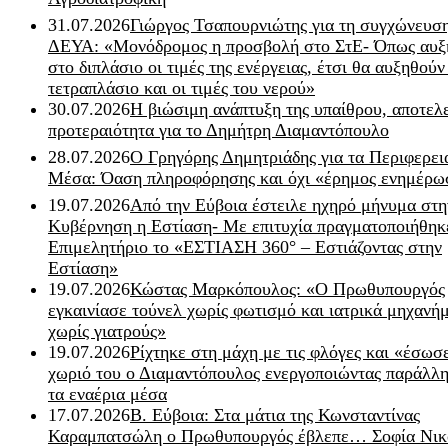
31.07.2026
Γιώργος Τσαπουρνιώτης για τη συγχώνευσ
ΔΕΥΑ: «Μονόδρομος η προσβολή στο ΣτΕ- Όπως αυξ
στο διπλάσιο οι τιμές της ενέργειας, έτσι θα αυξηθούν
τετραπλάσιο και οι τιμές του νερού»
30.07.2026
Η βιώσιμη ανάπτυξη της υπαίθρου, αποτελ
προτεραιότητα για το Δημήτρη Διαμαντόπουλο
28.07.2026
Ο Γρηγόρης Δημητριάδης για τα Περιφερει
Μέσα: Όαση πληροφόρησης και όχι «έρημος ενημέρω
19.07.2026
Από την Εύβοια έστειλε ηχηρό μήνυμα στη
Κυβέρνηση η Εστίαση- Με επιτυχία πραγματοποιήθηκ
Επιμελητήριο το «ΕΣΤΙΑΣΗ 360° – Εστιάζοντας στην
Εστίαση»
19.07.2026
Κώστας Μαρκόπουλος: «Ο Πρωθυπουργός
εγκαινίασε τούνελ χωρίς φωτισμό και ιατρικά μηχανή
χωρίς γιατρούς»
19.07.2026
Ρίχτηκε στη μάχη με τις φλόγες και «έσωσ
χωριό του ο Διαμαντόπουλος ενεργοποιώντας παράλλη
τα εναέρια μέσα
17.07.2026
Β. Εύβοια: Στα μάτια της Κωνσταντίνας
Καραμπατσώλη ο Πρωθυπουργός έβλεπε… Σοφία Νικ