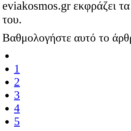
eviakosmos.gr εκφράζει τα
του.
Βαθμολογήστε αυτό το άρθ
1
2
3
4
5