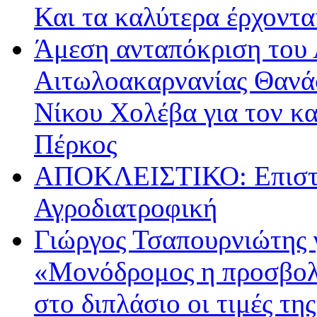
Και τα καλύτερα έρχοντ
Άμεση ανταπόκριση του 
Αιτωλοακαρνανίας Θανά
Νίκου Χολέβα για τον κ
Πέρκος
ΑΠΟΚΛΕΙΣΤΙΚΟ: Επιστρ
Αγροδιατροφική
Γιώργος Τσαπουρνιώτης 
«Μονόδρομος η προσβολ
στο διπλάσιο οι τιμές τη