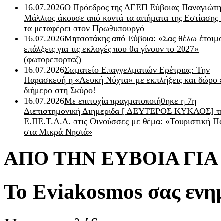
16.07.2026
Ο Πρόεδρος της ΔΕΕΠ Εύβοιας Παναγιώτη
Μάλλιος άκουσε από κοντά τα αιτήματα της Εστίασης 
τα μεταφέρει στον Πρωθυπουργό
16.07.2026
Μητσοτάκης από Εύβοια: «Σας θέλω έτοιμο
επάλξεις για τις εκλογές που θα γίνουν το 2027»
(φωτορεπορταζ)
16.07.2026
Σωματείο Επαγγελματιών Ερέτριας: Την
Παρασκευή η «Λευκή Νύχτα» με εκπλήξεις και δώρο 
διήμερο στη Σκύρο!
16.07.2026
Με επιτυχία πραγματοποιήθηκε η 7η
Διεπιστημονική Διημερίδα [ ΔEYΤΕΡΟΣ ΚΥΚΛΟΣ] τ
Ε.ΠΕ.Τ.Α.Δ. στις Οινούσσες με θέμα: «Τουριστική Π
στα Μικρά Νησιά»
ΑΠΟ ΤΗΝ ΕΥΒΟΙΑ ΓΙ
Το Eviakosmos σας ενη