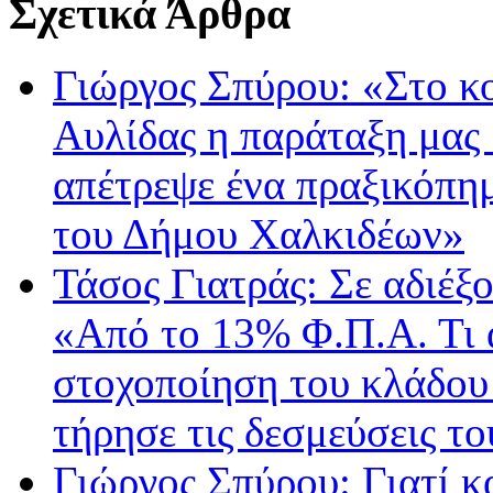
Σχετικά Άρθρα
Γιώργος Σπύρου: «Στο κ
Αυλίδας η παράταξη μας
απέτρεψε ένα πραξικόπη
του Δήμου Χαλκιδέων»
Τάσος Γιατράς: Σε αδιέξο
«Από το 13% Φ.Π.Α. Τι 
στοχοποίηση του κλάδου 
τήρησε τις δεσμεύσεις τ
Γιώργος Σπύρου: Γιατί κ