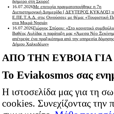
διήμερο στη Σκύρο!
16.07.2026
Με επιτυχία πραγματοποιήθηκε η 7η
Διεπιστημονική Διημερίδα [ ΔEYΤΕΡΟΣ ΚΥΚΛΟΣ] τ
Ε.ΠΕ.Τ.Α.Δ. στις Οινούσσες με θέμα: «Τουριστική Π
στα Μικρά Νησιά»
16.07.2026
Γιώργος Σπύρου: «Στο κοινοτικό συμβούλι
Βαθέος Αυλίδας η παράταξη μας «Άμεσα Νέο Ξεκίνη
απέτρεψε ένα πραξικόπημα από την υπηρεσία δόμησης
Δήμου Χαλκιδέων»
ΑΠΟ ΤΗΝ ΕΥΒΟΙΑ ΓΙ
Το Eviakosmos σας ενη
Η ιστοσελίδα μας για τη σω
cookies. Συνεχίζοντας την 