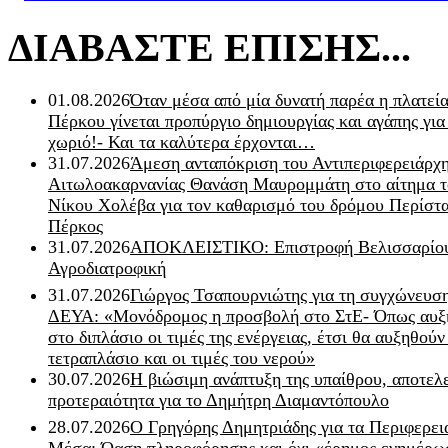
ΔΙΑΒΑΣΤΕ ΕΠΙΣΗΣ...
01.08.2026
Όταν μέσα από μία δυνατή παρέα η πλατεία
Πέρκου γίνεται προπύργιο δημιουργίας και αγάπης για
χωριό!- Και τα καλύτερα έρχονται…
31.07.2026
Άμεση ανταπόκριση του Αντιπεριφερειάρχ
Αιτωλοακαρνανίας Θανάση Μαυρομμάτη στο αίτημα τ
Νίκου Χολέβα για τον καθαρισμό του δρόμου Περίστα
Πέρκος
31.07.2026
ΑΠΟΚΛΕΙΣΤΙΚΟ: Επιστροφή Βελισσαρίου
Αγροδιατροφική
31.07.2026
Γιώργος Τσαπουρνιώτης για τη συγχώνευσ
ΔΕΥΑ: «Μονόδρομος η προσβολή στο ΣτΕ- Όπως αυξ
στο διπλάσιο οι τιμές της ενέργειας, έτσι θα αυξηθούν
τετραπλάσιο και οι τιμές του νερού»
30.07.2026
Η βιώσιμη ανάπτυξη της υπαίθρου, αποτελ
προτεραιότητα για το Δημήτρη Διαμαντόπουλο
28.07.2026
Ο Γρηγόρης Δημητριάδης για τα Περιφερει
Μέσα: Όαση πληροφόρησης και όχι «έρημος ενημέρω