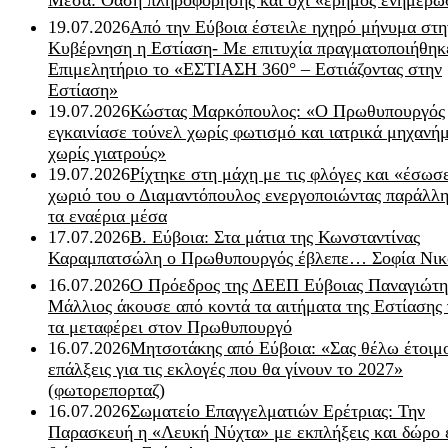
19.07.2026
Από την Εύβοια έστειλε ηχηρό μήνυμα στη
Κυβέρνηση η Εστίαση- Με επιτυχία πραγματοποιήθηκ
Επιμελητήριο το «ΕΣΤΙΑΣΗ 360° – Εστιάζοντας στην
Εστίαση»
19.07.2026
Κώστας Μαρκόπουλος: «Ο Πρωθυπουργός
εγκαινίασε τούνελ χωρίς φωτισμό και ιατρικά μηχανή
χωρίς γιατρούς»
19.07.2026
Ρίχτηκε στη μάχη με τις φλόγες και «έσωσ
χωριό του ο Διαμαντόπουλος ενεργοποιώντας παράλλη
τα εναέρια μέσα
17.07.2026
Β. Εύβοια: Στα μάτια της Κωνσταντίνας
Καραμπατσώλη ο Πρωθυπουργός έβλεπε… Σοφία Νικ
16.07.2026
Ο Πρόεδρος της ΔΕΕΠ Εύβοιας Παναγιώτη
Μάλλιος άκουσε από κοντά τα αιτήματα της Εστίασης 
τα μεταφέρει στον Πρωθυπουργό
16.07.2026
Μητσοτάκης από Εύβοια: «Σας θέλω έτοιμο
επάλξεις για τις εκλογές που θα γίνουν το 2027»
(φωτορεπορταζ)
16.07.2026
Σωματείο Επαγγελματιών Ερέτριας: Την
Παρασκευή η «Λευκή Νύχτα» με εκπλήξεις και δώρο 