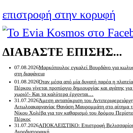
επιστροφή στην κορυφή
ΔΙΑΒΑΣΤΕ ΕΠΙΣΗΣ...
07.08.2026
Μαρκόπουλος εγκαλεί Βουρδάνο για κωλυσ
στη διαφάνεια
01.08.2026
Όταν μέσα από μία δυνατή παρέα η πλατεία
Πέρκου γίνεται προπύργιο δημιουργίας και αγάπης για
χωριό!- Και τα καλύτερα έρχονται…
31.07.2026
Άμεση ανταπόκριση του Αντιπεριφερειάρχ
Αιτωλοακαρνανίας Θανάση Μαυρομμάτη στο αίτημα τ
Νίκου Χολέβα για τον καθαρισμό του δρόμου Περίστα
Πέρκος
31.07.2026
ΑΠΟΚΛΕΙΣΤΙΚΟ: Επιστροφή Βελισσαρίου
Αγροδιατροφική