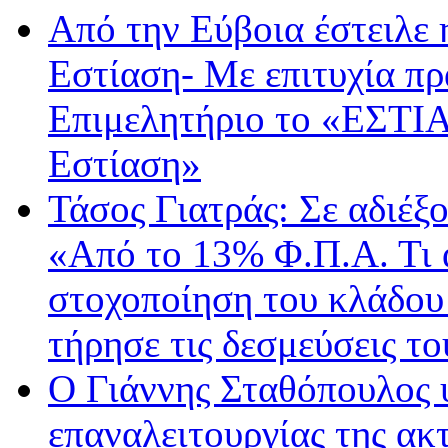
Από την Εύβοια έστειλε
Εστίαση- Με επιτυχία π
Επιμελητήριο το «ΕΣΤΙΑ
Εστίαση»
Τάσος Γιατράς: Σε αδιέξο
«Από το 13% Φ.Π.Α. Τι 
στοχοποίηση του κλάδου 
τήρησε τις δεσμεύσεις τ
O Γιάννης Σταθόπουλος 
επαναλειτουργίας της ακ