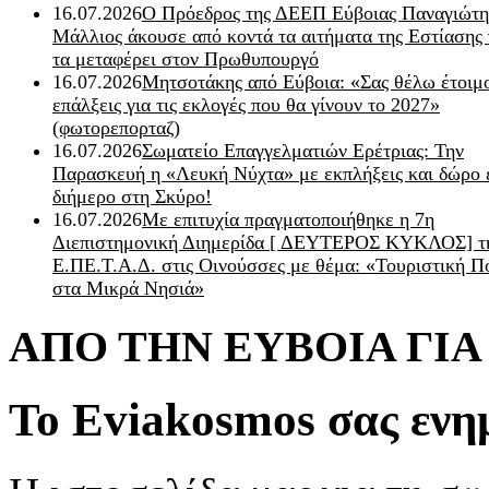
16.07.2026
Ο Πρόεδρος της ΔΕΕΠ Εύβοιας Παναγιώτη
Μάλλιος άκουσε από κοντά τα αιτήματα της Εστίασης 
τα μεταφέρει στον Πρωθυπουργό
16.07.2026
Μητσοτάκης από Εύβοια: «Σας θέλω έτοιμο
επάλξεις για τις εκλογές που θα γίνουν το 2027»
(φωτορεπορταζ)
16.07.2026
Σωματείο Επαγγελματιών Ερέτριας: Την
Παρασκευή η «Λευκή Νύχτα» με εκπλήξεις και δώρο 
διήμερο στη Σκύρο!
16.07.2026
Με επιτυχία πραγματοποιήθηκε η 7η
Διεπιστημονική Διημερίδα [ ΔEYΤΕΡΟΣ ΚΥΚΛΟΣ] τ
Ε.ΠΕ.Τ.Α.Δ. στις Οινούσσες με θέμα: «Τουριστική Π
στα Μικρά Νησιά»
ΑΠΟ ΤΗΝ ΕΥΒΟΙΑ ΓΙ
Το Eviakosmos σας ενη