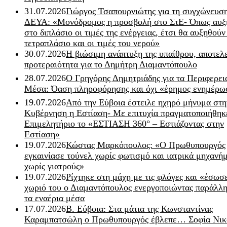
31.07.2026
Γιώργος Τσαπουρνιώτης για τη συγχώνευσ
ΔΕΥΑ: «Μονόδρομος η προσβολή στο ΣτΕ- Όπως αυξ
στο διπλάσιο οι τιμές της ενέργειας, έτσι θα αυξηθούν
τετραπλάσιο και οι τιμές του νερού»
30.07.2026
Η βιώσιμη ανάπτυξη της υπαίθρου, αποτελ
προτεραιότητα για το Δημήτρη Διαμαντόπουλο
28.07.2026
Ο Γρηγόρης Δημητριάδης για τα Περιφερει
Μέσα: Όαση πληροφόρησης και όχι «έρημος ενημέρω
19.07.2026
Από την Εύβοια έστειλε ηχηρό μήνυμα στη
Κυβέρνηση η Εστίαση- Με επιτυχία πραγματοποιήθηκ
Επιμελητήριο το «ΕΣΤΙΑΣΗ 360° – Εστιάζοντας στην
Εστίαση»
19.07.2026
Κώστας Μαρκόπουλος: «Ο Πρωθυπουργός
εγκαινίασε τούνελ χωρίς φωτισμό και ιατρικά μηχανή
χωρίς γιατρούς»
19.07.2026
Ρίχτηκε στη μάχη με τις φλόγες και «έσωσ
χωριό του ο Διαμαντόπουλος ενεργοποιώντας παράλλη
τα εναέρια μέσα
17.07.2026
Β. Εύβοια: Στα μάτια της Κωνσταντίνας
Καραμπατσώλη ο Πρωθυπουργός έβλεπε… Σοφία Νικ