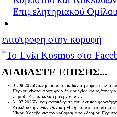
Επιμελητηριακού Ομίλο
επιστροφή στην κορυφή
ΔΙΑΒΑΣΤΕ ΕΠΙΣΗΣ...
01.08.2026
Όταν μέσα από μία δυνατή παρέα η πλατεία
Πέρκου γίνεται προπύργιο δημιουργίας και αγάπης για
χωριό!- Και τα καλύτερα έρχονται…
31.07.2026
Άμεση ανταπόκριση του Αντιπεριφερειάρχ
Αιτωλοακαρνανίας Θανάση Μαυρομμάτη στο αίτημα τ
Νίκου Χολέβα για τον καθαρισμό του δρόμου Περίστα