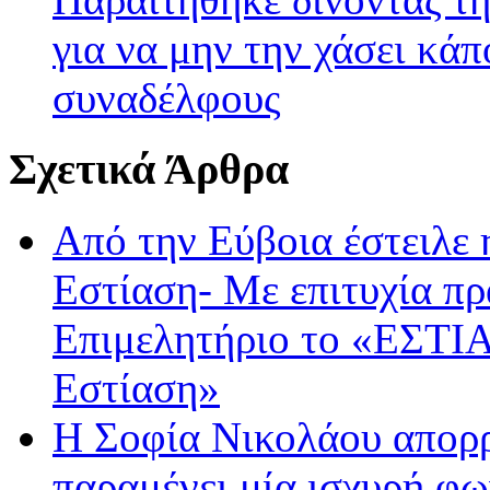
για να μην την χάσει κάπ
συναδέλφους
Σχετικά Άρθρα
Από την Εύβοια έστειλε
Εστίαση- Με επιτυχία π
Επιμελητήριο το «ΕΣΤΙΑ
Εστίαση»
Η Σοφία Νικολάου απορρ
παραμένει μία ισχυρή φω