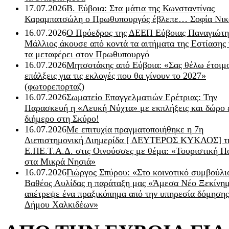
17.07.2026
Β. Εύβοια: Στα μάτια της Κωνσταντίνας
Καραμπατσώλη ο Πρωθυπουργός έβλεπε… Σοφία Νικ
16.07.2026
Ο Πρόεδρος της ΔΕΕΠ Εύβοιας Παναγιώτη
Μάλλιος άκουσε από κοντά τα αιτήματα της Εστίασης 
τα μεταφέρει στον Πρωθυπουργό
16.07.2026
Μητσοτάκης από Εύβοια: «Σας θέλω έτοιμο
επάλξεις για τις εκλογές που θα γίνουν το 2027»
(φωτορεπορταζ)
16.07.2026
Σωματείο Επαγγελματιών Ερέτριας: Την
Παρασκευή η «Λευκή Νύχτα» με εκπλήξεις και δώρο 
διήμερο στη Σκύρο!
16.07.2026
Με επιτυχία πραγματοποιήθηκε η 7η
Διεπιστημονική Διημερίδα [ ΔEYΤΕΡΟΣ ΚΥΚΛΟΣ] τ
Ε.ΠΕ.Τ.Α.Δ. στις Οινούσσες με θέμα: «Τουριστική Π
στα Μικρά Νησιά»
16.07.2026
Γιώργος Σπύρου: «Στο κοινοτικό συμβούλι
Βαθέος Αυλίδας η παράταξη μας «Άμεσα Νέο Ξεκίνη
απέτρεψε ένα πραξικόπημα από την υπηρεσία δόμησης
Δήμου Χαλκιδέων»