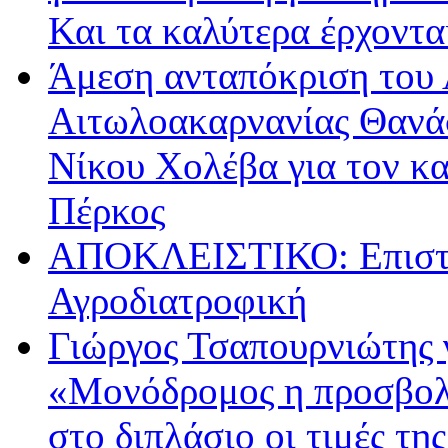
Και τα καλύτερα έρχοντ
Άμεση ανταπόκριση του 
Αιτωλοακαρνανίας Θανά
Νίκου Χολέβα για τον κ
Πέρκος
ΑΠΟΚΛΕΙΣΤΙΚΟ: Επιστρ
Αγροδιατροφική
Γιώργος Τσαπουρνιώτης 
«Μονόδρομος η προσβολ
στο διπλάσιο οι τιμές τη