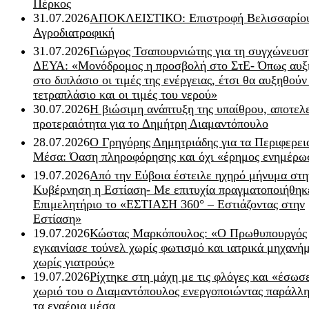
Πέρκος
31.07.2026
ΑΠΟΚΛΕΙΣΤΙΚΟ: Επιστροφή Βελισσαρίου
Αγροδιατροφική
31.07.2026
Γιώργος Τσαπουρνιώτης για τη συγχώνευσ
ΔΕΥΑ: «Μονόδρομος η προσβολή στο ΣτΕ- Όπως αυξ
στο διπλάσιο οι τιμές της ενέργειας, έτσι θα αυξηθούν
τετραπλάσιο και οι τιμές του νερού»
30.07.2026
Η βιώσιμη ανάπτυξη της υπαίθρου, αποτελ
προτεραιότητα για το Δημήτρη Διαμαντόπουλο
28.07.2026
Ο Γρηγόρης Δημητριάδης για τα Περιφερει
Μέσα: Όαση πληροφόρησης και όχι «έρημος ενημέρω
19.07.2026
Από την Εύβοια έστειλε ηχηρό μήνυμα στη
Κυβέρνηση η Εστίαση- Με επιτυχία πραγματοποιήθηκ
Επιμελητήριο το «ΕΣΤΙΑΣΗ 360° – Εστιάζοντας στην
Εστίαση»
19.07.2026
Κώστας Μαρκόπουλος: «Ο Πρωθυπουργός
εγκαινίασε τούνελ χωρίς φωτισμό και ιατρικά μηχανή
χωρίς γιατρούς»
19.07.2026
Ρίχτηκε στη μάχη με τις φλόγες και «έσωσ
χωριό του ο Διαμαντόπουλος ενεργοποιώντας παράλλη
τα εναέρια μέσα