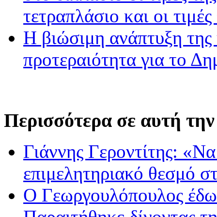
τετραπλάσιο και οι τιμές
Η βιώσιμη ανάπτυξη της 
προτεραιότητα για το Δ
Περισσότερα σε αυτή την
Γιάννης Γεροντίτης: «Να
επιμελητηριακό θεσμό σ
Ο Γεωργουλόπουλος έδω
Παραιτήθηκε δίνοντας τη