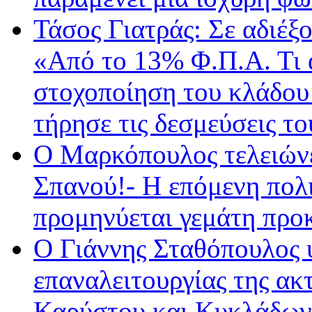
Τάσος Γιατράς: Σε αδιέξο
«Από το 13% Φ.Π.Α. Τι 
στοχοποίηση του κλάδου 
τήρησε τις δεσμεύσεις τ
Ο Μαρκόπουλος τελειώνε
Σπανού!- Η επόμενη πολι
προμηνύεται γεμάτη προκ
O Γιάννης Σταθόπουλος 
επαναλειτουργίας της ακ
Καρύστου και Κυκλάδων 