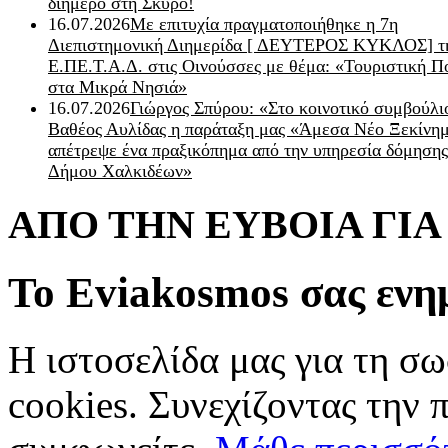
διήμερο στη Σκύρο!
16.07.2026
Με επιτυχία πραγματοποιήθηκε η 7η
Διεπιστημονική Διημερίδα [ ΔEYΤΕΡΟΣ ΚΥΚΛΟΣ] τ
Ε.ΠΕ.Τ.Α.Δ. στις Οινούσσες με θέμα: «Τουριστική Π
στα Μικρά Νησιά»
16.07.2026
Γιώργος Σπύρου: «Στο κοινοτικό συμβούλι
Βαθέος Αυλίδας η παράταξη μας «Άμεσα Νέο Ξεκίνη
απέτρεψε ένα πραξικόπημα από την υπηρεσία δόμησης
Δήμου Χαλκιδέων»
ΑΠΟ ΤΗΝ ΕΥΒΟΙΑ ΓΙ
Το Eviakosmos σας ενη
Η ιστοσελίδα μας για τη σω
cookies. Συνεχίζοντας την 