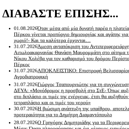
ΔΙΑΒΑΣΤΕ ΕΠΙΣΗΣ...
01.08.2026
Όταν μέσα από μία δυνατή παρέα η πλατεία
Πέρκου γίνεται προπύργιο δημιουργίας και αγάπης για
χωριό!- Και τα καλύτερα έρχονται…
31.07.2026
Άμεση ανταπόκριση του Αντιπεριφερειάρχ
Αιτωλοακαρνανίας Θανάση Μαυρομμάτη στο αίτημα τ
Νίκου Χολέβα για τον καθαρισμό του δρόμου Περίστα
Πέρκος
31.07.2026
ΑΠΟΚΛΕΙΣΤΙΚΟ: Επιστροφή Βελισσαρίου
Αγροδιατροφική
31.07.2026
Γιώργος Τσαπουρνιώτης για τη συγχώνευσ
ΔΕΥΑ: «Μονόδρομος η προσβολή στο ΣτΕ- Όπως αυξ
στο διπλάσιο οι τιμές της ενέργειας, έτσι θα αυξηθούν
τετραπλάσιο και οι τιμές του νερού»
30.07.2026
Η βιώσιμη ανάπτυξη της υπαίθρου, αποτελ
προτεραιότητα για το Δημήτρη Διαμαντόπουλο
28.07.2026
Ο Γρηγόρης Δημητριάδης για τα Περιφερει
Μέσα: Όαση πληροφόρησης και όχι «έρημος ενημέρω