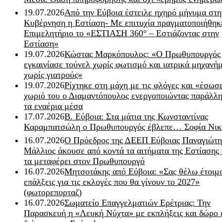
19.07.2026
Από την Εύβοια έστειλε ηχηρό μήνυμα στη
Κυβέρνηση η Εστίαση- Με επιτυχία πραγματοποιήθηκ
Επιμελητήριο το «ΕΣΤΙΑΣΗ 360° – Εστιάζοντας στην
Εστίαση»
19.07.2026
Κώστας Μαρκόπουλος: «Ο Πρωθυπουργός
εγκαινίασε τούνελ χωρίς φωτισμό και ιατρικά μηχανή
χωρίς γιατρούς»
19.07.2026
Ρίχτηκε στη μάχη με τις φλόγες και «έσωσ
χωριό του ο Διαμαντόπουλος ενεργοποιώντας παράλλη
τα εναέρια μέσα
17.07.2026
Β. Εύβοια: Στα μάτια της Κωνσταντίνας
Καραμπατσώλη ο Πρωθυπουργός έβλεπε… Σοφία Νικ
16.07.2026
Ο Πρόεδρος της ΔΕΕΠ Εύβοιας Παναγιώτη
Μάλλιος άκουσε από κοντά τα αιτήματα της Εστίασης 
τα μεταφέρει στον Πρωθυπουργό
16.07.2026
Μητσοτάκης από Εύβοια: «Σας θέλω έτοιμο
επάλξεις για τις εκλογές που θα γίνουν το 2027»
(φωτορεπορταζ)
16.07.2026
Σωματείο Επαγγελματιών Ερέτριας: Την
Παρασκευή η «Λευκή Νύχτα» με εκπλήξεις και δώρο 