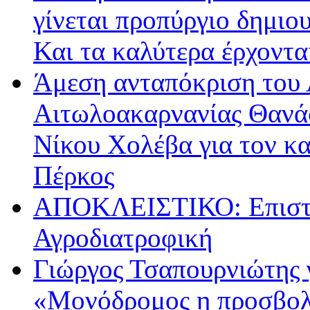
γίνεται προπύργιο δημιου
Και τα καλύτερα έρχοντ
Άμεση ανταπόκριση του 
Αιτωλοακαρνανίας Θανά
Νίκου Χολέβα για τον κ
Πέρκος
ΑΠΟΚΛΕΙΣΤΙΚΟ: Επιστρ
Αγροδιατροφική
Γιώργος Τσαπουρνιώτης 
«Μονόδρομος η προσβολ