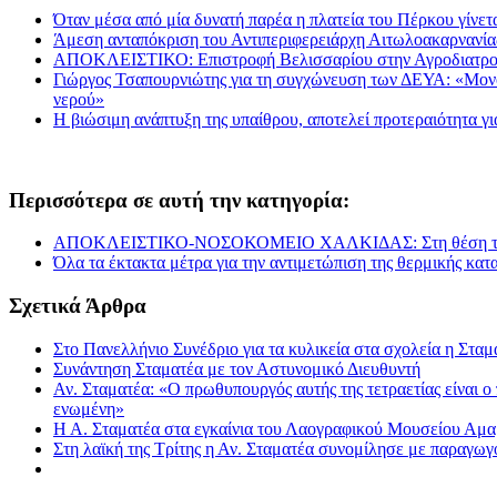
Όταν μέσα από μία δυνατή παρέα η πλατεία του Πέρκου γίνετα
Άμεση ανταπόκριση του Αντιπεριφερειάρχη Αιτωλοακαρνανί
ΑΠΟΚΛΕΙΣΤΙΚΟ: Επιστροφή Βελισσαρίου στην Αγροδιατρο
Γιώργος Τσαπουρνιώτης για τη συγχώνευση των ΔΕΥΑ: «Μονόδρ
νερού»
Η βιώσιμη ανάπτυξη της υπαίθρου, αποτελεί προτεραιότητα γ
Περισσότερα σε αυτή την κατηγορία:
ΑΠΟΚΛΕΙΣΤΙΚΟ-ΝΟΣΟΚΟΜΕΙΟ ΧΑΛΚΙΔΑΣ: Στη θέση του 
Όλα τα έκτακτα μέτρα για την αντιμετώπιση της θερμικής κα
Σχετικά Άρθρα
Στο Πανελλήνιο Συνέδριο για τα κυλικεία στα σχολεία η Σταμ
Συνάντηση Σταματέα με τον Αστυνομικό Διευθυντή
Αν. Σταματέα: «Ο πρωθυπουργός αυτής της τετραετίας είναι 
ενωμένη»
Η Α. Σταματέα στα εγκαίνια του Λαογραφικού Μουσείου Αμ
Στη λαϊκή της Τρίτης η Αν. Σταματέα συνομίλησε με παραγωγ