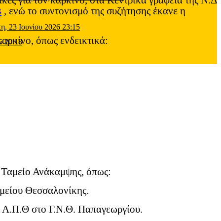
κές για τον καρκίνο, στα Κεντρικά γραφεία της Ν.Δ
s
, ενώ το συντονισμό της συζήτησης έκανε η
τη, 23 Ιουνίου 2026 23:15
αρκίνο, όπως ενδεικτικά:
6 20:18
ο Ταμείο Ανάκαμψης, όπως:
ομείου Θεσσαλονίκης.
 Α.Π.Θ στο Γ.Ν.Θ. Παπαγεωργίου.