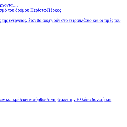
 έρχονται…
ισμό του δρόμου Περίστα-Πέρκος
ς ενέργειας, έτσι θα αυξηθούν στο τετραπλάσιο και οι τιμές του
εων και κρίσεων κατόρθωσε να βγάλει την Ελλάδα δυνατή και