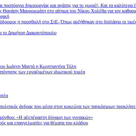
ι προπύργιο δημιουργίας και αγάπης για το χωριό!- Και τα καλύτερα
ας Θανάση Μαυρομμάτη στο αίτημα του Νίκου Χολέβα για τον καθαρ
φική
ομος η προσβολή στο ΣτΕ- Όπως αυξήθηκαν στο διπλάσιο οι τιμές τη
ια το Δημήτρη Διαμαντόπουλο
Ιωάννη Μαντά η Κωνσταντίνα Τόλη
ταπόνησης των εργαζομένων ιδιωτικού τομέα
ατέα
ο πολιτικός άνδρας που μέσα στον κυκεώνα των παγκόσμιων προκλήσ
αρύνθου: «Η αξεπέραστη δύναμη των γυναικών»
ούς και επαγγελματίες για θέματα του κλάδου