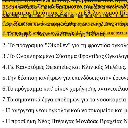
Δευτέρα 19 Ιουνίου από την Γραμματεία Ποιότητας 
με ομιλητή το Γενικό Γραμματέα του Υπουργείου 
Πως ο Φαλίδας έκανε τρίπλα στο Σπανό και ετοιμάζεται για δυνατό
Γραμματέας Ποιότητας Ζωής και Εθελοντισμού Πίσ
Κυριάκος Πιερρακάκης: «Η νομοθετική ρύθμιση για τα δάνεια του
Ο κ. Κωτσιόπουλος αναφέρθηκε εκτενώς στις πολιτι
Γιώργος Σπύρου: Γιατί καταψηφίσαμε το σχέδιο ελεγχόμενης στάθ
Η Δύναμη της Γυναίκας στην Πολιτική: Η Σοφία Νικολάου φέρνει τη
1.Το Μητρώο Καρκίνου Παιδικής Ηλικίας.
2. Το πρόγραμμα "Οίκοθεν" για τη φροντίδα ογκολο
3 .Το Ολοκληρωμένο Σύστημα Φροντίδας Ογκολογ
4.Τις Καινοτόμες Θεραπείες και Κλινικές Μελέτες.
5.Την θέσπιση κινήτρων για επενδύσεις στην έρευν
6.Το πρόγραμμα κατ' οίκον χορήγησης αντινεοπλασ
7.Τα σημαντικά έργα υποδομών για τα νοσοκομεία 
- Η ανέργεση νέου ογκολογικού νοσοκομείου και 
- Η προσθήκη Νέας Πτέρυγας Μονάδας Βραχείας Νο