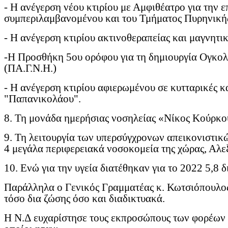
- Η ανέγερση νέου κτιρίου με Αμφιθέατρο για την ε
συμπεριλαμβανομένου και του Τμήματος Πυρηνική
- Η ανέγερση κτιρίου ακτινοθεραπείας και μαγνητι
-Η Προσθήκη 5ου ορόφου για τη δημιουργία Ογκολ
(ΠΑ.Γ.Ν.Η.)
- Η ανέγερση κτιρίου αφιερωμένου σε κυτταρικές κ
"Παπανικολάου".
8. Τη μονάδα ημερήσιας νοσηλείας «Νίκος Κούρκο
9. Τη λειτουργία των υπερσύγχρονων απεικονιστικ
4 μεγάλα περιφερειακά νοσοκομεία της χώρας, Αλε
10. Ενώ για την υγεία διατέθηκαν για το 2022 5,8 δ
Παράλληλα ο Γενικός Γραμματέας κ. Κωτσιόπουλος 
τόσο δια ζώσης όσο και διαδικτυακά.
Η Ν.Δ ευχαρίστησε τους εκπροσώπους των φορέων κ