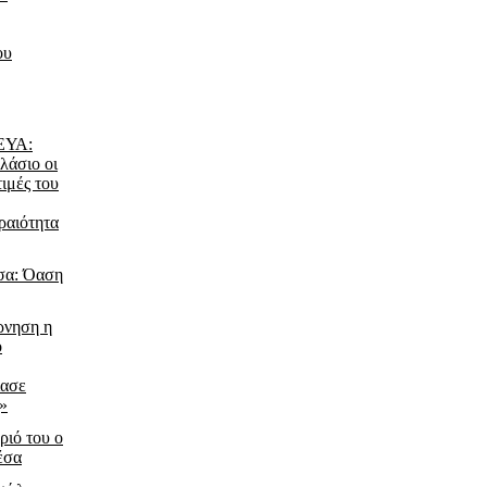
ου
ΔΕΥΑ:
λάσιο οι
τιμές του
ραιότητα
σα: Όαση
ρνηση η
ο
ίασε
ς»
ριό του ο
έσα