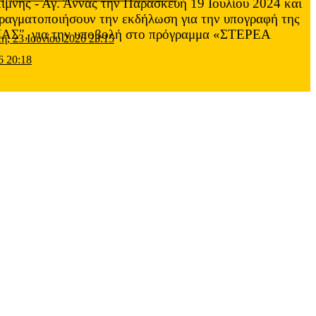
Λίμνης - Αγ. Άννας την Παρασκευή 19 Ιουλίου 2024 και
 πραγματοποιήσουν την εκδήλωση για την υπογραφή της
 για την υποβολή στο πρόγραμμα «ΣΤΕΡΕΑ
τη, 23 Ιουνίου 2026 23:15
6 20:18