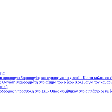
εια
ι προπύργιο δημιουργίας και αγάπης για το χωριό!- Και τα καλύτερα
ας Θανάση Μαυρομμάτη στο αίτημα του Νίκου Χολέβα για τον καθαρ
φική
ομος η προσβολή στο ΣτΕ- Όπως αυξήθηκαν στο διπλάσιο οι τιμές τη