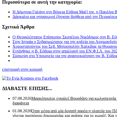
Περισσότερα σε αυτή την κατηγορία:
Η Δήμητρα Γαλάνη στη Βόρεια Εύβοια Μαζί της, η Παυλίνα
Δάσκαλοι και νηπιαγωγοί ζήτησαν βοήθεια από την Περιφέρει
Σχετικά Άρθρα
Ο Θεοφιλέστατος Επίσκοπος Σκοπέλου Νικόδημος στη Β. Εύβ
Στην Ιστιαία ο Σεβασμιώτατος για την κηδεία του Αρχιμανδρί
Χοροστατούντος του Σεβ. Μητροπολίτη Χαλκίδας τα Θυρανοιξ
Εντάχθηκε η Β. Εύβοια στην απαλλαγή του ΕΝ.Φ.Ι.Α. του 20
Σύσκεψη στο Υπουργείο για την ανασυγκρότηση της Β. Εύβο
επιστροφή στην κορυφή
ΔΙΑΒΑΣΤΕ ΕΠΙΣΗΣ...
07.08.2026
Μαρκόπουλος εγκαλεί Βουρδάνο για κωλυσιεργία
διαφάνεια
01.08.2026
Όταν μέσα από μία δυνατή παρέα η πλατεία του Π
γίνεται προπύργιο δημιουργίας και αγάπης για το χωριό!- Και 