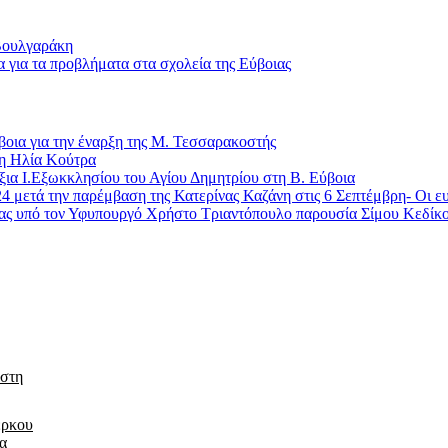
 Βουλγαράκη
α για τα προβλήματα στα σχολεία της Εύβοιας
οια για την έναρξη της Μ. Τεσσαρακοστής
τη Ηλία Κούτρα
ια Ι.Εξωκκλησίου του Αγίου Δημητρίου στη Β. Εύβοια
24 μετά την παρέμβαση της Κατερίνας Καζάνη στις 6 Σεπτέμβρη- Οι 
ιας υπό τον Υφυπουργό Χρήστο Τριαντόπουλο παρουσία Σίμου Κεδίκ
 στη
έρκου
τα