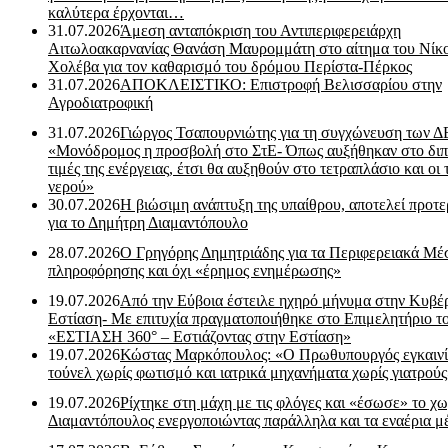
καλύτερα έρχονται…
31.07.2026
Άμεση ανταπόκριση του Αντιπεριφερειάρχη
Αιτωλοακαρνανίας Θανάση Μαυρομμάτη στο αίτημα του Νίκ
Χολέβα για τον καθαρισμό του δρόμου Περίστα-Πέρκος
31.07.2026
ΑΠΟΚΛΕΙΣΤΙΚΟ: Επιστροφή Βελισσαρίου στην
Αγροδιατροφική
31.07.2026
Γιώργος Τσαπουρνιώτης για τη συγχώνευση των 
«Μονόδρομος η προσβολή στο ΣτΕ- Όπως αυξήθηκαν στο διπ
τιμές της ενέργειας, έτσι θα αυξηθούν στο τετραπλάσιο και οι 
νερού»
30.07.2026
Η βιώσιμη ανάπτυξη της υπαίθρου, αποτελεί προτε
για το Δημήτρη Διαμαντόπουλο
28.07.2026
Ο Γρηγόρης Δημητριάδης για τα Περιφερειακά Μέ
πληροφόρησης και όχι «έρημος ενημέρωσης»
19.07.2026
Από την Εύβοια έστειλε ηχηρό μήνυμα στην Κυβέ
Εστίαση- Με επιτυχία πραγματοποιήθηκε στο Επιμελητήριο τ
«ΕΣΤΙΑΣΗ 360° – Εστιάζοντας στην Εστίαση»
19.07.2026
Κώστας Μαρκόπουλος: «Ο Πρωθυπουργός εγκαιν
τούνελ χωρίς φωτισμό και ιατρικά μηχανήματα χωρίς γιατρού
19.07.2026
Ρίχτηκε στη μάχη με τις φλόγες και «έσωσε» το χω
Διαμαντόπουλος ενεργοποιώντας παράλληλα και τα εναέρια μ