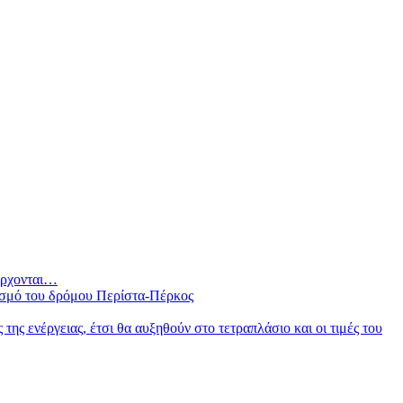
 έρχονται…
ισμό του δρόμου Περίστα-Πέρκος
ς ενέργειας, έτσι θα αυξηθούν στο τετραπλάσιο και οι τιμές του