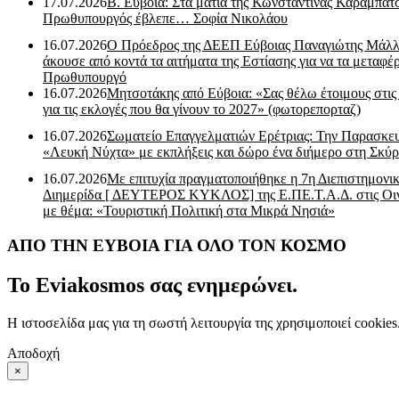
17.07.2026
Β. Εύβοια: Στα μάτια της Κωνσταντίνας Καραμπα
Πρωθυπουργός έβλεπε… Σοφία Νικολάου
16.07.2026
Ο Πρόεδρος της ΔΕΕΠ Εύβοιας Παναγιώτης Μάλλ
άκουσε από κοντά τα αιτήματα της Εστίασης για να τα μεταφέρ
Πρωθυπουργό
16.07.2026
Μητσοτάκης από Εύβοια: «Σας θέλω έτοιμους στις
για τις εκλογές που θα γίνουν το 2027» (φωτορεπορταζ)
16.07.2026
Σωματείο Επαγγελματιών Ερέτριας: Την Παρασκε
«Λευκή Νύχτα» με εκπλήξεις και δώρο ένα διήμερο στη Σκύρ
16.07.2026
Με επιτυχία πραγματοποιήθηκε η 7η Διεπιστημονι
Διημερίδα [ ΔEYΤΕΡΟΣ ΚΥΚΛΟΣ] της Ε.ΠΕ.Τ.Α.Δ. στις Οι
με θέμα: «Τουριστική Πολιτική στα Μικρά Νησιά»
ΑΠΟ ΤΗΝ ΕΥΒΟΙΑ ΓΙΑ ΟΛΟ ΤΟΝ ΚΟΣΜΟ
Το Eviakosmos σας ενημερώνει.
Η ιστοσελίδα μας για τη σωστή λειτουργία της χρησιμοποιεί cookie
Αποδοχή
×