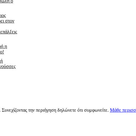
τσώλη ο
ιος
ει στον
 επάλξεις
υή η
ο!
κή
νούσσες
s. Συνεχίζοντας την περιήγηση δηλώνετε ότι συμφωνείτε.
Μάθε περισσ