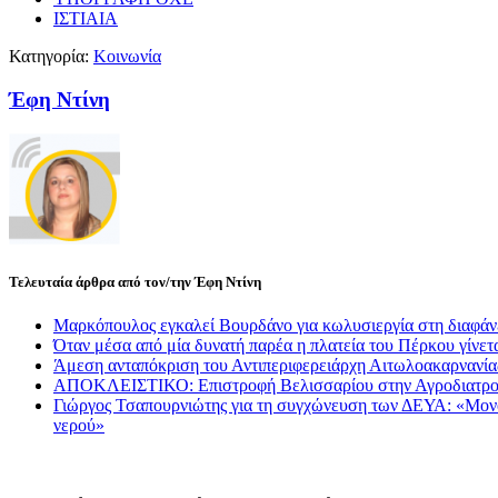
ΙΣΤΙΑΙΑ
Κατηγορία:
Κοινωνία
Έφη Ντίνη
Τελευταία άρθρα από τον/την Έφη Ντίνη
Μαρκόπουλος εγκαλεί Βουρδάνο για κωλυσιεργία στη διαφάν
Όταν μέσα από μία δυνατή παρέα η πλατεία του Πέρκου γίνετα
Άμεση ανταπόκριση του Αντιπεριφερειάρχη Αιτωλοακαρνανί
ΑΠΟΚΛΕΙΣΤΙΚΟ: Επιστροφή Βελισσαρίου στην Αγροδιατρο
Γιώργος Τσαπουρνιώτης για τη συγχώνευση των ΔΕΥΑ: «Μονόδρ
νερού»