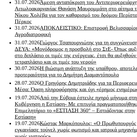
31.07.2026
Άμεση ανταπόκριση του Αντιπεριφερειάρχ
Αιτωλοακαρνανίας Θανάση Μαυρομμάτη στο αίτημα τ
Νίκου Χολέβα για τον καθαρισμό του δρόμου Περίστα
Πέρκος
31.07.2026
ΑΠΟΚΛΕΙΣΤΙΚΟ: Επιστροφή Βελισσαρίου
Αγροδιατροφική
31.07.2026
Γιώργος Τσαπουρνιώτης για τη συγχώνευσ
ΔΕΥΑ: «Μονόδρομος η προσβολή στο ΣτΕ- Όπως αυξ
στο διπλάσιο οι τιμές της ενέργειας, έτσι θα αυξηθούν
τετραπλάσιο και οι τιμές του νερού»
30.07.2026
Η βιώσιμη ανάπτυξη της υπαίθρου, αποτελ
προτεραιότητα για το Δημήτρη Διαμαντόπουλο
28.07.2026
Ο Γρηγόρης Δημητριάδης για τα Περιφερει
Μέσα: Όαση πληροφόρησης και όχι «έρημος ενημέρω
19.07.2026
Από την Εύβοια έστειλε ηχηρό μήνυμα στη
Κυβέρνηση η Εστίαση- Με επιτυχία πραγματοποιήθηκ
Επιμελητήριο το «ΕΣΤΙΑΣΗ 360° – Εστιάζοντας στην
Εστίαση»
19.07.2026
Κώστας Μαρκόπουλος: «Ο Πρωθυπουργός
εγκαινίασε τούνελ χωρίς φωτισμό και ιατρικά μηχανή
χωρίς γιατρούς»