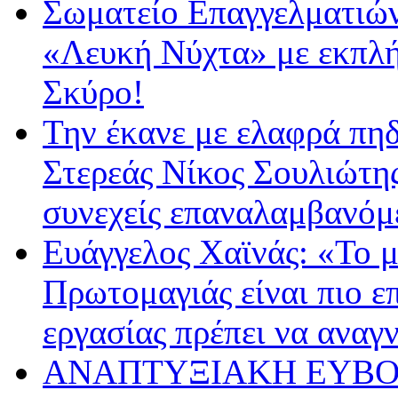
Σωματείο Επαγγελματιών
«Λευκή Νύχτα» με εκπλήξ
Σκύρο!
Την έκανε με ελαφρά πη
Στερεάς Νίκος Σουλιώτης
συνεχείς επαναλαμβανόμε
Ευάγγελος Χαϊνάς: «Το 
Πρωτομαγιάς είναι πιο επ
εργασίας πρέπει να αναγ
ΑΝΑΠΤΥΞΙΑΚΗ ΕΥΒΟΙΑΣ: