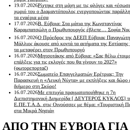
19.07.2026
Ρίχτηκε στη μάχη με τις φλόγες και «έσωσ
χωριό του ο Διαμαντόπουλος ενεργοποιώντας παράλλη
τα εναέρια μέσα
17.07.2026
Β. Εύβοια: Στα μάτια της Κωνσταντίνας
Καραμπατσώλη ο Πρωθυπουργός έβλεπε… Σοφία Νικ
16.07.2026
Ο Πρόεδρος της ΔΕΕΠ Εύβοιας Παναγιώτη
Μάλλιος άκουσε από κοντά τα αιτήματα της Εστίασης 
τα μεταφέρει στον Πρωθυπουργό
16.07.2026
Μητσοτάκης από Εύβοια: «Σας θέλω έτοιμο
επάλξεις για τις εκλογές που θα γίνουν το 2027»
(φωτορεπορταζ)
16.07.2026
Σωματείο Επαγγελματιών Ερέτριας: Την
Παρασκευή η «Λευκή Νύχτα» με εκπλήξεις και δώρο 
διήμερο στη Σκύρο!
16.07.2026
Με επιτυχία πραγματοποιήθηκε η 7η
Διεπιστημονική Διημερίδα [ ΔEYΤΕΡΟΣ ΚΥΚΛΟΣ] τ
Ε.ΠΕ.Τ.Α.Δ. στις Οινούσσες με θέμα: «Τουριστική Π
στα Μικρά Νησιά»
ΑΠΟ ΤΗΝ ΕΥΒΟΙΑ ΓΙ