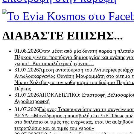
ΔΙΑΒΑΣΤΕ ΕΠΙΣΗΣ...
01.08.2026
Όταν μέσα από μία δυνατή παρέα η πλατεία
Πέρκου γίνεται προπύργιο δημιουργίας και αγάπης για
χωριό!- Και τα καλύτερα έρχονται…
31.07.2026
Άμεση ανταπόκριση του Αντιπεριφερειάρχ
Αιτωλοακαρνανίας Θανάση Μαυρομμάτη στο αίτημα τ
Νίκου Χολέβα για τον καθαρισμό του δρόμου Περίστα
Πέρκος
31.07.2026
ΑΠΟΚΛΕΙΣΤΙΚΟ: Επιστροφή Βελισσαρίου
Αγροδιατροφική
31.07.2026
Γιώργος Τσαπουρνιώτης για τη συγχώνευσ
ΔΕΥΑ: «Μονόδρομος η προσβολή στο ΣτΕ- Όπως αυξ
στο διπλάσιο οι τιμές της ενέργειας, έτσι θα αυξηθούν
τετραπλάσιο και οι τιμές του νερού»