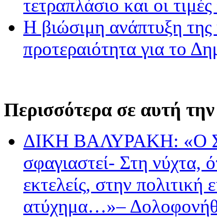
τετραπλάσιο και οι τιμές
Η βιώσιμη ανάπτυξη της 
προτεραιότητα για το Δ
Περισσότερα σε αυτή την
ΔΙΚΗ ΒΑΛΥΡΑΚΗ: «Ο Σή
σφαγιαστεί- Στη νύχτα, ό
εκτελείς, στην πολιτική
ατύχημα…»– Δολοφονήθη