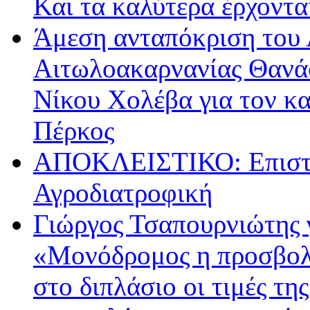
Και τα καλύτερα έρχοντ
Άμεση ανταπόκριση του 
Αιτωλοακαρνανίας Θανά
Νίκου Χολέβα για τον κ
Πέρκος
ΑΠΟΚΛΕΙΣΤΙΚΟ: Επιστρ
Αγροδιατροφική
Γιώργος Τσαπουρνιώτης 
«Μονόδρομος η προσβολ
στο διπλάσιο οι τιμές τη