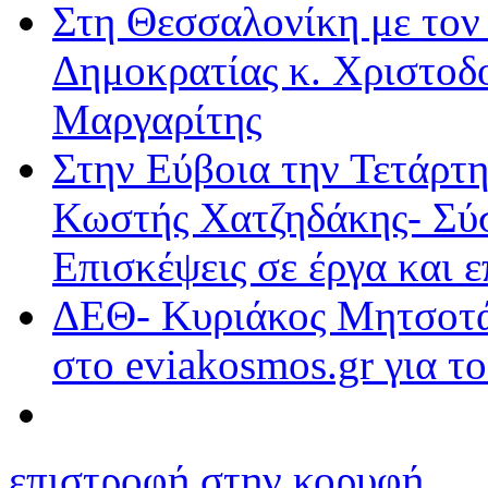
Στη Θεσσαλονίκη με τον
Δημοκρατίας κ. Χριστοδ
Μαργαρίτης
Στην Εύβοια την Τετάρτ
Κωστής Χατζηδάκης- Σύσ
Επισκέψεις σε έργα και ε
ΔΕΘ- Κυριάκος Μητσοτάκ
στο eviakosmos.gr για τ
επιστροφή στην κορυφή