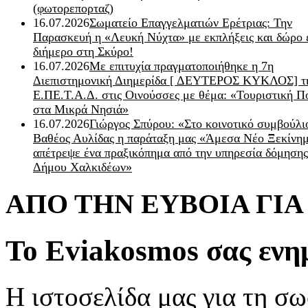
(φωτορεπορταζ)
16.07.2026
Σωματείο Επαγγελματιών Ερέτριας: Την
Παρασκευή η «Λευκή Νύχτα» με εκπλήξεις και δώρο 
διήμερο στη Σκύρο!
16.07.2026
Με επιτυχία πραγματοποιήθηκε η 7η
Διεπιστημονική Διημερίδα [ ΔEYΤΕΡΟΣ ΚΥΚΛΟΣ] τ
Ε.ΠΕ.Τ.Α.Δ. στις Οινούσσες με θέμα: «Τουριστική Π
στα Μικρά Νησιά»
16.07.2026
Γιώργος Σπύρου: «Στο κοινοτικό συμβούλι
Βαθέος Αυλίδας η παράταξη μας «Άμεσα Νέο Ξεκίνη
απέτρεψε ένα πραξικόπημα από την υπηρεσία δόμησης
Δήμου Χαλκιδέων»
ΑΠΟ ΤΗΝ ΕΥΒΟΙΑ ΓΙ
Το Eviakosmos σας ενη
Η ιστοσελίδα μας για τη σω