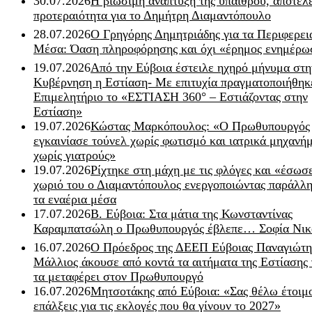
30.07.2026
Η βιώσιμη ανάπτυξη της υπαίθρου, αποτελ
προτεραιότητα για το Δημήτρη Διαμαντόπουλο
28.07.2026
Ο Γρηγόρης Δημητριάδης για τα Περιφερει
Μέσα: Όαση πληροφόρησης και όχι «έρημος ενημέρω
19.07.2026
Από την Εύβοια έστειλε ηχηρό μήνυμα στη
Κυβέρνηση η Εστίαση- Με επιτυχία πραγματοποιήθηκ
Επιμελητήριο το «ΕΣΤΙΑΣΗ 360° – Εστιάζοντας στην
Εστίαση»
19.07.2026
Κώστας Μαρκόπουλος: «Ο Πρωθυπουργός
εγκαινίασε τούνελ χωρίς φωτισμό και ιατρικά μηχανή
χωρίς γιατρούς»
19.07.2026
Ρίχτηκε στη μάχη με τις φλόγες και «έσωσ
χωριό του ο Διαμαντόπουλος ενεργοποιώντας παράλλη
τα εναέρια μέσα
17.07.2026
Β. Εύβοια: Στα μάτια της Κωνσταντίνας
Καραμπατσώλη ο Πρωθυπουργός έβλεπε… Σοφία Νικ
16.07.2026
Ο Πρόεδρος της ΔΕΕΠ Εύβοιας Παναγιώτη
Μάλλιος άκουσε από κοντά τα αιτήματα της Εστίασης 
τα μεταφέρει στον Πρωθυπουργό
16.07.2026
Μητσοτάκης από Εύβοια: «Σας θέλω έτοιμο
επάλξεις για τις εκλογές που θα γίνουν το 2027»