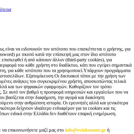
ότερα
 είναι να ειδοποιούν τον ιστότοπο που επισκέπτεται ο χρήστης, για
sword) με σκοπό κατά την επίσκεψή μας στον ίδιο ιστότοπο
επισκεφθεί ή από κάποιον άλλον (third-party cookies), για
εριφορά του κάθε χρήστη στο διαδίκτυο, κάτι που εγείρει σημαντικά
ήστη, για κάθε ιστότοπο που τα χρησιμοποιεί.Υπάρχουν προγράμματα
 ιστοσελίδων. Εξατομίκευση Οι δικτυακοί τόποι με την χρήση των
υμένες ανάγκες του συγκεκριμένου χρήστη, αποσκοπώντας τελικά
 αλλά και των ψηφιακών εφαρμογών. Καθορίζουν τον τρόπο
ς. Σε αυτό τον βαθμό η προσφορά υπηρεσιών και εργαλείων που να
ου βασίζεται στην διαφήμιση, την αγορά και διακίνηση
ούμενο στην ανθρώπινη ιστορία. Οι ερευνητές αλλά και γενικότερα
κότερα δείχνουν ιδιαίτερο ενδιαφέρον για τα cookies και τις
 τόπων ειδικά στην Ελλάδα δεν διαθέτουν επαρκή ενημέρωση.
ε να επικοινωνήσετε μαζί μας στο
info@eviakosmos.gr
ή