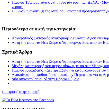
Γιώργος Τσαπουρνιώτης για τη συγχώνευση των ΔΕΥΑ: «Μονόδρ
νερού»
Η βιώσιμη ανάπτυξη της υπαίθρου, αποτελεί προτεραιότητα γ
Περισσότερα σε αυτή την κατηγορία:
Αρχιερατικός Εσπερινός Ανακομιδής Λειψάνων Αγίου Νεκταρί
Αυτή την ώρα στα Νεα Στύρα ο Υφυπουργός Εσωτερικών Βασ
Σχετικά Άρθρα
Αυτή την ώρα στα Νεα Στύρα ο Υφυπουργός Εσωτερικών Βασ
Μεγάλη καταστροφή που άφησε πίσω η φωτιά στα Μεσοχώρια 
Γιώργος Κελαϊδίτης: «Δεν χρειάζεται να κινδυνολογούμε για
Ανακοίνωση με καθυστέρηση...από την Περιφέρεια για το Δερ
Δύο απανωτοί σεισμοί στην Βόρεια Εύβοια
επιστροφή στην κορυφή