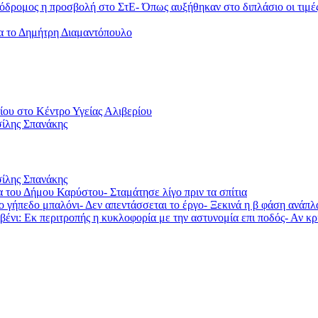
ομος η προσβολή στο ΣτΕ- Όπως αυξήθηκαν στο διπλάσιο οι τιμές τη
ια το Δημήτρη Διαμαντόπουλο
ου στο Κέντρο Υγείας Αλιβερίου
ίλης Σπανάκης
ίλης Σπανάκης
του Δήμου Καρύστου- Σταμάτησε λίγο πριν τα σπίτια
 το γήπεδο μπαλόνι- Δεν απεντάσσεται το έργο- Ξεκινά η β φάση ανά
βένι: Εκ περιτροπής η κυκλοφορία με την αστυνομία επι ποδός- Αν κ