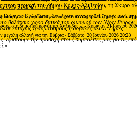
υρύτερη περιοχή του δήμου Κύμης-Αλιβερίου, τη Σκύρο αλ
 γκολ στη Χαλκίδα!
-
Πέμπτη, 02 Ιουλίου 2026 22:15
 Γιώργου Κελαϊδιτη, δεν έχουν αναφερθεί ζημιές ενώ ση
 Νόμου Κατσέλη αφορά πάνω από 100.000 συμπολίτες μας» «Με
-
Τρί
 στο θαλάσσιο χώρο δυτικά του οικισμού των Νέων Στύρων, 
μευσης στη δημοτική κοινότητα Χαλκίδας…
-
Κυριακή, 21 Ιουνίου 202
λεσε ευτυχώς τραυματισμούς ή σοβαρές υλικές ζημιές.
ν μεγάλη αλλαγή για την Εύβοια
-
Σάββατο, 20 Ιουνίου 2026 20:28
μός, εφιστούμε την προσοχή στους συμπολίτες μας για τις ε
εί.»