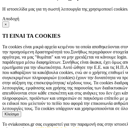
Η ιστοσελίδα μας για τη σωστή λειτουργία της χρησιμοποιεί cookie
Αποδοχή
×
ΤΙ ΕΙΝΑΙ ΤΑ COOKIES
Τα cookies είναι μικρά αρχεία κειμένου τα οποία αποθηκεύονται στο
την προηγούμενη δραστηριότητά του.Συνήθως περιγράφουν στοιχεία 
αργότερα, να μας "θυμάται" και να μην χρειάζεται να κάνουμε login.
παράδειγμα μέσω διαφημίσεων. Συνήθως είναι άκακα, έχει όμως αποδ
ερωτήματα για την ιδιωτικότητα. Αυτό ώθησε την Ε.Ε. και τις Η.Π.
που καθαρίζουν τα κακόβουλα cookies, ενώ αν ο χρήστης επιθυμεί ν
συγκεκριμένων πληροφοριών (cookies) έχουν την δυνατότητα να πρ
στην αύξηση της επισκεψιμότητας/ κέρδους τους. Τα cookies διαδρ
λειτουργίας, εμφάνισης και χρήσης της παρουσίας των διαδικτυακώ
απευθύνονται στον κάθε επισκέπτη και στις ανάγκες του δεν έχει κά
πληροφοριών, προϊόντων και υπηρεσιών σε παγκόσμιο επίπεδο με μό
οι ειδικοί που μελετούν το πεδίο που αφορά την επικοινωνία ανθρώπο
λειτουργίες τους. Tα cookies υπάρχουν και χρησιμοποιούνται σε όλ
Κλείσιμο
Το eviakosmos.gr σας ευχαριστεί για την παραμονή σας στην ιστοσε