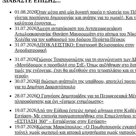
ΔΙΑΒΑΣΤΕ ΕΠΙΣΗΣ...
01.08.2026
Όταν μέσα από μία δυνατή παρέα η πλατεία του Π
γίνεται προπύργιο δημιουργίας και αγάπης για το χωριό!- Και 
καλύτερα έρχονται…
31.07.2026
Άμεση ανταπόκριση του Αντιπεριφερειάρχη
Αιτωλοακαρνανίας Θανάση Μαυρομμάτη στο αίτημα του Νίκ
Χολέβα για τον καθαρισμό του δρόμου Περίστα-Πέρκος
31.07.2026
ΑΠΟΚΛΕΙΣΤΙΚΟ: Επιστροφή Βελισσαρίου στην
Αγροδιατροφική
31.07.2026
Γιώργος Τσαπουρνιώτης για τη συγχώνευση των 
«Μονόδρομος η προσβολή στο ΣτΕ- Όπως αυξήθηκαν στο διπ
τιμές της ενέργειας, έτσι θα αυξηθούν στο τετραπλάσιο και οι 
νερού»
30.07.2026
Η βιώσιμη ανάπτυξη της υπαίθρου, αποτελεί προτε
για το Δημήτρη Διαμαντόπουλο
28.07.2026
Ο Γρηγόρης Δημητριάδης για τα Περιφερειακά Μέ
πληροφόρησης και όχι «έρημος ενημέρωσης»
19.07.2026
Από την Εύβοια έστειλε ηχηρό μήνυμα στην Κυβέ
Εστίαση- Με επιτυχία πραγματοποιήθηκε στο Επιμελητήριο τ
«ΕΣΤΙΑΣΗ 360° – Εστιάζοντας στην Εστίαση»
19.07.2026
Κώστας Μαρκόπουλος: «Ο Πρωθυπουργός εγκαιν
τούνελ χωρίς φωτισμό και ιατρικά μηχανήματα χωρίς γιατρού