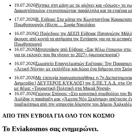
19.07.2026
Ρίχτηκε στη μάχη με τις φλόγες και «έσωσε» το χω
Διαμαντόπουλος ενεργοποιώντας παράλληλα και τα εναέρια μ
17.07.2026
Β. Εύβοια: Στα μάτια της Κωνσταντίνας Καραμπα
Πρωθυπουργός έβλεπε… Σοφία Νικολάου
16.07.2026
Ο Πρόεδρος της ΔΕΕΠ Εύβοιας Παναγιώτης Μάλλ
άκουσε από κοντά τα αιτήματα της Εστίασης για να τα μεταφέρ
Πρωθυπουργό
16.07.2026
Μητσοτάκης από Εύβοια: «Σας θέλω έτοιμους στις
για τις εκλογές που θα γίνουν το 2027» (φωτορεπορταζ)
16.07.2026
Σωματείο Επαγγελματιών Ερέτριας: Την Παρασκε
«Λευκή Νύχτα» με εκπλήξεις και δώρο ένα διήμερο στη Σκύρ
16.07.2026
Με επιτυχία πραγματοποιήθηκε η 7η Διεπιστημονι
Διημερίδα [ ΔEYΤΕΡΟΣ ΚΥΚΛΟΣ] της Ε.ΠΕ.Τ.Α.Δ. στις Οι
με θέμα: «Τουριστική Πολιτική στα Μικρά Νησιά»
16.07.2026
Γιώργος Σπύρου: «Στο κοινοτικό συμβούλιο του Β
Αυλίδας η παράταξη μας «Άμεσα Νέο Ξεκίνημα» απέτρεψε έ
πραξικόπημα από την υπηρεσία δόμησης του Δήμου Χαλκιδέ
ΑΠΟ ΤΗΝ ΕΥΒΟΙΑ ΓΙΑ ΟΛΟ ΤΟΝ ΚΟΣΜΟ
Το Eviakosmos σας ενημερώνει.