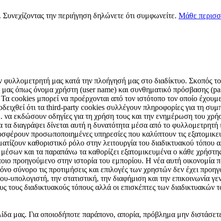
s. Συνεχίζοντας την περιήγηση δηλώνετε ότι συμφωνείτε.
Μάθε περισσ
ν φυλλομετρητή μας κατά την πλοήγησή μας στο διαδίκτυο. Σκοπός τους
μας όπως όνομα χρήστη (user name) και συνθηματικό πρόσβασης (pas
 Τα cookies μπορεί να προέρχονται από τον ιστότοπο τον οποίο έχουμε 
ειχθεί ότι τα third-party cookies συλλέγουν πληροφορίες για τη συμπ
Α. να εκδώσουν οδηγίες για τη χρήση τους και την ενημέρωση του χρ
α τα διαγράψει δίνεται αυτή η δυνατότητα μέσα από το φυλλομετρητή
οσφέρουν προσωποποιημένες υπηρεσίες που καλύπτουν τις εξατομικε
αματίζουν καθοριστικό ρόλο στην λειτουργία του διαδικτυακού τόπου
ν μέσων και τα παραπάνω τα καθορίζει εξατομικευμένα ο κάθε χρήστη
ποιο προηγούμενο στην ιστορία του εμπορίου. Η νέα αυτή οικονομία π
νο σύνορο τις προτιμήσεις και επιλογές των χρηστών δεν έχει προηγ
υ-υπολογιστή, την στατιστική, την διαφήμιση και την επικοινωνία γενι
ους τους διαδικτυακούς τόπους αλλά οι επισκέπτες των διαδικτυακών
λίδα μας. Για οποιοδήποτε παράπονο, απορία, πρόβλημα μην διστάσετ