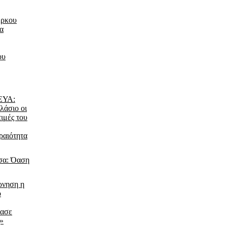
έρκου
τα
ου
ΔΕΥΑ:
λάσιο οι
τιμές του
ραιότητα
σα: Όαση
ρνηση η
ο
ίασε
ς»