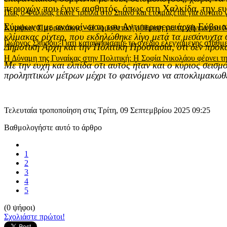
περιοχών που έγινε αισθητός, όπως στη Χαλκίδα, την ε
Πως ο Φαλίδας έκανε τρίπλα στο Σπανό και ετοιμάζεται για δυνατό
Σύμφωνα με ανακοίνωση του Αντιπεριφερειάρχη Εύβοιας
Κυριάκος Πιερρακάκης: «Η νομοθετική ρύθμιση για τα δάνεια του
κλίμακας ρίχτερ, που εκδηλώθηκε λίγο μετά τα μεσάνυχτα
Γιώργος Σπύρου: Γιατί καταψηφίσαμε το σχέδιο ελεγχόμενης στάθ
Δημοτική Αρχή και την Πολιτική Προστασία, οτι δεν προκά
Η Δύναμη της Γυναίκας στην Πολιτική: Η Σοφία Νικολάου φέρνει τη
Με την ευχή και ελπίδα οτι αυτός ήταν και ο κύριος σεισ
προληπτικών μέτρων μέχρι το φαινόμενο να αποκλιμακωθ
Τελευταία τροποποίηση στις Τρίτη, 09 Σεπτεμβρίου 2025 09:25
Βαθμολογήστε αυτό το άρθρο
1
2
3
4
5
(0 ψήφοι)
Σχολιάστε πρώτοι!