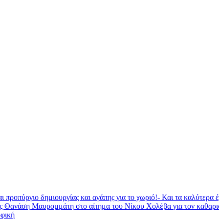
ι προπύργιο δημιουργίας και αγάπης για το χωριό!- Και τα καλύτερα
ας Θανάση Μαυρομμάτη στο αίτημα του Νίκου Χολέβα για τον καθαρ
φική