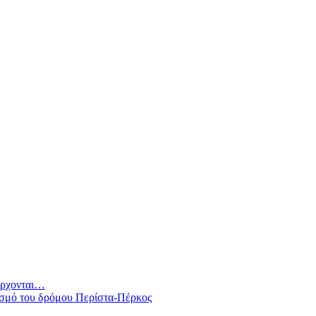
 έρχονται…
ισμό του δρόμου Περίστα-Πέρκος