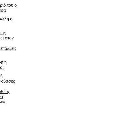
ριό του ο
έσα
τσώλη ο
ιος
ει στον
 επάλξεις
υή η
ο!
κή
νούσσες
αθέος
να
ων»