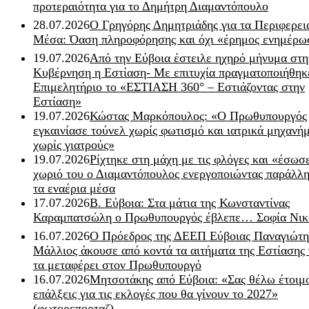
προτεραιότητα για το Δημήτρη Διαμαντόπουλο
28.07.2026
Ο Γρηγόρης Δημητριάδης για τα Περιφερει
Μέσα: Όαση πληροφόρησης και όχι «έρημος ενημέρω
19.07.2026
Από την Εύβοια έστειλε ηχηρό μήνυμα στη
Κυβέρνηση η Εστίαση- Με επιτυχία πραγματοποιήθηκ
Επιμελητήριο το «ΕΣΤΙΑΣΗ 360° – Εστιάζοντας στην
Εστίαση»
19.07.2026
Κώστας Μαρκόπουλος: «Ο Πρωθυπουργός
εγκαινίασε τούνελ χωρίς φωτισμό και ιατρικά μηχανή
χωρίς γιατρούς»
19.07.2026
Ρίχτηκε στη μάχη με τις φλόγες και «έσωσ
χωριό του ο Διαμαντόπουλος ενεργοποιώντας παράλλη
τα εναέρια μέσα
17.07.2026
Β. Εύβοια: Στα μάτια της Κωνσταντίνας
Καραμπατσώλη ο Πρωθυπουργός έβλεπε… Σοφία Νικ
16.07.2026
Ο Πρόεδρος της ΔΕΕΠ Εύβοιας Παναγιώτη
Μάλλιος άκουσε από κοντά τα αιτήματα της Εστίασης 
τα μεταφέρει στον Πρωθυπουργό
16.07.2026
Μητσοτάκης από Εύβοια: «Σας θέλω έτοιμο
επάλξεις για τις εκλογές που θα γίνουν το 2027»
(φωτορεπορταζ)