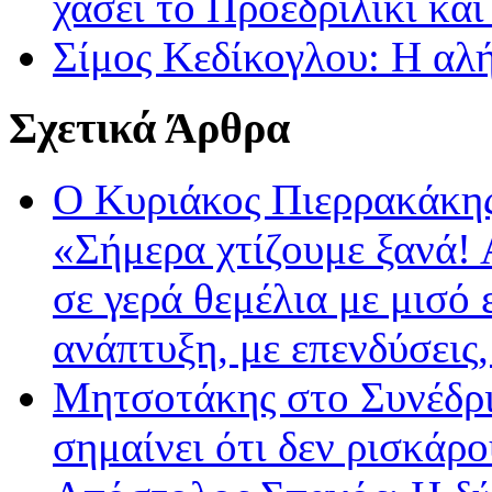
χάσει το Προεδριλίκι και
Σίμος Κεδίκογλου: Η αλ
Σχετικά Άρθρα
Ο Κυριάκος Πιερρακάκης
«Σήμερα χτίζουμε ξανά!
σε γερά θεμέλια με μισό 
ανάπτυξη, με επενδύσεις
Μητσοτάκης στο Συνέδρι
σημαίνει ότι δεν ρισκάρο