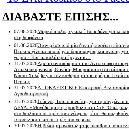
ΔΙΑΒΑΣΤΕ ΕΠΙΣΗΣ...
07.08.2026
Μαρκόπουλος εγκαλεί Βουρδάνο για κωλυσ
στη διαφάνεια
01.08.2026
Όταν μέσα από μία δυνατή παρέα η πλατεία
Πέρκου γίνεται προπύργιο δημιουργίας και αγάπης για
χωριό!- Και τα καλύτερα έρχονται…
31.07.2026
Άμεση ανταπόκριση του Αντιπεριφερειάρχ
Αιτωλοακαρνανίας Θανάση Μαυρομμάτη στο αίτημα τ
Νίκου Χολέβα για τον καθαρισμό του δρόμου Περίστα
Πέρκος
31.07.2026
ΑΠΟΚΛΕΙΣΤΙΚΟ: Επιστροφή Βελισσαρίου
Αγροδιατροφική
31.07.2026
Γιώργος Τσαπουρνιώτης για τη συγχώνευσ
ΔΕΥΑ: «Μονόδρομος η προσβολή στο ΣτΕ- Όπως αυξ
στο διπλάσιο οι τιμές της ενέργειας, έτσι θα αυξηθούν
τετραπλάσιο και οι τιμές του νερού»
30.07.2026
Η βιώσιμη ανάπτυξη της υπαίθρου, αποτελ