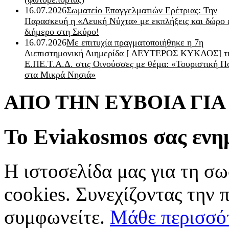
16.07.2026
Σωματείο Επαγγελματιών Ερέτριας: Την
Παρασκευή η «Λευκή Νύχτα» με εκπλήξεις και δώρο 
διήμερο στη Σκύρο!
16.07.2026
Με επιτυχία πραγματοποιήθηκε η 7η
Διεπιστημονική Διημερίδα [ ΔEYΤΕΡΟΣ ΚΥΚΛΟΣ] τ
Ε.ΠΕ.Τ.Α.Δ. στις Οινούσσες με θέμα: «Τουριστική Π
στα Μικρά Νησιά»
ΑΠΟ ΤΗΝ ΕΥΒΟΙΑ ΓΙ
Το Eviakosmos σας ενη
Η ιστοσελίδα μας για τη σω
cookies. Συνεχίζοντας την 
συμφωνείτε.
Μάθε περισσό