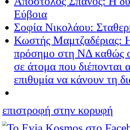
Απόστολος Σπανός: Η δύν
Εύβοια
Σοφία Νικολάου: Σταθερή
Κωστής Μαμτζαδέριας: Η
πρόσημο στη ΝΔ καθώς ο
σε άτομα που διέπονται α
επιθυμία να κάνουν τη δ
επιστροφή στην κορυφή