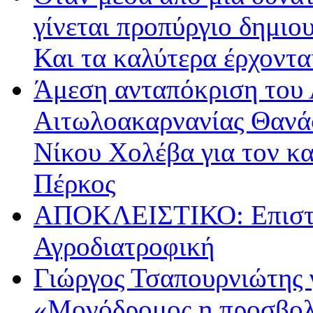
γίνεται προπύργιο δημιου
Και τα καλύτερα έρχοντ
Άμεση ανταπόκριση του 
Αιτωλοακαρνανίας Θανά
Νίκου Χολέβα για τον κ
Πέρκος
ΑΠΟΚΛΕΙΣΤΙΚΟ: Επιστρ
Αγροδιατροφική
Γιώργος Τσαπουρνιώτης 
«Μονόδρομος η προσβολ