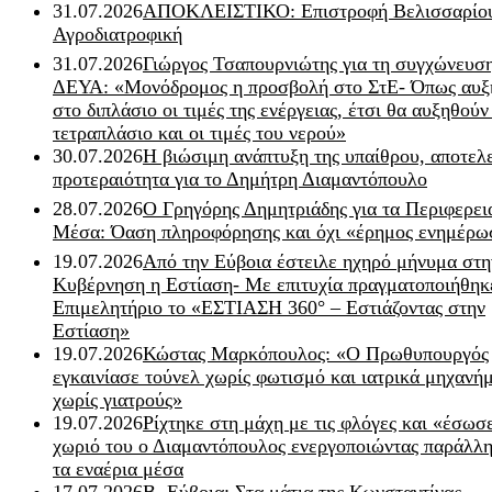
31.07.2026
ΑΠΟΚΛΕΙΣΤΙΚΟ: Επιστροφή Βελισσαρίου
Αγροδιατροφική
31.07.2026
Γιώργος Τσαπουρνιώτης για τη συγχώνευσ
ΔΕΥΑ: «Μονόδρομος η προσβολή στο ΣτΕ- Όπως αυξ
στο διπλάσιο οι τιμές της ενέργειας, έτσι θα αυξηθούν
τετραπλάσιο και οι τιμές του νερού»
30.07.2026
Η βιώσιμη ανάπτυξη της υπαίθρου, αποτελ
προτεραιότητα για το Δημήτρη Διαμαντόπουλο
28.07.2026
Ο Γρηγόρης Δημητριάδης για τα Περιφερει
Μέσα: Όαση πληροφόρησης και όχι «έρημος ενημέρω
19.07.2026
Από την Εύβοια έστειλε ηχηρό μήνυμα στη
Κυβέρνηση η Εστίαση- Με επιτυχία πραγματοποιήθηκ
Επιμελητήριο το «ΕΣΤΙΑΣΗ 360° – Εστιάζοντας στην
Εστίαση»
19.07.2026
Κώστας Μαρκόπουλος: «Ο Πρωθυπουργός
εγκαινίασε τούνελ χωρίς φωτισμό και ιατρικά μηχανή
χωρίς γιατρούς»
19.07.2026
Ρίχτηκε στη μάχη με τις φλόγες και «έσωσ
χωριό του ο Διαμαντόπουλος ενεργοποιώντας παράλλη
τα εναέρια μέσα