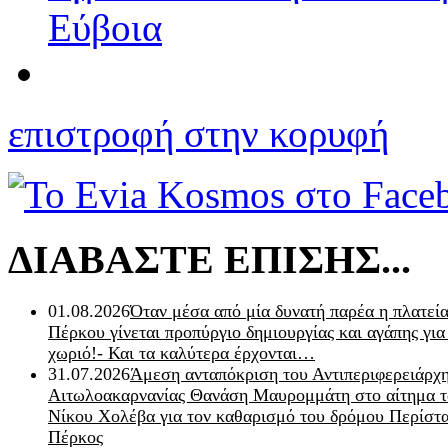
Εύβοια
επιστροφή στην κορυφή
ΔΙΑΒΑΣΤΕ ΕΠΙΣΗΣ...
01.08.2026
Όταν μέσα από μία δυνατή παρέα η πλατεία
Πέρκου γίνεται προπύργιο δημιουργίας και αγάπης για
χωριό!- Και τα καλύτερα έρχονται…
31.07.2026
Άμεση ανταπόκριση του Αντιπεριφερειάρχ
Αιτωλοακαρνανίας Θανάση Μαυρομμάτη στο αίτημα τ
Νίκου Χολέβα για τον καθαρισμό του δρόμου Περίστα
Πέρκος