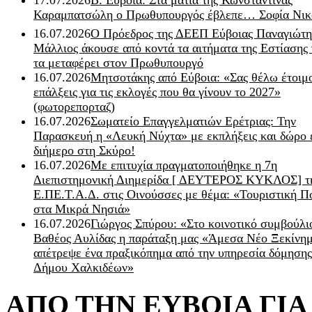
17.07.2026
Β. Εύβοια: Στα μάτια της Κωνσταντίνας
Καραμπατσώλη ο Πρωθυπουργός έβλεπε… Σοφία Νικ
16.07.2026
Ο Πρόεδρος της ΔΕΕΠ Εύβοιας Παναγιώτη
Μάλλιος άκουσε από κοντά τα αιτήματα της Εστίασης 
τα μεταφέρει στον Πρωθυπουργό
16.07.2026
Μητσοτάκης από Εύβοια: «Σας θέλω έτοιμο
επάλξεις για τις εκλογές που θα γίνουν το 2027»
(φωτορεπορταζ)
16.07.2026
Σωματείο Επαγγελματιών Ερέτριας: Την
Παρασκευή η «Λευκή Νύχτα» με εκπλήξεις και δώρο 
διήμερο στη Σκύρο!
16.07.2026
Με επιτυχία πραγματοποιήθηκε η 7η
Διεπιστημονική Διημερίδα [ ΔEYΤΕΡΟΣ ΚΥΚΛΟΣ] τ
Ε.ΠΕ.Τ.Α.Δ. στις Οινούσσες με θέμα: «Τουριστική Π
στα Μικρά Νησιά»
16.07.2026
Γιώργος Σπύρου: «Στο κοινοτικό συμβούλι
Βαθέος Αυλίδας η παράταξη μας «Άμεσα Νέο Ξεκίνη
απέτρεψε ένα πραξικόπημα από την υπηρεσία δόμησης
Δήμου Χαλκιδέων»
ΑΠΟ ΤΗΝ ΕΥΒΟΙΑ ΓΙ