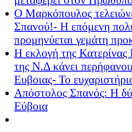
Ο Μαρκόπουλος τελειώνε
Σπανού!- Η επόμενη πολι
προμηνύεται γεμάτη προκ
Η εκλογή της Κατερίνας
της Ν.Δ κάνει περήφανου
Ευβοιας- Το ευχαριστήρ
Απόστολος Σπανός: Η δύν
Εύβοια