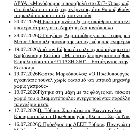
ΔΕΥΑ: «Μονόδρομος η προσβολή στο ΣτΕ- Όπως αυξ
στο διπλάσιο οι τιμές της ενέργειας, έτσι θα αυξηθούν
τετραπλάσιο και οι τιμές του νερού»
30.07.2026
Η βιώσιμη ανάπτυξη της υπαίθρου, αποτελ
προτεραιότητα για το Δημήτρη Διαμαντόπουλο
28.07.2026
Ο Γρηγόρης Δημητριάδης για τα Περιφερει
Μέσα: Όαση πληροφόρησης και όχι «έρημος ενημέρω
19.07.2026
Από την Εύβοια έστειλε ηχηρό μήνυμα στη
Κυβέρνηση η Εστίαση- Με επιτυχία πραγματοποιήθηκ
Επιμελητήριο το «ΕΣΤΙΑΣΗ 360° – Εστιάζοντας στην
Εστίαση»
19.07.2026
Κώστας Μαρκόπουλος: «Ο Πρωθυπουργός
εγκαινίασε τούνελ χωρίς φωτισμό και ιατρικά μηχανή
χωρίς γιατρούς»
19.07.2026
Ρίχτηκε στη μάχη με τις φλόγες και «έσωσ
χωριό του ο Διαμαντόπουλος ενεργοποιώντας παράλλη
τα εναέρια μέσα
17.07.2026
Β. Εύβοια: Στα μάτια της Κωνσταντίνας
Καραμπατσώλη ο Πρωθυπουργός έβλεπε… Σοφία Νικ
16.07.2026
Ο Πρόεδρος της ΔΕΕΠ Εύβοιας Παναγιώτη