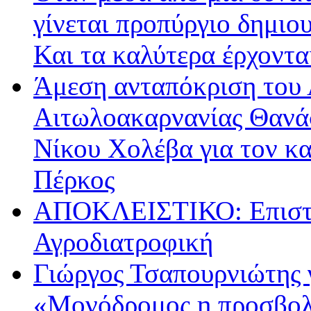
γίνεται προπύργιο δημιου
Και τα καλύτερα έρχοντ
Άμεση ανταπόκριση του 
Αιτωλοακαρνανίας Θανά
Νίκου Χολέβα για τον κ
Πέρκος
ΑΠΟΚΛΕΙΣΤΙΚΟ: Επιστρ
Αγροδιατροφική
Γιώργος Τσαπουρνιώτης 
«Μονόδρομος η προσβολ