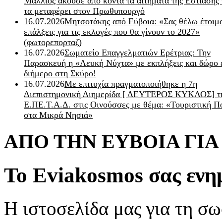
Μάλλιος άκουσε από κοντά τα αιτήματα της Εστίασης 
τα μεταφέρει στον Πρωθυπουργό
16.07.2026
Μητσοτάκης από Εύβοια: «Σας θέλω έτοιμο
επάλξεις για τις εκλογές που θα γίνουν το 2027»
(φωτορεπορταζ)
16.07.2026
Σωματείο Επαγγελματιών Ερέτριας: Την
Παρασκευή η «Λευκή Νύχτα» με εκπλήξεις και δώρο 
διήμερο στη Σκύρο!
16.07.2026
Με επιτυχία πραγματοποιήθηκε η 7η
Διεπιστημονική Διημερίδα [ ΔEYΤΕΡΟΣ ΚΥΚΛΟΣ] τ
Ε.ΠΕ.Τ.Α.Δ. στις Οινούσσες με θέμα: «Τουριστική Π
στα Μικρά Νησιά»
ΑΠΟ ΤΗΝ ΕΥΒΟΙΑ ΓΙ
Το Eviakosmos σας ενη
Η ιστοσελίδα μας για τη σω