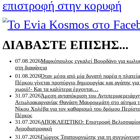
επιστροφή στην κορυφή
ΔΙΑΒΑΣΤΕ ΕΠΙΣΗΣ...
07.08.2026
Μαρκόπουλος εγκαλεί Βουρδάνο για κωλυσ
στη διαφάνεια
01.08.2026
Όταν μέσα από μία δυνατή παρέα η πλατεία
Πέρκου γίνεται προπύργιο δημιουργίας και αγάπης για
χωριό!- Και τα καλύτερα έρχονται…
31.07.2026
Άμεση ανταπόκριση του Αντιπεριφερειάρχ
Αιτωλοακαρνανίας Θανάση Μαυρομμάτη στο αίτημα τ
Νίκου Χολέβα για τον καθαρισμό του δρόμου Περίστα
Πέρκος
31.07.2026
ΑΠΟΚΛΕΙΣΤΙΚΟ: Επιστροφή Βελισσαρίου
Αγροδιατροφική
31.07.2026
Γιώργος Τσαπουρνιώτης για τη συγχώνευσ