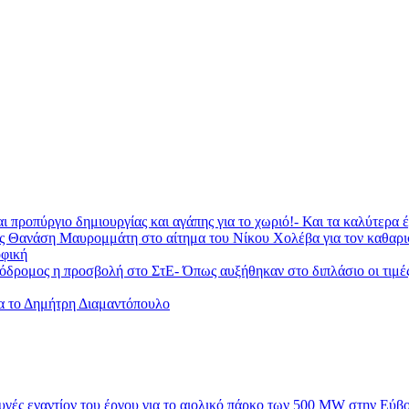
ι προπύργιο δημιουργίας και αγάπης για το χωριό!- Και τα καλύτερα
ας Θανάση Μαυρομμάτη στο αίτημα του Νίκου Χολέβα για τον καθαρ
φική
ομος η προσβολή στο ΣτΕ- Όπως αυξήθηκαν στο διπλάσιο οι τιμές τη
ια το Δημήτρη Διαμαντόπουλο
υγές εναντίον του έργου για το αιολικό πάρκο των 500 MW στην Εύβ