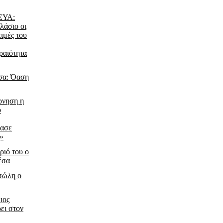
ΔΕΥΑ:
λάσιο οι
τιμές του
ραιότητα
σα: Όαση
ρνηση η
ο
ίασε
ς»
ριό του ο
έσα
τσώλη ο
ιος
ει στον