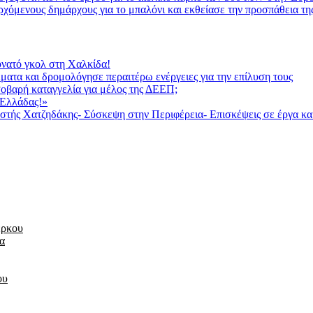
χόμενους δημάρχους για το μπαλόνι και εκθείασε την προσπάθεια τη
υνατό γκολ στη Χαλκίδα!
ατα και δρομολόγησε περαιτέρω ενέργειες για την επίλυση τους
σοβαρή καταγγελία για μέλος της ΔΕΕΠ;
ς Ελλάδας!»
στής Χατζηδάκης- Σύσκεψη στην Περιφέρεια- Επισκέψεις σε έργα και
έρκου
τα
ου