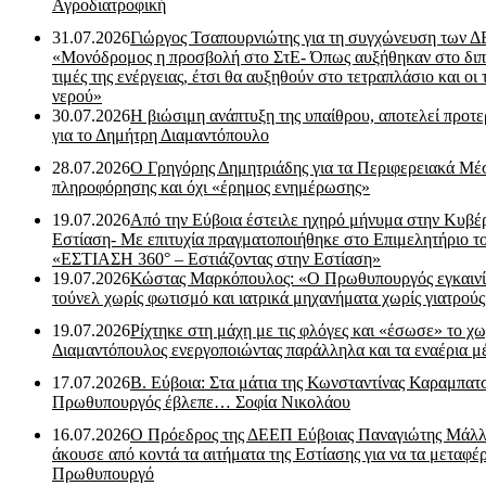
Αγροδιατροφική
31.07.2026
Γιώργος Τσαπουρνιώτης για τη συγχώνευση των 
«Μονόδρομος η προσβολή στο ΣτΕ- Όπως αυξήθηκαν στο διπ
τιμές της ενέργειας, έτσι θα αυξηθούν στο τετραπλάσιο και οι 
νερού»
30.07.2026
Η βιώσιμη ανάπτυξη της υπαίθρου, αποτελεί προτε
για το Δημήτρη Διαμαντόπουλο
28.07.2026
Ο Γρηγόρης Δημητριάδης για τα Περιφερειακά Μέ
πληροφόρησης και όχι «έρημος ενημέρωσης»
19.07.2026
Από την Εύβοια έστειλε ηχηρό μήνυμα στην Κυβέ
Εστίαση- Με επιτυχία πραγματοποιήθηκε στο Επιμελητήριο τ
«ΕΣΤΙΑΣΗ 360° – Εστιάζοντας στην Εστίαση»
19.07.2026
Κώστας Μαρκόπουλος: «Ο Πρωθυπουργός εγκαιν
τούνελ χωρίς φωτισμό και ιατρικά μηχανήματα χωρίς γιατρού
19.07.2026
Ρίχτηκε στη μάχη με τις φλόγες και «έσωσε» το χω
Διαμαντόπουλος ενεργοποιώντας παράλληλα και τα εναέρια μ
17.07.2026
Β. Εύβοια: Στα μάτια της Κωνσταντίνας Καραμπα
Πρωθυπουργός έβλεπε… Σοφία Νικολάου
16.07.2026
Ο Πρόεδρος της ΔΕΕΠ Εύβοιας Παναγιώτης Μάλλ
άκουσε από κοντά τα αιτήματα της Εστίασης για να τα μεταφέρ
Πρωθυπουργό