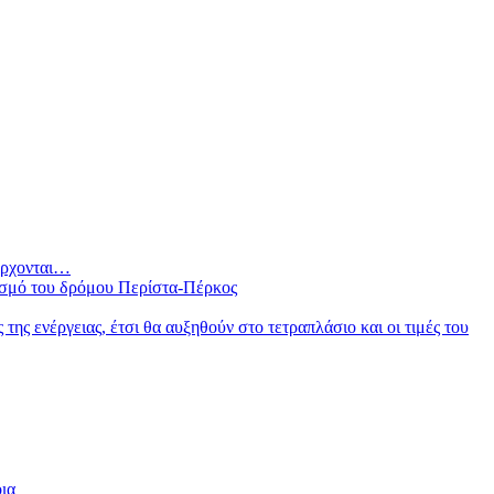
 έρχονται…
ισμό του δρόμου Περίστα-Πέρκος
ς ενέργειας, έτσι θα αυξηθούν στο τετραπλάσιο και οι τιμές του
οια