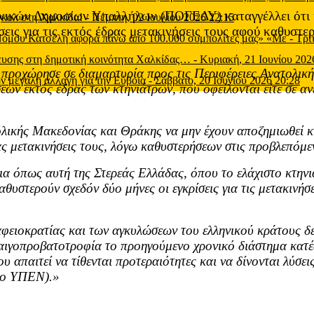
νικών Δημοσίων Υπαλλήλων (ΠΟΓΕΔΥ) καταγγέλλει ότι κ
 γκολ στη Χαλκίδα!
-
Πέμπτη, 02 Ιουλίου 2026 22:15
εις για τις εκτός έδρας μετακινήσεις τους αφού καθυστε
 Νόμου Κατσέλη αφορά πάνω από 100.000 συμπολίτες μας» «Με
-
Τρί
μευσης στη δημοτική κοινότητα Χαλκίδας…
-
Κυριακή, 21 Ιουνίου 202
οχώρησε σε διαμαρτυρία προς τις Περιφέρειες Ανατολική
ν μεγάλη αλλαγή για την Εύβοια
-
Σάββατο, 20 Ιουνίου 2026 20:28
ων εκτός έδρας των κτηνιάτρων, που οφείλονται είτε σε ανε
ολικής Μακεδονίας και Θράκης να μην έχουν αποζημιωθεί 
ας μετακινήσεις τους, λόγω καθυστερήσεων στις προβλεπόμεν
ια όπως αυτή της Στερεάς Ελλάδας, όπου το ελάχιστο κτην
αθυστερούν σχεδόν δύο μήνες οι εγκρίσεις για τις μετακινή
.
φειοκρατίας και των αγκυλώσεων του ελληνικού κράτους δεν
 αιγοπροβατοτροφία το προηγούμενο χρονικό διάστημα κατέδ
που απαιτεί να τίθενται προτεραιότητες και να δίνονται λύσ
το ΥΠΕΝ).»