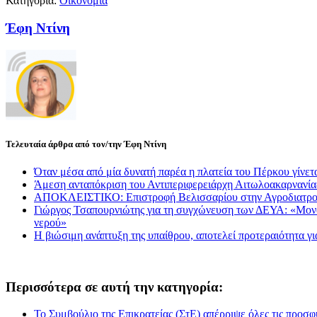
Κατηγορία:
Οικονομία
Έφη Ντίνη
Τελευταία άρθρα από τον/την Έφη Ντίνη
Όταν μέσα από μία δυνατή παρέα η πλατεία του Πέρκου γίνετα
Άμεση ανταπόκριση του Αντιπεριφερειάρχη Αιτωλοακαρνανί
ΑΠΟΚΛΕΙΣΤΙΚΟ: Επιστροφή Βελισσαρίου στην Αγροδιατρο
Γιώργος Τσαπουρνιώτης για τη συγχώνευση των ΔΕΥΑ: «Μονόδρ
νερού»
Η βιώσιμη ανάπτυξη της υπαίθρου, αποτελεί προτεραιότητα γ
Περισσότερα σε αυτή την κατηγορία:
Το Συμβούλιο της Επικρατείας (ΣτΕ) απέρριψε όλες τις προσφ