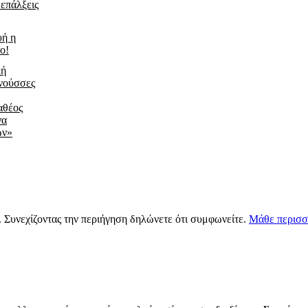
 επάλξεις
υή η
ο!
κή
νούσσες
αθέος
να
ων»
s. Συνεχίζοντας την περιήγηση δηλώνετε ότι συμφωνείτε.
Μάθε περισσ