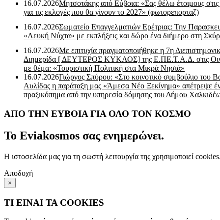
16.07.2026
Μητσοτάκης από Εύβοια: «Σας θέλω έτοιμους στις
για τις εκλογές που θα γίνουν το 2027» (φωτορεπορταζ)
16.07.2026
Σωματείο Επαγγελματιών Ερέτριας: Την Παρασκε
«Λευκή Νύχτα» με εκπλήξεις και δώρο ένα διήμερο στη Σκύρ
16.07.2026
Με επιτυχία πραγματοποιήθηκε η 7η Διεπιστημονι
Διημερίδα [ ΔEYΤΕΡΟΣ ΚΥΚΛΟΣ] της Ε.ΠΕ.Τ.Α.Δ. στις Οι
με θέμα: «Τουριστική Πολιτική στα Μικρά Νησιά»
16.07.2026
Γιώργος Σπύρου: «Στο κοινοτικό συμβούλιο του Β
Αυλίδας η παράταξη μας «Άμεσα Νέο Ξεκίνημα» απέτρεψε έ
πραξικόπημα από την υπηρεσία δόμησης του Δήμου Χαλκιδέ
ΑΠΟ ΤΗΝ ΕΥΒΟΙΑ ΓΙΑ ΟΛΟ ΤΟΝ ΚΟΣΜΟ
Το Eviakosmos σας ενημερώνει.
Η ιστοσελίδα μας για τη σωστή λειτουργία της χρησιμοποιεί cookie
Αποδοχή
×
ΤΙ ΕΙΝΑΙ ΤΑ COOKIES