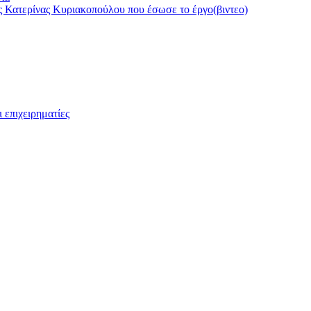
ς Κατερίνας Κυριακοπούλου που έσωσε το έργο(βιντεο)
 επιχειρηματίες