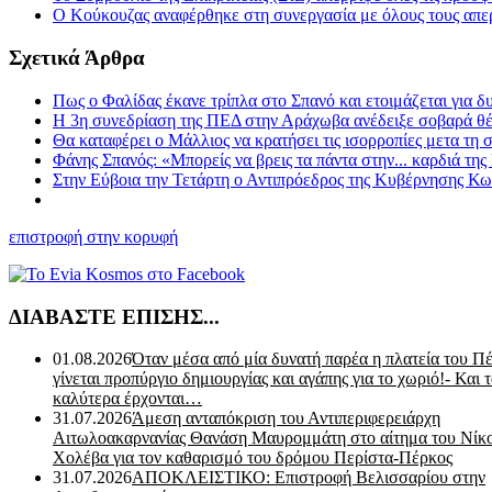
Ο Κούκουζας αναφέρθηκε στη συνεργασία με όλους τους απερ
Σχετικά Άρθρα
Πως ο Φαλίδας έκανε τρίπλα στο Σπανό και ετοιμάζεται για δ
Η 3η συνεδρίαση της ΠΕΔ στην Αράχωβα ανέδειξε σοβαρά θέμ
Θα καταφέρει ο Μάλλιος να κρατήσει τις ισορροπίες μετα τη 
Φάνης Σπανός: «Μπορείς να βρεις τα πάντα στην... καρδιά τη
Στην Εύβοια την Τετάρτη ο Αντιπρόεδρος της Κυβέρνησης Κω
επιστροφή στην κορυφή
ΔΙΑΒΑΣΤΕ ΕΠΙΣΗΣ...
01.08.2026
Όταν μέσα από μία δυνατή παρέα η πλατεία του Π
γίνεται προπύργιο δημιουργίας και αγάπης για το χωριό!- Και 
καλύτερα έρχονται…
31.07.2026
Άμεση ανταπόκριση του Αντιπεριφερειάρχη
Αιτωλοακαρνανίας Θανάση Μαυρομμάτη στο αίτημα του Νίκ
Χολέβα για τον καθαρισμό του δρόμου Περίστα-Πέρκος
31.07.2026
ΑΠΟΚΛΕΙΣΤΙΚΟ: Επιστροφή Βελισσαρίου στην