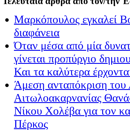
Τελευταία άρθρα από τον/την 
Μαρκόπουλος εγκαλεί Βο
διαφάνεια
Όταν μέσα από μία δυνατ
γίνεται προπύργιο δημιου
Και τα καλύτερα έρχοντ
Άμεση ανταπόκριση του 
Αιτωλοακαρνανίας Θανά
Νίκου Χολέβα για τον κ
Πέρκος