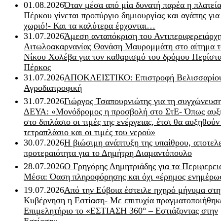
01.08.2026
Όταν μέσα από μία δυνατή παρέα η πλατεία
Πέρκου γίνεται προπύργιο δημιουργίας και αγάπης για
χωριό!- Και τα καλύτερα έρχονται…
31.07.2026
Άμεση ανταπόκριση του Αντιπεριφερειάρχ
Αιτωλοακαρνανίας Θανάση Μαυρομμάτη στο αίτημα τ
Νίκου Χολέβα για τον καθαρισμό του δρόμου Περίστα
Πέρκος
31.07.2026
ΑΠΟΚΛΕΙΣΤΙΚΟ: Επιστροφή Βελισσαρίου
Αγροδιατροφική
31.07.2026
Γιώργος Τσαπουρνιώτης για τη συγχώνευσ
ΔΕΥΑ: «Μονόδρομος η προσβολή στο ΣτΕ- Όπως αυξ
στο διπλάσιο οι τιμές της ενέργειας, έτσι θα αυξηθούν
τετραπλάσιο και οι τιμές του νερού»
30.07.2026
Η βιώσιμη ανάπτυξη της υπαίθρου, αποτελ
προτεραιότητα για το Δημήτρη Διαμαντόπουλο
28.07.2026
Ο Γρηγόρης Δημητριάδης για τα Περιφερει
Μέσα: Όαση πληροφόρησης και όχι «έρημος ενημέρω
19.07.2026
Από την Εύβοια έστειλε ηχηρό μήνυμα στη
Κυβέρνηση η Εστίαση- Με επιτυχία πραγματοποιήθηκ
Επιμελητήριο το «ΕΣΤΙΑΣΗ 360° – Εστιάζοντας στην
Εστίαση»