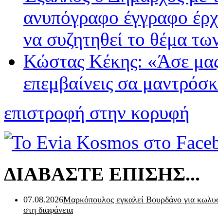
ανυπόγραφο έγγραφο έρχ
να συζητηθεί το θέμα τ
Κώστας Κέκης: «Άσε μα
επεμβαίνεις σα μαντρόσ
επιστροφή στην κορυφή
ΔΙΑΒΑΣΤΕ ΕΠΙΣΗΣ...
07.08.2026
Μαρκόπουλος εγκαλεί Βουρδάνο για κωλυσ
στη διαφάνεια