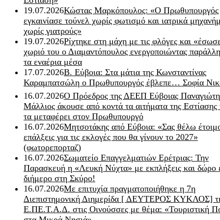
19.07.2026
Κώστας Μαρκόπουλος: «Ο Πρωθυπουργός
εγκαινίασε τούνελ χωρίς φωτισμό και ιατρικά μηχανή
χωρίς γιατρούς»
19.07.2026
Ρίχτηκε στη μάχη με τις φλόγες και «έσωσ
χωριό του ο Διαμαντόπουλος ενεργοποιώντας παράλλη
τα εναέρια μέσα
17.07.2026
Β. Εύβοια: Στα μάτια της Κωνσταντίνας
Καραμπατσώλη ο Πρωθυπουργός έβλεπε… Σοφία Νικ
16.07.2026
Ο Πρόεδρος της ΔΕΕΠ Εύβοιας Παναγιώτη
Μάλλιος άκουσε από κοντά τα αιτήματα της Εστίασης 
τα μεταφέρει στον Πρωθυπουργό
16.07.2026
Μητσοτάκης από Εύβοια: «Σας θέλω έτοιμο
επάλξεις για τις εκλογές που θα γίνουν το 2027»
(φωτορεπορταζ)
16.07.2026
Σωματείο Επαγγελματιών Ερέτριας: Την
Παρασκευή η «Λευκή Νύχτα» με εκπλήξεις και δώρο 
διήμερο στη Σκύρο!
16.07.2026
Με επιτυχία πραγματοποιήθηκε η 7η
Διεπιστημονική Διημερίδα [ ΔEYΤΕΡΟΣ ΚΥΚΛΟΣ] τ
Ε.ΠΕ.Τ.Α.Δ. στις Οινούσσες με θέμα: «Τουριστική Π
στα Μικρά Νησιά»