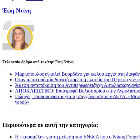
Έφη Ντίνη
Τελευταία άρθρα από τον/την Έφη Ντίνη
Μαρκόπουλος εγκαλεί Βουρδάνο για κωλυσιεργία στη διαφάν
Όταν μέσα από μία δυνατή παρέα η πλατεία του Πέρκου γίνετα
Άμεση ανταπόκριση του Αντιπεριφερειάρχη Αιτωλοακαρνανί
ΑΠΟΚΛΕΙΣΤΙΚΟ: Επιστροφή Βελισσαρίου στην Αγροδιατρο
Γιώργος Τσαπουρνιώτης για τη συγχώνευση των ΔΕΥΑ: «Μονόδρ
νερού»
Περισσότερα σε αυτή την κατηγορία:
Η «καραμέλα» για τη μείωση του ΕΝΦΙΑ που ο Νίκος Γουρνής