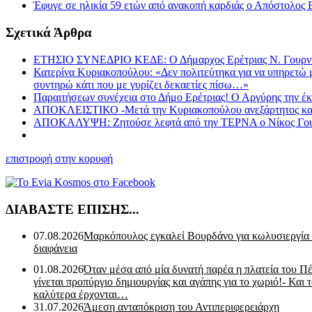
Έφυγε σε ηλικία 59 ετών από ανακοπή καρδιάς ο Απόστολος
Σχετικά Άρθρα
ΕΤΗΣΙΟ ΣΥΝΕΔΡΙΟ ΚΕΔΕ: Ο Δήμαρχος Ερέτριας Ν. Γουρνής β
Κατερίνα Κυριακοπούλου: «Δεν πολιτεύτηκα για να υπηρετώ μι
συντηρώ κάτι που με γυρίζει δεκαετίες πίσω…»
Παραιτήσεων συνέχεια στο Δήμο Ερέτριας! Ο Αργύρης την έκ
ΑΠΟΚΛΕΙΣΤΙΚΟ -Μετά την Κυριακοπούλου ανεξάρτητος και ο 
ΑΠΟΚΑΛΥΨΗ: Ζητούσε λεφτά από την ΤΕΡΝΑ ο Νίκος Γουρνής
επιστροφή στην κορυφή
ΔΙΑΒΑΣΤΕ ΕΠΙΣΗΣ...
07.08.2026
Μαρκόπουλος εγκαλεί Βουρδάνο για κωλυσιεργία
διαφάνεια
01.08.2026
Όταν μέσα από μία δυνατή παρέα η πλατεία του Π
γίνεται προπύργιο δημιουργίας και αγάπης για το χωριό!- Και 
καλύτερα έρχονται…
31.07.2026
Άμεση ανταπόκριση του Αντιπεριφερειάρχη