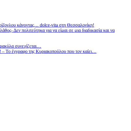
ζογλου κάνοντας… dolce-vita στη Θεσσαλονίκη!
θος- Δεν πολιτεύτηκα για να είμαι σε μια διαδικασία και να
τρακύλα συνεχίζεται…
– Το έγγραφο της Κυριακοπούλου που τον καίει…