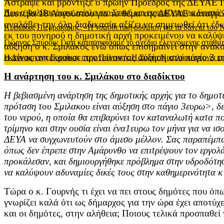
Άστραψε και βρόντηξε ο πρώην Πρόεδρος της ΔΕΥΑΕ Πέ
Δευτέρα 18 Αυγούστου για το θέμα της ΔΕΥΑΕ καταγγέλλ
Πως ο Φαλίδας έκανε τρίπλα στο Σπανό και ετοιμάζεται για δυνατό
αναλάβει την όλη διαδικασία αξίζει να σημειωθεί ότι έ
Κυριάκος Πιερρακάκης: «Η νομοθετική ρύθμιση για τα δάνεια του
εκ του πονηρού η δημοτική αρχή προκειμένου να καλύψε
Γιώργος Σπύρου: Γιατί καταψηφίσαμε το σχέδιο ελεγχόμενης στάθ
αύξηση ο κ. Σμιλάκος ενώ όπως επισημαίνει στην ανακο
εκείνος αντέκρουσε προτείνοντας αύξηση στο πάγιο 3 ε
Η Δύναμη της Γυναίκας στην Πολιτική: Η Σοφία Νικολάου φέρνει τη
Η ανάρτηση του κ. Σμιλάκου στο διαδίκτυο
Η βεβιασμένη ανάρτηση της δημοτικής αρχής για το δημοτ
πρόταση του Σμιλακου είναι αύξηση στο πάγιο 3ευρω>, δεν
του νερού, η οποία θα επιβαρύνει τον καταναλωτή κατα πολ
τρίμηνο και στην ουσία είναι ένα1ευρω τον μήνα για να ισ
ΔΕΥΑ να συγχωνευτούν στο άμεσο μέλλον. Σας παραπέμπω
όπως δεν έπρεπε στην Αμάρυνθο να επιτρέψουν τον εργολάβ
προκάλεσαν, και δημιουργήθηκε πρόβλημα στην υδροδότηση
να καλύψουν αδυναμίες δικές τους στην καθημερινότητα κ
Τώρα ο κ. Γουρνής τι έχει να πει στους δημότες που όπ
γνωρίζει καλά ότι ως δήμαρχος για την ώρα έχει αποτύ
και οι δημότες, στην αλήθεια; Ποιους τελικά προσπαθ