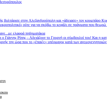
 Βεσυρόπουλος
ολτάρισε στην Αλεξανδρούπολη και «άδειασε» τον κουμπάρο Κυρί
κροπολιτικές ούτε για να σκύβω το κεφάλι σε πράγματα που θεωρώ λά
ανε...με ελαφρά πηδηματάκια
Γιάννης Ρίπης – Αδειάζουν το Γουρνή οι σύμβουλοί του! Και η κα
 την ώρα που το «έπαιζε» υπέρμαχος κατά των ανεμογεννητριών! 
 στη
έρκου
τα