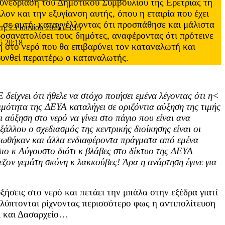
νεδρίαση του Δημοτικού Συμβουλίου της Ερέτριας τη
ν και την εξυγίανση αυτής, όπου η εταιρία που έχει
ς σε αυτή, καταγγέλλοντας ότι προσπάθησε και μάλιστα
τη, 23 Ιουνίου 2026 23:15
ροσανατολίσει τους δημότες, αναφέροντας ότι πρότεινε
6 20:18
η στο νερό που θα επιβαρύνει τον καταναλωτή και
αρυνθεί περαιτέρω ο καταναλωτής.
είχνει ότι ήθελε να στόχο ποιήσει εμένα λέγοντας ότι η<
μότητα της ΔΕΥΑ καταλήγει σε οριζόντια αύξηση της τιμής
 αύξηση στο νερό να γίνει στο πάγιο που είναι ανα
ξάλλου ο σχεδιασμός της κεντρικής διοίκησης είναι οι
πωθήκαν και άλλα ενδιαφέροντα πράγματα από εμένα
ιο κ Αύγουστο διότι κ βλάβες στο δίκτυο της ΔΕΥΑ
ζον γεμάτη σκόνη κ λακκούβες! Άρα η ανάρτηση έγινε για
ξήσεις στο νερό και πετάει την μπάλα στην εξέδρα γιατί
αλύπτονται ρίχνοντας περισσότερο φως η αντιπολίτευση
ΣΑ και Δασαρχείο…