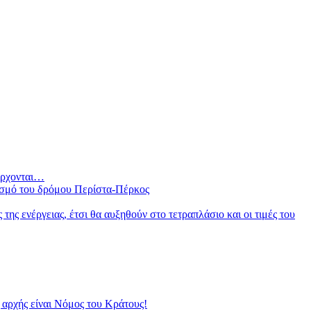
 έρχονται…
ισμό του δρόμου Περίστα-Πέρκος
ς ενέργειας, έτσι θα αυξηθούν στο τετραπλάσιο και οι τιμές του
αρχής είναι Νόμος του Κράτους!