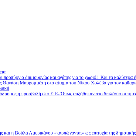
εια
ι προπύργιο δημιουργίας και αγάπης για το χωριό!- Και τα καλύτερα
ας Θανάση Μαυρομμάτη στο αίτημα του Νίκου Χολέβα για τον καθαρ
φική
ομος η προσβολή στο ΣτΕ- Όπως αυξήθηκαν στο διπλάσιο οι τιμές τη
 και η Βούλα Αμερικάνου «καρπώνονται» ως επιτυχία της δημοτικής 