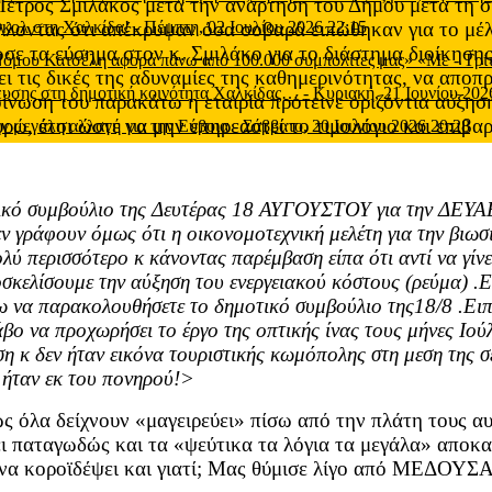
τρος Σμιλάκος μετά την ανάρτηση του Δήμου μετα τη συ
οντας ότι απέκρυψαν όσα σοβαρά ειπώθηκαν για το μέλλο
 γκολ στη Χαλκίδα!
-
Πέμπτη, 02 Ιουλίου 2026 22:15
δωσε τα εύσημα στον κ. Σμιλάκο για το διάστημα διοίκηση
 Νόμου Κατσέλη αφορά πάνω από 100.000 συμπολίτες μας» «Με
-
Τρί
ι τις δικές της αδυναμίες της καθημερινότητας, να αποπ
μευσης στη δημοτική κοινότητα Χαλκίδας…
-
Κυριακή, 21 Ιουνίου 202
ίνωση του παρακάτω η εταιρία πρότεινε οριζόντια αύξησ
υρώ, έτσι ώστε να μην επηρεαστεί το τιμολόγιο και επιβ
ν μεγάλη αλλαγή για την Εύβοια
-
Σάββατο, 20 Ιουνίου 2026 20:28
ικό συμβούλιο της Δευτέρας 18 ΑΥΓΟΥΣΤΟΥ για την ΔΕΥΑΕ δ
 γράφουν όμως ότι η οικονομοτεχνική μελέτη για την βιωσι
ύ περισσότερο κ κάνοντας παρέμβαση είπα ότι αντί να γίνει
οσκελίσουμε την αύξηση του ενεργειακού κόστους (ρεύμα) .Ε
 να παρακολουθήσετε το δημοτικό συμβούλιο της18/8 .Ει
ο να προχωρήσει το έργο της οπτικής ίνας τους μήνες Ιούλ
 κ δεν ήταν εικόνα τουριστικής κωμόπολης στη μεση της σε
 ήταν εκ του πονηρού!>
ως όλα δείχνουν «μαγειρεύει» πίσω από την πλάτη τους αυ
χει παταγωδώς και τα «ψεύτικα τα λόγια τα μεγάλα» αποκ
εί να κοροϊδέψει και γιατί; Μας θύμισε λίγο από ΜΕΔΟΥ