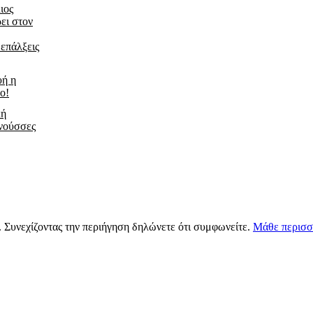
ιος
ει στον
 επάλξεις
υή η
ο!
κή
νούσσες
s. Συνεχίζοντας την περιήγηση δηλώνετε ότι συμφωνείτε.
Μάθε περισσ