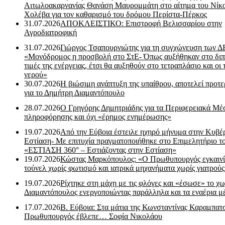
Αιτωλοακαρνανίας Θανάση Μαυρομμάτη στο αίτημα του Νίκ
Χολέβα για τον καθαρισμό του δρόμου Περίστα-Πέρκος
31.07.2026
ΑΠΟΚΛΕΙΣΤΙΚΟ: Επιστροφή Βελισσαρίου στην
Αγροδιατροφική
31.07.2026
Γιώργος Τσαπουρνιώτης για τη συγχώνευση των 
«Μονόδρομος η προσβολή στο ΣτΕ- Όπως αυξήθηκαν στο διπ
τιμές της ενέργειας, έτσι θα αυξηθούν στο τετραπλάσιο και οι 
νερού»
30.07.2026
Η βιώσιμη ανάπτυξη της υπαίθρου, αποτελεί προτε
για το Δημήτρη Διαμαντόπουλο
28.07.2026
Ο Γρηγόρης Δημητριάδης για τα Περιφερειακά Μέ
πληροφόρησης και όχι «έρημος ενημέρωσης»
19.07.2026
Από την Εύβοια έστειλε ηχηρό μήνυμα στην Κυβέ
Εστίαση- Με επιτυχία πραγματοποιήθηκε στο Επιμελητήριο τ
«ΕΣΤΙΑΣΗ 360° – Εστιάζοντας στην Εστίαση»
19.07.2026
Κώστας Μαρκόπουλος: «Ο Πρωθυπουργός εγκαιν
τούνελ χωρίς φωτισμό και ιατρικά μηχανήματα χωρίς γιατρού
19.07.2026
Ρίχτηκε στη μάχη με τις φλόγες και «έσωσε» το χω
Διαμαντόπουλος ενεργοποιώντας παράλληλα και τα εναέρια μ
17.07.2026
Β. Εύβοια: Στα μάτια της Κωνσταντίνας Καραμπα
Πρωθυπουργός έβλεπε… Σοφία Νικολάου