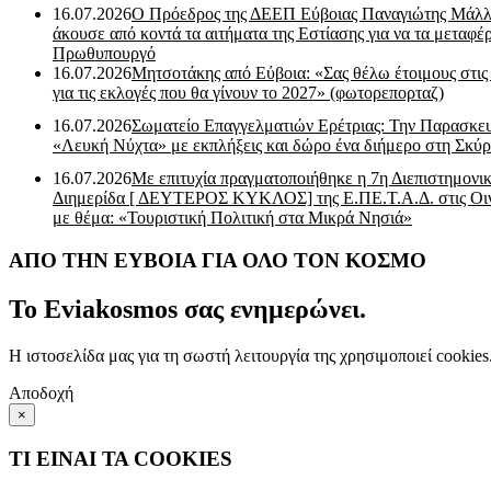
16.07.2026
Ο Πρόεδρος της ΔΕΕΠ Εύβοιας Παναγιώτης Μάλλ
άκουσε από κοντά τα αιτήματα της Εστίασης για να τα μεταφέρ
Πρωθυπουργό
16.07.2026
Μητσοτάκης από Εύβοια: «Σας θέλω έτοιμους στις
για τις εκλογές που θα γίνουν το 2027» (φωτορεπορταζ)
16.07.2026
Σωματείο Επαγγελματιών Ερέτριας: Την Παρασκε
«Λευκή Νύχτα» με εκπλήξεις και δώρο ένα διήμερο στη Σκύρ
16.07.2026
Με επιτυχία πραγματοποιήθηκε η 7η Διεπιστημονι
Διημερίδα [ ΔEYΤΕΡΟΣ ΚΥΚΛΟΣ] της Ε.ΠΕ.Τ.Α.Δ. στις Οι
με θέμα: «Τουριστική Πολιτική στα Μικρά Νησιά»
ΑΠΟ ΤΗΝ ΕΥΒΟΙΑ ΓΙΑ ΟΛΟ ΤΟΝ ΚΟΣΜΟ
Το Eviakosmos σας ενημερώνει.
Η ιστοσελίδα μας για τη σωστή λειτουργία της χρησιμοποιεί cookie
Αποδοχή
×
ΤΙ ΕΙΝΑΙ ΤΑ COOKIES