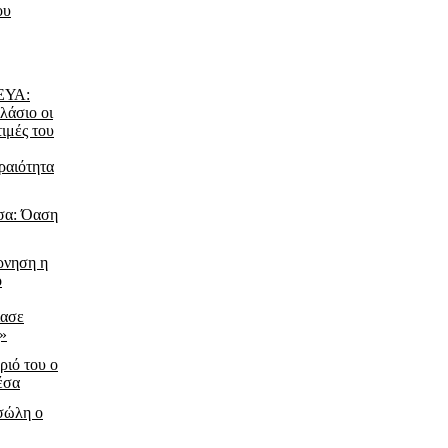
ου
ΔΕΥΑ:
λάσιο οι
τιμές του
ραιότητα
σα: Όαση
ρνηση η
ο
ίασε
ς»
ριό του ο
έσα
τσώλη ο