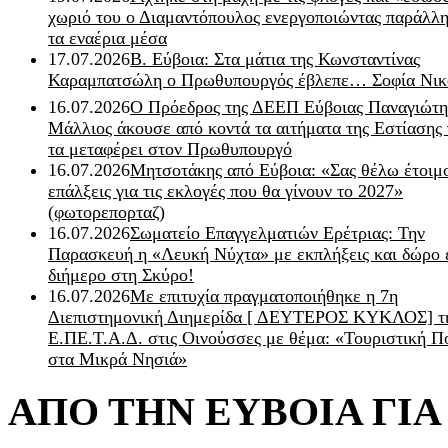
χωριό του ο Διαμαντόπουλος ενεργοποιώντας παράλλη
τα εναέρια μέσα
17.07.2026
Β. Εύβοια: Στα μάτια της Κωνσταντίνας
Καραμπατσώλη ο Πρωθυπουργός έβλεπε… Σοφία Νικ
16.07.2026
Ο Πρόεδρος της ΔΕΕΠ Εύβοιας Παναγιώτη
Μάλλιος άκουσε από κοντά τα αιτήματα της Εστίασης 
τα μεταφέρει στον Πρωθυπουργό
16.07.2026
Μητσοτάκης από Εύβοια: «Σας θέλω έτοιμο
επάλξεις για τις εκλογές που θα γίνουν το 2027»
(φωτορεπορταζ)
16.07.2026
Σωματείο Επαγγελματιών Ερέτριας: Την
Παρασκευή η «Λευκή Νύχτα» με εκπλήξεις και δώρο 
διήμερο στη Σκύρο!
16.07.2026
Με επιτυχία πραγματοποιήθηκε η 7η
Διεπιστημονική Διημερίδα [ ΔEYΤΕΡΟΣ ΚΥΚΛΟΣ] τ
Ε.ΠΕ.Τ.Α.Δ. στις Οινούσσες με θέμα: «Τουριστική Π
στα Μικρά Νησιά»
ΑΠΟ ΤΗΝ ΕΥΒΟΙΑ ΓΙ