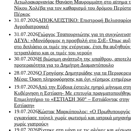
Αιτωλοακαρνανίας Θανάση Μαυρομμάτη στο αίτημα τ
Νίκου Χολέβα για τον καθαρισμό του δρόμου Περίστα
Πέρκος
31.07.2026
ΑΠΟΚΛΕΙΣΤΙΚΟ: Επιστροφή Βελισσαρίου
Αγροδιατροφική
31.07.2026
Γιώργος Τσαπουρνιώτης για τη συγχώνευσ
ΔΕΥΑ: «Μονόδρομος η προσβολή στο ΣτΕ- Όπως αυξ
στο διπλάσιο οι τιμές της ενέργειας, έτσι θα αυξηθούν
τετραπλάσιο και οι τιμές του νερού»
30.07.2026
Η βιώσιμη ανάπτυξη της υπαίθρου, αποτελ
προτεραιότητα για το Δημήτρη Διαμαντόπουλο
28.07.2026
Ο Γρηγόρης Δημητριάδης για τα Περιφερει
Μέσα: Όαση πληροφόρησης και όχι «έρημος ενημέρω
19.07.2026
Από την Εύβοια έστειλε ηχηρό μήνυμα στη
Κυβέρνηση η Εστίαση- Με επιτυχία πραγματοποιήθηκ
Επιμελητήριο το «ΕΣΤΙΑΣΗ 360° – Εστιάζοντας στην
Εστίαση»
19.07.2026
Κώστας Μαρκόπουλος: «Ο Πρωθυπουργός
εγκαινίασε τούνελ χωρίς φωτισμό και ιατρικά μηχανή
χωρίς γιατρούς»
19.07.2026
Ρίχτηκε στη μάχη με τις φλόγες και «έσωσ