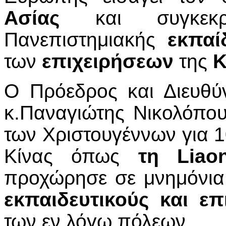
Ασίας
και συγκεκρ
Πανεπιστημιακής
εκπαί
των
επιχειρήσεων
της
Κ
Ο Πρόεδρος και Διευθύ
κ.Παναγιώτης Νικολόπουλ
των Χριστουγέννων για 1
Κίνας όπως
τη
Liao
προχώρησε σε μνημόνια
εκπαιδευτικούς και ε
των εν λόγω πόλεων.