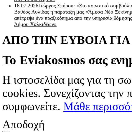
16.07.2026
Γιώργος Σπύρου: «Στο κοινοτικό συμβούλι
Βαθέος Αυλίδας η παράταξη μας «Άμεσα Νέο Ξεκίνη
απέτρεψε ένα πραξικόπημα από την υπηρεσία δόμησης
Δήμου Χαλκιδέων»
ΑΠΟ ΤΗΝ ΕΥΒΟΙΑ ΓΙ
Το Eviakosmos σας ενη
Η ιστοσελίδα μας για τη σω
cookies. Συνεχίζοντας την 
συμφωνείτε.
Μάθε περισσό
Αποδοχή