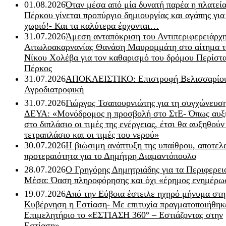
01.08.2026
Όταν μέσα από μία δυνατή παρέα η πλατεία
Πέρκου γίνεται προπύργιο δημιουργίας και αγάπης για
χωριό!- Και τα καλύτερα έρχονται…
31.07.2026
Άμεση ανταπόκριση του Αντιπεριφερειάρχ
Αιτωλοακαρνανίας Θανάση Μαυρομμάτη στο αίτημα τ
Νίκου Χολέβα για τον καθαρισμό του δρόμου Περίστα
Πέρκος
31.07.2026
ΑΠΟΚΛΕΙΣΤΙΚΟ: Επιστροφή Βελισσαρίου
Αγροδιατροφική
31.07.2026
Γιώργος Τσαπουρνιώτης για τη συγχώνευσ
ΔΕΥΑ: «Μονόδρομος η προσβολή στο ΣτΕ- Όπως αυξ
στο διπλάσιο οι τιμές της ενέργειας, έτσι θα αυξηθούν
τετραπλάσιο και οι τιμές του νερού»
30.07.2026
Η βιώσιμη ανάπτυξη της υπαίθρου, αποτελ
προτεραιότητα για το Δημήτρη Διαμαντόπουλο
28.07.2026
Ο Γρηγόρης Δημητριάδης για τα Περιφερει
Μέσα: Όαση πληροφόρησης και όχι «έρημος ενημέρω
19.07.2026
Από την Εύβοια έστειλε ηχηρό μήνυμα στη
Κυβέρνηση η Εστίαση- Με επιτυχία πραγματοποιήθηκ
Επιμελητήριο το «ΕΣΤΙΑΣΗ 360° – Εστιάζοντας στην
Εστίαση»