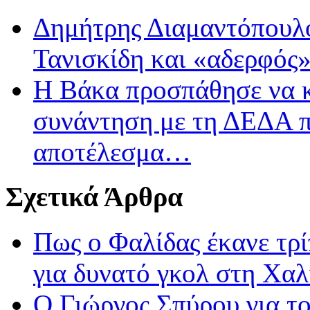
Δημήτρης Διαμαντόπουλο
Τανισκίδη και «αδερφός
Η Βάκα προσπάθησε να κε
συνάντηση με τη ΔΕΔΑ πε
αποτέλεσμα…
Σχετικά Άρθρα
Πως ο Φαλίδας έκανε τρί
για δυνατό γκολ στη Χαλ
Ο Γιώργος Σπύρου για το