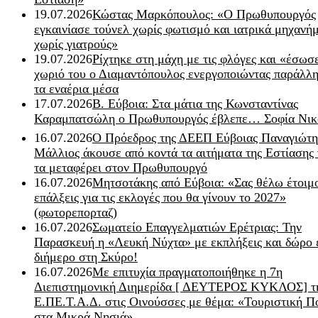
19.07.2026
Κώστας Μαρκόπουλος: «Ο Πρωθυπουργός
εγκαινίασε τούνελ χωρίς φωτισμό και ιατρικά μηχανή
χωρίς γιατρούς»
19.07.2026
Ρίχτηκε στη μάχη με τις φλόγες και «έσωσ
χωριό του ο Διαμαντόπουλος ενεργοποιώντας παράλλη
τα εναέρια μέσα
17.07.2026
Β. Εύβοια: Στα μάτια της Κωνσταντίνας
Καραμπατσώλη ο Πρωθυπουργός έβλεπε… Σοφία Νικ
16.07.2026
Ο Πρόεδρος της ΔΕΕΠ Εύβοιας Παναγιώτη
Μάλλιος άκουσε από κοντά τα αιτήματα της Εστίασης 
τα μεταφέρει στον Πρωθυπουργό
16.07.2026
Μητσοτάκης από Εύβοια: «Σας θέλω έτοιμο
επάλξεις για τις εκλογές που θα γίνουν το 2027»
(φωτορεπορταζ)
16.07.2026
Σωματείο Επαγγελματιών Ερέτριας: Την
Παρασκευή η «Λευκή Νύχτα» με εκπλήξεις και δώρο 
διήμερο στη Σκύρο!
16.07.2026
Με επιτυχία πραγματοποιήθηκε η 7η
Διεπιστημονική Διημερίδα [ ΔEYΤΕΡΟΣ ΚΥΚΛΟΣ] τ
Ε.ΠΕ.Τ.Α.Δ. στις Οινούσσες με θέμα: «Τουριστική Π
στα Μικρά Νησιά»