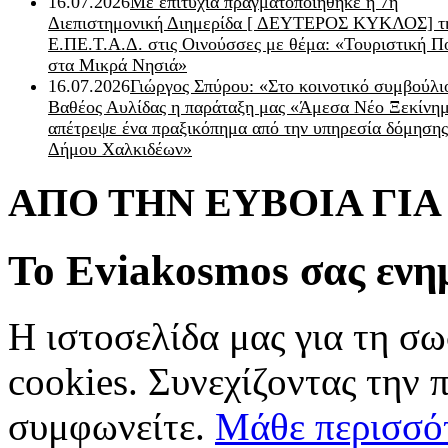
16.07.2026
Με επιτυχία πραγματοποιήθηκε η 7η
Διεπιστημονική Διημερίδα [ ΔEYΤΕΡΟΣ ΚΥΚΛΟΣ] τ
Ε.ΠΕ.Τ.Α.Δ. στις Οινούσσες με θέμα: «Τουριστική Π
στα Μικρά Νησιά»
16.07.2026
Γιώργος Σπύρου: «Στο κοινοτικό συμβούλι
Βαθέος Αυλίδας η παράταξη μας «Άμεσα Νέο Ξεκίνη
απέτρεψε ένα πραξικόπημα από την υπηρεσία δόμησης
Δήμου Χαλκιδέων»
ΑΠΟ ΤΗΝ ΕΥΒΟΙΑ ΓΙ
Το Eviakosmos σας ενη
Η ιστοσελίδα μας για τη σω
cookies. Συνεχίζοντας την 
συμφωνείτε.
Μάθε περισσό