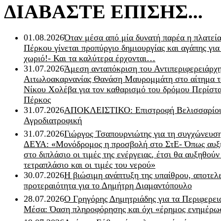
ΔΙΑΒΑΣΤΕ ΕΠΙΣΗΣ...
01.08.2026
Όταν μέσα από μία δυνατή παρέα η πλατεία
Πέρκου γίνεται προπύργιο δημιουργίας και αγάπης για
χωριό!- Και τα καλύτερα έρχονται…
31.07.2026
Άμεση ανταπόκριση του Αντιπεριφερειάρχ
Αιτωλοακαρνανίας Θανάση Μαυρομμάτη στο αίτημα τ
Νίκου Χολέβα για τον καθαρισμό του δρόμου Περίστα
Πέρκος
31.07.2026
ΑΠΟΚΛΕΙΣΤΙΚΟ: Επιστροφή Βελισσαρίου
Αγροδιατροφική
31.07.2026
Γιώργος Τσαπουρνιώτης για τη συγχώνευσ
ΔΕΥΑ: «Μονόδρομος η προσβολή στο ΣτΕ- Όπως αυξ
στο διπλάσιο οι τιμές της ενέργειας, έτσι θα αυξηθούν
τετραπλάσιο και οι τιμές του νερού»
30.07.2026
Η βιώσιμη ανάπτυξη της υπαίθρου, αποτελ
προτεραιότητα για το Δημήτρη Διαμαντόπουλο
28.07.2026
Ο Γρηγόρης Δημητριάδης για τα Περιφερει
Μέσα: Όαση πληροφόρησης και όχι «έρημος ενημέρω