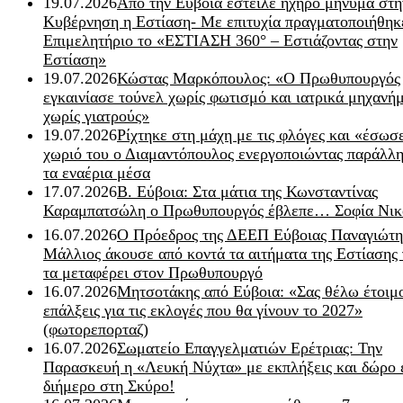
19.07.2026
Από την Εύβοια έστειλε ηχηρό μήνυμα στη
Κυβέρνηση η Εστίαση- Με επιτυχία πραγματοποιήθηκ
Επιμελητήριο το «ΕΣΤΙΑΣΗ 360° – Εστιάζοντας στην
Εστίαση»
19.07.2026
Κώστας Μαρκόπουλος: «Ο Πρωθυπουργός
εγκαινίασε τούνελ χωρίς φωτισμό και ιατρικά μηχανή
χωρίς γιατρούς»
19.07.2026
Ρίχτηκε στη μάχη με τις φλόγες και «έσωσ
χωριό του ο Διαμαντόπουλος ενεργοποιώντας παράλλη
τα εναέρια μέσα
17.07.2026
Β. Εύβοια: Στα μάτια της Κωνσταντίνας
Καραμπατσώλη ο Πρωθυπουργός έβλεπε… Σοφία Νικ
16.07.2026
Ο Πρόεδρος της ΔΕΕΠ Εύβοιας Παναγιώτη
Μάλλιος άκουσε από κοντά τα αιτήματα της Εστίασης 
τα μεταφέρει στον Πρωθυπουργό
16.07.2026
Μητσοτάκης από Εύβοια: «Σας θέλω έτοιμο
επάλξεις για τις εκλογές που θα γίνουν το 2027»
(φωτορεπορταζ)
16.07.2026
Σωματείο Επαγγελματιών Ερέτριας: Την
Παρασκευή η «Λευκή Νύχτα» με εκπλήξεις και δώρο 
διήμερο στη Σκύρο!