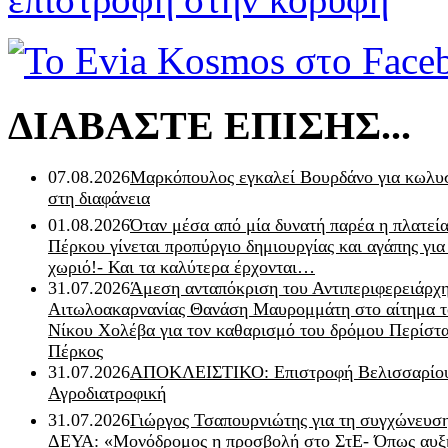
ΔΙΑΒΑΣΤΕ ΕΠΙΣΗΣ...
07.08.2026
Μαρκόπουλος εγκαλεί Βουρδάνο για κωλυσ
στη διαφάνεια
01.08.2026
Όταν μέσα από μία δυνατή παρέα η πλατεία
Πέρκου γίνεται προπύργιο δημιουργίας και αγάπης για
χωριό!- Και τα καλύτερα έρχονται…
31.07.2026
Άμεση ανταπόκριση του Αντιπεριφερειάρχ
Αιτωλοακαρνανίας Θανάση Μαυρομμάτη στο αίτημα τ
Νίκου Χολέβα για τον καθαρισμό του δρόμου Περίστα
Πέρκος
31.07.2026
ΑΠΟΚΛΕΙΣΤΙΚΟ: Επιστροφή Βελισσαρίου
Αγροδιατροφική
31.07.2026
Γιώργος Τσαπουρνιώτης για τη συγχώνευσ
ΔΕΥΑ: «Μονόδρομος η προσβολή στο ΣτΕ- Όπως αυξ