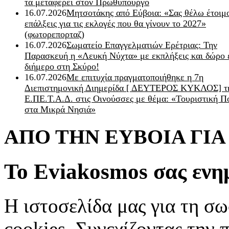
τα μεταφέρει στον Πρωθυπουργό
16.07.2026
Μητσοτάκης από Εύβοια: «Σας θέλω έτοιμο
επάλξεις για τις εκλογές που θα γίνουν το 2027»
(φωτορεπορταζ)
16.07.2026
Σωματείο Επαγγελματιών Ερέτριας: Την
Παρασκευή η «Λευκή Νύχτα» με εκπλήξεις και δώρο 
διήμερο στη Σκύρο!
16.07.2026
Με επιτυχία πραγματοποιήθηκε η 7η
Διεπιστημονική Διημερίδα [ ΔEYΤΕΡΟΣ ΚΥΚΛΟΣ] τ
Ε.ΠΕ.Τ.Α.Δ. στις Οινούσσες με θέμα: «Τουριστική Π
στα Μικρά Νησιά»
ΑΠΟ ΤΗΝ ΕΥΒΟΙΑ ΓΙ
Το Eviakosmos σας ενη
Η ιστοσελίδα μας για τη σω
cookies. Συνεχίζοντας την 