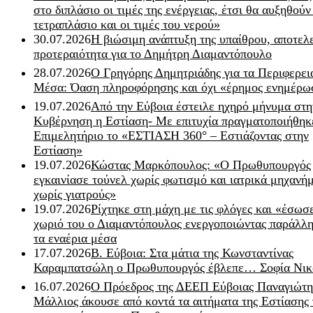
στο διπλάσιο οι τιμές της ενέργειας, έτσι θα αυξηθούν
τετραπλάσιο και οι τιμές του νερού»
30.07.2026
Η βιώσιμη ανάπτυξη της υπαίθρου, αποτελ
προτεραιότητα για το Δημήτρη Διαμαντόπουλο
28.07.2026
Ο Γρηγόρης Δημητριάδης για τα Περιφερει
Μέσα: Όαση πληροφόρησης και όχι «έρημος ενημέρω
19.07.2026
Από την Εύβοια έστειλε ηχηρό μήνυμα στη
Κυβέρνηση η Εστίαση- Με επιτυχία πραγματοποιήθηκ
Επιμελητήριο το «ΕΣΤΙΑΣΗ 360° – Εστιάζοντας στην
Εστίαση»
19.07.2026
Κώστας Μαρκόπουλος: «Ο Πρωθυπουργός
εγκαινίασε τούνελ χωρίς φωτισμό και ιατρικά μηχανή
χωρίς γιατρούς»
19.07.2026
Ρίχτηκε στη μάχη με τις φλόγες και «έσωσ
χωριό του ο Διαμαντόπουλος ενεργοποιώντας παράλλη
τα εναέρια μέσα
17.07.2026
Β. Εύβοια: Στα μάτια της Κωνσταντίνας
Καραμπατσώλη ο Πρωθυπουργός έβλεπε… Σοφία Νικ
16.07.2026
Ο Πρόεδρος της ΔΕΕΠ Εύβοιας Παναγιώτη
Μάλλιος άκουσε από κοντά τα αιτήματα της Εστίασης 