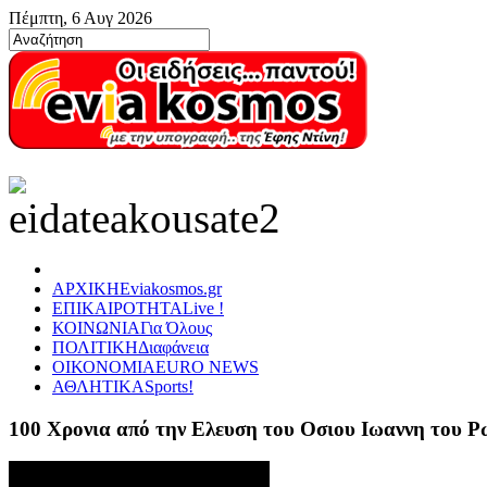
Πέμπτη, 6 Αυγ 2026
ΑΡΧΙΚΗ
Eviakosmos.gr
ΕΠΙΚΑΙΡΟΤΗΤΑ
Live !
ΚΟΙΝΩΝΙΑ
Για Όλους
ΠΟΛΙΤΙΚΗ
Διαφάνεια
ΟΙΚΟΝΟΜΙΑ
EURO NEWS
ΑΘΛΗΤΙΚΑ
Sports!
100 Χρονια από την Ελευση του Οσιου Ιωαννη του 