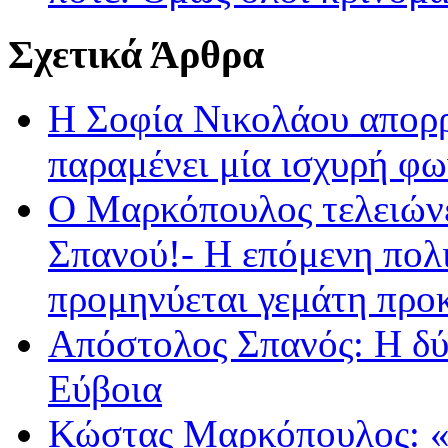
Σχετικά Άρθρα
Η Σοφία Νικολάου απορρ
παραμένει μία ισχυρή φω
Ο Μαρκόπουλος τελειώνε
Σπανού!- Η επόμενη πολι
προμηνύεται γεμάτη προκ
Απόστολος Σπανός: Η δύν
Εύβοια
Κώστας Μαρκόπουλος: «