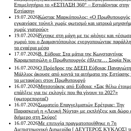
Επιμελητήριο το «ΕΣΤΙΑΣΗ 360° – Εστιάζοντας στην
Εστίαση»
19.07.2026
Κώστας Μαρκόπουλος: «Ο Πρωθυπουργός
εγκαινίασε τούνελ χωρίς φωτισμό και ιατρικά μηχανή
χωρίς γιατρούς»
19.07.2026
Ρίχτηκε στη μάχη με τις φλόγες και «έσωσ
χωριό του ο Διαμαντόπουλος ενεργοποιώντας παράλλη
τα εναέρια μέσα
17.07.2026
Β. Εύβοια: Στα μάτια της Κωνσταντίνας
Καραμπατσώλη ο Πρωθυπουργός έβλεπε… Σοφία Νικ
16.07.2026
Ο Πρόεδρος της ΔΕΕΠ Εύβοιας Παναγιώτη
Μάλλιος άκουσε από κοντά τα αιτήματα της Εστίασης 
τα μεταφέρει στον Πρωθυπουργό
16.07.2026
Μητσοτάκης από Εύβοια: «Σας θέλω έτοιμο
επάλξεις για τις εκλογές που θα γίνουν το 2027»
(φωτορεπορταζ)
16.07.2026
Σωματείο Επαγγελματιών Ερέτριας: Την
Παρασκευή η «Λευκή Νύχτα» με εκπλήξεις και δώρο 
διήμερο στη Σκύρο!
16.07.2026
Με επιτυχία πραγματοποιήθηκε η 7η
Διεπιστημονική Διημερίδα [ ΔEYΤΕΡΟΣ ΚΥΚΛΟΣ] τ