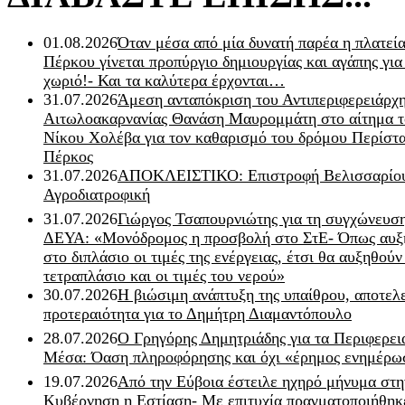
01.08.2026
Όταν μέσα από μία δυνατή παρέα η πλατεία
Πέρκου γίνεται προπύργιο δημιουργίας και αγάπης για
χωριό!- Και τα καλύτερα έρχονται…
31.07.2026
Άμεση ανταπόκριση του Αντιπεριφερειάρχ
Αιτωλοακαρνανίας Θανάση Μαυρομμάτη στο αίτημα τ
Νίκου Χολέβα για τον καθαρισμό του δρόμου Περίστα
Πέρκος
31.07.2026
ΑΠΟΚΛΕΙΣΤΙΚΟ: Επιστροφή Βελισσαρίου
Αγροδιατροφική
31.07.2026
Γιώργος Τσαπουρνιώτης για τη συγχώνευσ
ΔΕΥΑ: «Μονόδρομος η προσβολή στο ΣτΕ- Όπως αυξ
στο διπλάσιο οι τιμές της ενέργειας, έτσι θα αυξηθούν
τετραπλάσιο και οι τιμές του νερού»
30.07.2026
Η βιώσιμη ανάπτυξη της υπαίθρου, αποτελ
προτεραιότητα για το Δημήτρη Διαμαντόπουλο
28.07.2026
Ο Γρηγόρης Δημητριάδης για τα Περιφερει
Μέσα: Όαση πληροφόρησης και όχι «έρημος ενημέρω
19.07.2026
Από την Εύβοια έστειλε ηχηρό μήνυμα στη
Κυβέρνηση η Εστίαση- Με επιτυχία πραγματοποιήθηκ