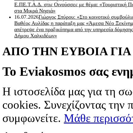
Ε.ΠΕ.Τ.Α.Δ. στις Οινούσσες με θέμα: «Τουριστική Π
στα Μικρά Νησιά»
16.07.2026
Γιώργος Σπύρου: «Στο κοινοτικό συμβούλι
Βαθέος Αυλίδας η παράταξη μας «Άμεσα Νέο Ξεκίνη
απέτρεψε ένα πραξικόπημα από την υπηρεσία δόμησης
Δήμου Χαλκιδέων»
ΑΠΟ ΤΗΝ ΕΥΒΟΙΑ ΓΙ
Το Eviakosmos σας ενη
Η ιστοσελίδα μας για τη σω
cookies. Συνεχίζοντας την 
συμφωνείτε.
Μάθε περισσό