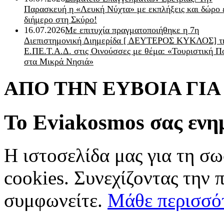
Παρασκευή η «Λευκή Νύχτα» με εκπλήξεις και δώρο 
διήμερο στη Σκύρο!
16.07.2026
Με επιτυχία πραγματοποιήθηκε η 7η
Διεπιστημονική Διημερίδα [ ΔEYΤΕΡΟΣ ΚΥΚΛΟΣ] τ
Ε.ΠΕ.Τ.Α.Δ. στις Οινούσσες με θέμα: «Τουριστική Π
στα Μικρά Νησιά»
ΑΠΟ ΤΗΝ ΕΥΒΟΙΑ ΓΙ
Το Eviakosmos σας ενη
Η ιστοσελίδα μας για τη σω
cookies. Συνεχίζοντας την 
συμφωνείτε.
Μάθε περισσό