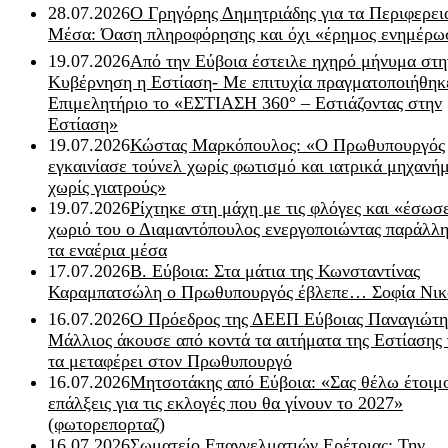
28.07.2026
Ο Γρηγόρης Δημητριάδης για τα Περιφερει
Μέσα: Όαση πληροφόρησης και όχι «έρημος ενημέρω
19.07.2026
Από την Εύβοια έστειλε ηχηρό μήνυμα στη
Κυβέρνηση η Εστίαση- Με επιτυχία πραγματοποιήθηκ
Επιμελητήριο το «ΕΣΤΙΑΣΗ 360° – Εστιάζοντας στην
Εστίαση»
19.07.2026
Κώστας Μαρκόπουλος: «Ο Πρωθυπουργός
εγκαινίασε τούνελ χωρίς φωτισμό και ιατρικά μηχανή
χωρίς γιατρούς»
19.07.2026
Ρίχτηκε στη μάχη με τις φλόγες και «έσωσ
χωριό του ο Διαμαντόπουλος ενεργοποιώντας παράλλη
τα εναέρια μέσα
17.07.2026
Β. Εύβοια: Στα μάτια της Κωνσταντίνας
Καραμπατσώλη ο Πρωθυπουργός έβλεπε… Σοφία Νικ
16.07.2026
Ο Πρόεδρος της ΔΕΕΠ Εύβοιας Παναγιώτη
Μάλλιος άκουσε από κοντά τα αιτήματα της Εστίασης 
τα μεταφέρει στον Πρωθυπουργό
16.07.2026
Μητσοτάκης από Εύβοια: «Σας θέλω έτοιμο
επάλξεις για τις εκλογές που θα γίνουν το 2027»
(φωτορεπορταζ)
16.07.2026
Σωματείο Επαγγελματιών Ερέτριας: Την