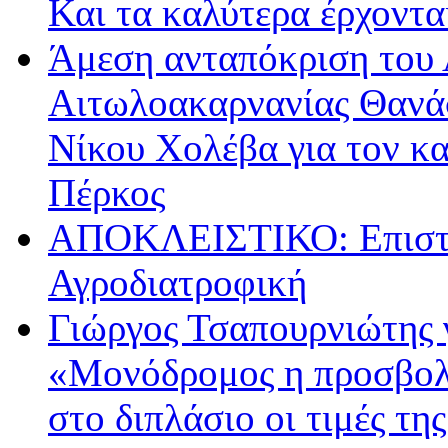
Και τα καλύτερα έρχοντ
Άμεση ανταπόκριση του 
Αιτωλοακαρνανίας Θανά
Νίκου Χολέβα για τον κ
Πέρκος
ΑΠΟΚΛΕΙΣΤΙΚΟ: Επιστρ
Αγροδιατροφική
Γιώργος Τσαπουρνιώτης 
«Μονόδρομος η προσβολ
στο διπλάσιο οι τιμές τη