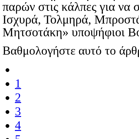
παρών στις κάλπες για να 
Ισχυρά, Τολμηρά, Μπροστ
Μητσοτάκη» υποψήφιοι Βο
Βαθμολογήστε αυτό το άρθ
1
2
3
4