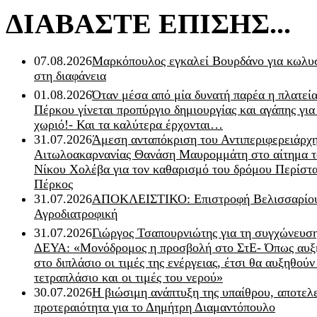
ΔΙΑΒΑΣΤΕ ΕΠΙΣΗΣ...
07.08.2026
Μαρκόπουλος εγκαλεί Βουρδάνο για κωλυσ
στη διαφάνεια
01.08.2026
Όταν μέσα από μία δυνατή παρέα η πλατεία
Πέρκου γίνεται προπύργιο δημιουργίας και αγάπης για
χωριό!- Και τα καλύτερα έρχονται…
31.07.2026
Άμεση ανταπόκριση του Αντιπεριφερειάρχ
Αιτωλοακαρνανίας Θανάση Μαυρομμάτη στο αίτημα τ
Νίκου Χολέβα για τον καθαρισμό του δρόμου Περίστα
Πέρκος
31.07.2026
ΑΠΟΚΛΕΙΣΤΙΚΟ: Επιστροφή Βελισσαρίου
Αγροδιατροφική
31.07.2026
Γιώργος Τσαπουρνιώτης για τη συγχώνευσ
ΔΕΥΑ: «Μονόδρομος η προσβολή στο ΣτΕ- Όπως αυξ
στο διπλάσιο οι τιμές της ενέργειας, έτσι θα αυξηθούν
τετραπλάσιο και οι τιμές του νερού»
30.07.2026
Η βιώσιμη ανάπτυξη της υπαίθρου, αποτελ
προτεραιότητα για το Δημήτρη Διαμαντόπουλο