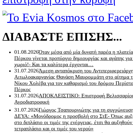
ΔΙΑΒΑΣΤΕ ΕΠΙΣΗΣ...
01.08.2026
Όταν μέσα από μία δυνατή παρέα η πλατεία
Πέρκου γίνεται προπύργιο δημιουργίας και αγάπης για
χωριό!- Και τα καλύτερα έρχονται…
31.07.2026
Άμεση ανταπόκριση του Αντιπεριφερειάρχ
Αιτωλοακαρνανίας Θανάση Μαυρομμάτη στο αίτημα τ
Νίκου Χολέβα για τον καθαρισμό του δρόμου Περίστα
Πέρκος
31.07.2026
ΑΠΟΚΛΕΙΣΤΙΚΟ: Επιστροφή Βελισσαρίου
Αγροδιατροφική
31.07.2026
Γιώργος Τσαπουρνιώτης για τη συγχώνευσ
ΔΕΥΑ: «Μονόδρομος η προσβολή στο ΣτΕ- Όπως αυξ
στο διπλάσιο οι τιμές της ενέργειας, έτσι θα αυξηθούν
τετραπλάσιο και οι τιμές του νερού»