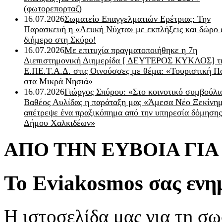
(φωτορεπορταζ)
16.07.2026
Σωματείο Επαγγελματιών Ερέτριας: Την
Παρασκευή η «Λευκή Νύχτα» με εκπλήξεις και δώρο 
διήμερο στη Σκύρο!
16.07.2026
Με επιτυχία πραγματοποιήθηκε η 7η
Διεπιστημονική Διημερίδα [ ΔEYΤΕΡΟΣ ΚΥΚΛΟΣ] τ
Ε.ΠΕ.Τ.Α.Δ. στις Οινούσσες με θέμα: «Τουριστική Π
στα Μικρά Νησιά»
16.07.2026
Γιώργος Σπύρου: «Στο κοινοτικό συμβούλι
Βαθέος Αυλίδας η παράταξη μας «Άμεσα Νέο Ξεκίνη
απέτρεψε ένα πραξικόπημα από την υπηρεσία δόμησης
Δήμου Χαλκιδέων»
ΑΠΟ ΤΗΝ ΕΥΒΟΙΑ ΓΙ
Το Eviakosmos σας ενη
Η ιστοσελίδα μας για τη σω