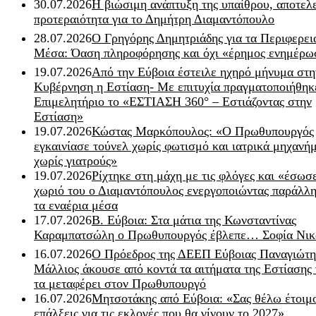
30.07.2026
Η βιώσιμη ανάπτυξη της υπαίθρου, αποτελ
προτεραιότητα για το Δημήτρη Διαμαντόπουλο
28.07.2026
Ο Γρηγόρης Δημητριάδης για τα Περιφερει
Μέσα: Όαση πληροφόρησης και όχι «έρημος ενημέρω
19.07.2026
Από την Εύβοια έστειλε ηχηρό μήνυμα στη
Κυβέρνηση η Εστίαση- Με επιτυχία πραγματοποιήθηκ
Επιμελητήριο το «ΕΣΤΙΑΣΗ 360° – Εστιάζοντας στην
Εστίαση»
19.07.2026
Κώστας Μαρκόπουλος: «Ο Πρωθυπουργός
εγκαινίασε τούνελ χωρίς φωτισμό και ιατρικά μηχανή
χωρίς γιατρούς»
19.07.2026
Ρίχτηκε στη μάχη με τις φλόγες και «έσωσ
χωριό του ο Διαμαντόπουλος ενεργοποιώντας παράλλη
τα εναέρια μέσα
17.07.2026
Β. Εύβοια: Στα μάτια της Κωνσταντίνας
Καραμπατσώλη ο Πρωθυπουργός έβλεπε… Σοφία Νικ
16.07.2026
Ο Πρόεδρος της ΔΕΕΠ Εύβοιας Παναγιώτη
Μάλλιος άκουσε από κοντά τα αιτήματα της Εστίασης 
τα μεταφέρει στον Πρωθυπουργό
16.07.2026
Μητσοτάκης από Εύβοια: «Σας θέλω έτοιμο
επάλξεις για τις εκλογές που θα γίνουν το 2027»