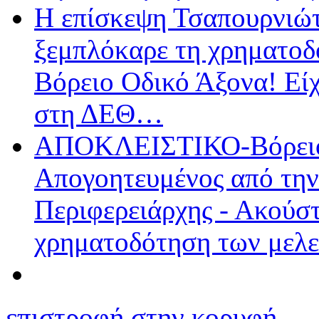
Η επίσκεψη Τσαπουρνιώ
ξεμπλόκαρε τη χρηματοδ
Βόρειο Οδικό Άξονα! Εί
στη ΔΕΘ…
ΑΠΟΚΛΕΙΣΤΙΚΟ-Βόρειος
Απογοητευμένος από την
Περιφερειάρχης - Ακούστ
χρηματοδότηση των μελ
επιστροφή στην κορυφή