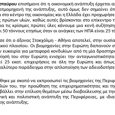
σταύρου
επισήμανε ότι η οικονομική ανάπτυξη έρχεται απ
η ατμομηχανή της ανάπτυξης, αυτό όμως δεν σημαίνει ό
 στο κέντρο της οικονομίας και η Ελλάδα έχει προχωρήσε
πρώτων υλών, καθώς αυτές βρίσκονται στο επίκεντρο τη
ια τις κρίσιμες πρώτες ύλες κάνουμε μια κενή συζήτησ
 50 τόννους ετησίως όταν οι ανάγκες των ΗΠΑ είναι 25 τ
σε ότι ο άξονας Στοκχόλμη - Αθήνα αποτελεί, στην ουσί
ικού πλαισίου. Οι βιομηχανίες στην Ευρώπη δαπανούν 
ν ευκαιρία για μεταφορά κονδυλίων από τη μία δραστηρι
οίησή του στην Ευρώπη ενισχύει την ανταγωνιστικότητ
ί 25 εκατ. επιχειρήσεις σε όλη την Ευρώπη και όπω
το καλύτερο παράδειγμα στην απλοποίηση των αδειοδοτήσ
θηκε με σκοπό να εκπροσωπεί τις βιομηχανίες της Περι
ών του, την προώθηση της επιχειρηματικότητας και τη
άλλει στην επίλυση θεμάτων μέσω διαβούλευσης με την Πο
νική και πολιτιστική ανάπτυξη της Περιφέρειας, με ιδ
μης ανάπτυξης.