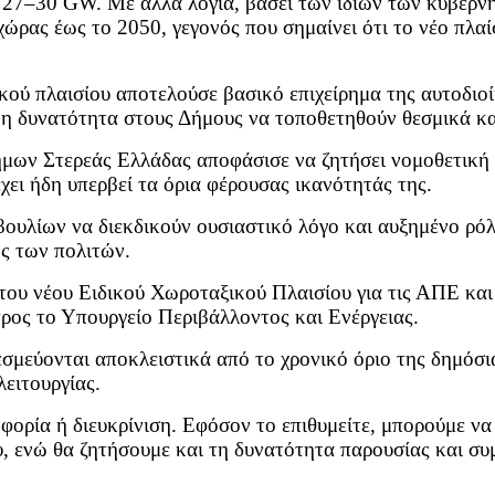
υ 27–30 GW. Με άλλα λόγια, βάσει των ίδιων των κυβερν
ώρας έως το 2050, γεγονός που σημαίνει ότι το νέο πλαί
ικού πλαισίου αποτελούσε βασικό επιχείρημα της αυτοδι
η δυνατότητα στους Δήμους να τοποθετηθούν θεσμικά και
μων Στερεάς Ελλάδας αποφάσισε να ζητήσει νομοθετική 
ει ήδη υπερβεί τα όρια φέρουσας ικανότητάς της.
υλίων να διεκδικούν ουσιαστικό λόγο και αυξημένο ρόλ
ής των πολιτών.
ο του νέου Ειδικού Χωροταξικού Πλαισίου για τις ΑΠΕ κα
προς το Υπουργείο Περιβάλλοντος και Ενέργειας.
σμεύονται αποκλειστικά από το χρονικό όριο της δημόσι
λειτουργίας.
ορία ή διευκρίνιση. Εφόσον το επιθυμείτε, μπορούμε να
ου, ενώ θα ζητήσουμε και τη δυνατότητα παρουσίας και σ