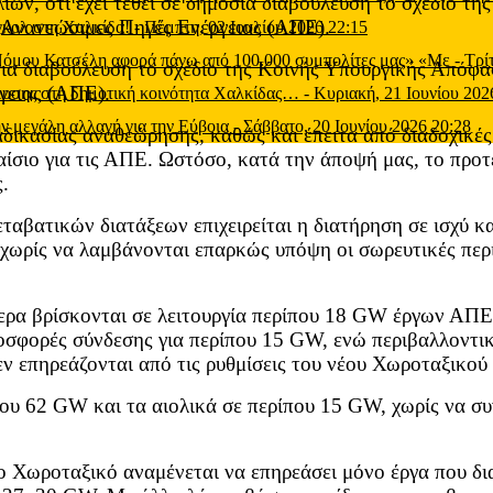
ίων, ότι έχει τεθεί σε δημόσια διαβούλευση το σχέδιο τ
 Ανανεώσιμες Πηγές Ενέργειας (ΑΠΕ).
 γκολ στη Χαλκίδα!
-
Πέμπτη, 02 Ιουλίου 2026 22:15
 Νόμου Κατσέλη αφορά πάνω από 100.000 συμπολίτες μας» «Με
-
Τρί
όσια διαβούλευση το σχέδιο της Κοινής Υπουργικής Απόφ
γειας (ΑΠΕ).
μευσης στη δημοτική κοινότητα Χαλκίδας…
-
Κυριακή, 21 Ιουνίου 202
ν μεγάλη αλλαγή για την Εύβοια
-
Σάββατο, 20 Ιουνίου 2026 20:28
αδικασίας αναθεώρησης, καθώς και έπειτα από διαδοχικέ
σιο για τις ΑΠΕ. Ωστόσο, κατά την άποψή μας, το προτε
.
εταβατικών διατάξεων επιχειρείται η διατήρηση σε ισχύ 
, χωρίς να λαμβάνονται επαρκώς υπόψη οι σωρευτικές περ
μερα βρίσκονται σε λειτουργία περίπου 18 GW έργων ΑΠ
οσφορές σύνδεσης για περίπου 15 GW, ενώ περιβαλλοντικ
ν επηρεάζονται από τις ρυθμίσεις του νέου Χωροταξικού
ου 62 GW και τα αιολικά σε περίπου 15 GW, χωρίς να συν
νέο Χωροταξικό αναμένεται να επηρεάσει μόνο έργα που 