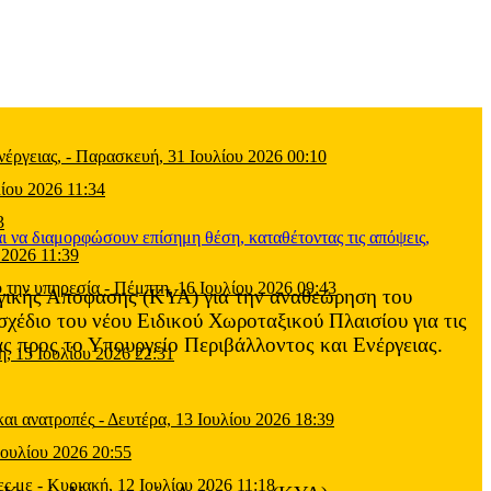
έργειας,
-
Παρασκευή, 31 Ιουλίου 2026 00:10
ίου 2026 11:34
3
 2026 11:39
 την υπηρεσία
-
Πέμπτη, 16 Ιουλίου 2026 09:43
υργικής Απόφασης (ΚΥΑ) για την αναθεώρηση του
χέδιο του νέου Ειδικού Χωροταξικού Πλαισίου για τις
ς προς το Υπουργείο Περιβάλλοντος και Ενέργειας.
η, 15 Ιουλίου 2026 22:31
και ανατροπές
-
Δευτέρα, 13 Ιουλίου 2026 18:39
Ιουλίου 2026 20:55
ες με
-
Κυριακή, 12 Ιουλίου 2026 11:18