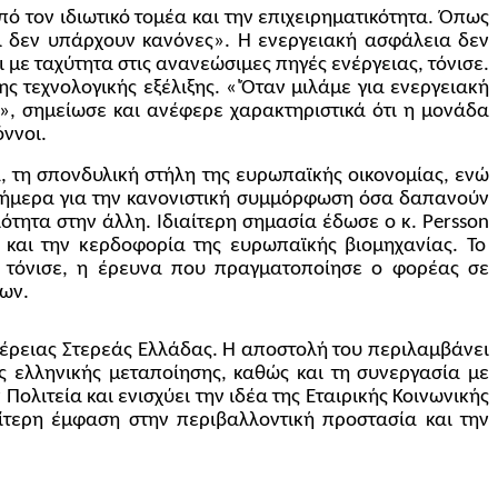
ό τον ιδιωτικό τομέα και την επιχειρηματικότητα. Όπως
τι δεν υπάρχουν κανόνες». Η ενεργειακή ασφάλεια δεν
ι με ταχύτητα στις ανανεώσιμες πηγές ενέργειας, τόνισε.
ς τεχνολογικής εξέλιξης. «'Όταν μιλάμε για ενεργειακή
η», σημείωσε και ανέφερε χαρακτηριστικά ότι η μονάδα
όννοι.
α, τη σπονδυλική στήλη της ευρωπαϊκής οικονομίας, ενώ
σήμερα για την κανονιστική συμμόρφωση όσα δαπανούν
ότητα στην άλλη. Ιδιαίτερη σημασία έδωσε ο κ.
Persson
α και την κερδοφορία της ευρωπαϊκής βιομηχανίας. Το
ς τόνισε, η έρευνα που πραγματοποίησε ο φορέας σε
εων.
φέρειας Στερεάς Ελλάδας. Η αποστολή του περιλαμβάνει
ς ελληνικής μεταποίησης, καθώς και τη συνεργασία με
λιτεία και ενισχύει την ιδέα της Εταιρικής Κοινωνικής
ιαίτερη έμφαση στην περιβαλλοντική προστασία και την