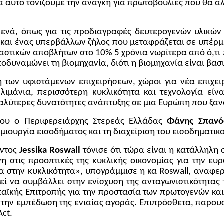
ια αυτό τονίζουμε την ανάγκη για πρωτοβουλίες που θα αλ
νά, όπως για τις προδιαγραφές δευτερογενών υλικών π
και ένας υπερβάλλων ζήλος που μεταφράζεται σε υπέρμε
 αστικών αποβλήτων στο 10% 5 χρόνια νωρίτερα από ό,τ
ποδυναμώνει τη βιομηχανία, διότι η βιομηχανία είναι βασ
 των υφιστάμενων επιχειρήσεων, χώροι για νέα επιχε
ιμάνια, περισσότερη κυκλικότητα και τεχνολογία είν
μεγαλύτερες δυνατότητες ανάπτυξης σε μια Ευρώπη που ξ
του ο Περιφερειάρχης Στερεάς Ελλάδας
Φάνης
Σπανό
μιουργία εισοδήματος και τη διαχείριση του εισοδηματικο
οντος
Jessika
Roswall
τόνισε ότι τώρα είναι η κατάλληλη
στις προοπτικές της κυκλικής οικονομίας για την ευρ
τα στην κυκλικότητα», υπογράμμισε η κα
Roswall
, αναφερ
εί να συμβάλλει στην ενίσχυση της ανταγωνιστικότητας
παϊκής Επιτροπής για την προστασία των πρωτογενών κ
την εμπέδωση της ενιαίας αγοράς. Επιπρόσθετα, παρουσί
Act
.