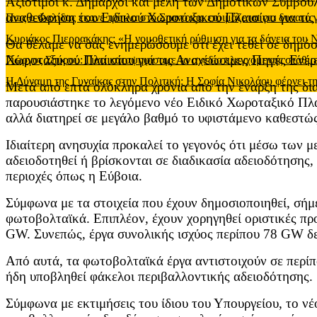
Αξιότιμοι κ. Δήμαρχοι και μέλη των Δημοτικών Συμβουλ
αναθεώρηση του Ειδικού Χωροταξικού Πλαισίου για τις
Πως ο Φαλίδας έκανε τρίπλα στο Σπανό και ετοιμάζεται για δυνατό
Κυριάκος Πιερρακάκης: «Η νομοθετική ρύθμιση για τα δάνεια του
Θα θέλαμε να σας ενημερώσουμε ότι έχει τεθεί σε δημ
Χωροταξικού Πλαισίου για τις Ανανεώσιμες Πηγές Ενέρ
Γιώργος Σπύρου: Γιατί καταψηφίσαμε το σχέδιο ελεγχόμενης στάθ
Η Δύναμη της Γυναίκας στην Πολιτική: Η Σοφία Νικολάου φέρνει τη
Μετά από επτά ολόκληρα χρόνια από την έναρξη της δι
παρουσιάστηκε το λεγόμενο νέο Ειδικό Χωροταξικό Πλαί
αλλά διατηρεί σε μεγάλο βαθμό το υφιστάμενο καθεστώς
Ιδιαίτερη ανησυχία προκαλεί το γεγονός ότι μέσω των μ
αδειοδοτηθεί ή βρίσκονται σε διαδικασία αδειοδότησης
περιοχές όπως η Εύβοια.
Σύμφωνα με τα στοιχεία που έχουν δημοσιοποιηθεί, σή
φωτοβολταϊκά. Επιπλέον, έχουν χορηγηθεί οριστικές πρ
GW. Συνεπώς, έργα συνολικής ισχύος περίπου 78 GW δε
Από αυτά, τα φωτοβολταϊκά έργα αντιστοιχούν σε περίπ
ήδη υποβληθεί φάκελοι περιβαλλοντικής αδειοδότησης.
Σύμφωνα με εκτιμήσεις του ίδιου του Υπουργείου, το 