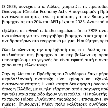
Ο ΣΒΣΕ, συνέχισε ο κ. Λώλος, χαιρετίζει τις πρωτοβ
Οικονομία (Circular Economy Act). Η συγκεκριμένη Πρ
ανταγωνιστικότητας, ενώ η πρόταση για τον Βιομηχα
βιομηχανίας στο 20% του ΑΕΠ μέχρι το 2035. Αναφερόμε
εξελίξεις σε εθνικό επίπεδο σημείωσε ότι ο ΣΒΣΕ αν
ανακοίνωση για την ενεργοβόρο βιομηχανία και χαιρε
αντιδραστήρων στο ενεργειακό μείγμα. Η συζήτηση πρέπ
Ολοκληρώνοντας την παρέμβασή του, ο κ. Λώλος επισ
κυκλικότητα στη βιομηχανία με περιβαλλοντική προ
υποστηρίζουμε το γεγονός ότι είναι εφικτή αυτή η αν
χτίσουν το μέλλον τους».
Στην ομιλία του ο Πρόεδρος του Συνδέσμου Επιχειρήσ
περιβαλλοντική ανάπτυξη είναι κρίσιμο και εξακο
ανταγωνιστικότητας. Η κυκλικότητα δεν αφορά μόνο το π
όπως η Ελλάδα, με υψηλή εξάρτηση από εισαγωγές πρώτ
την τελευταία περίοδο έχουν γίνει πολλά. «Η πολυετής
το πρώτο Πάρκο Εξυγίανσης της χώρας», επισήμανε, εν
ημέρες, δημιουργεί πλέον πολύ καλύτερες συνθήκες