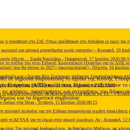
 η προσβολή στο ΣτΕ- Όπως αυξήθηκαν στο διπλάσιο οι τιμές της εν
ωτισμό και ιατρικά μηχανήματα χωρίς γιατρούς»
-
Κυριακή, 19 Ιουλ
ουργός έβλεπε… Σοφία Νικολάου
-
Παρασκευή, 17 Ιουλίου 2026 00:3
εκλογές που θα γίνουν το 2027» (φωτορεπορταζ)
-
Πέμπτη, 16 Ιουλίου
 παράταξη μας «Άμεσα Νέο Ξεκίνημα» απέτρεψε ένα πραξικόπημα από
εθεί σε δημόσια διαβούλευση το σχέδιο της Κοινής Υπο
ές Ενέργειας (ΑΠΕ) καλεί τους δήμους να εξετάσουν το σ
ισχυρή φωνή για την Εύβοια
-
Τετάρτη, 15 Ιουλίου 2026 23:02
ις απόψεις, παρατηρήσεις και αντιρρήσεις του Δήμου σα
 το φάσμα συχνοτήτων να διοχετευτούν στα ταμεία της ΕΕ –
-
Τετάρτ
δήμους και τα δημοτικά συμβούλια:
το δρόμο στα Ήλια
-
Τετάρτη, 15 Ιουλίου 2026 00:15
 πολιτική περίοδος για την Εύβοια προμηνύεται γεμάτη προκλήσεις 
 από τη ΔΕΥΑΧ για τη ζημιά στον αγωγό λυμάτων- Αν
-
Κυριακή, 12 
α: Την πολιτική διαδρομή του, τη θητεία στο Μαξίμου, τις κόντρ