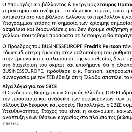
Ο Υπουργός Περιβάλλοντος & Ενέργειας
Σταύρος
Παπα
χαρακτηριστικά ανέφερε, «ο ιδιωτικός τομέας είναι 
αντίκειται στο περιβάλλον, άλλωστε το περιβάλλον είναι
Υπογράμμισε επίσης τη σημασία των κρίσιμης σημασίας 
ασφάλεια και διασυνδέσεις και δεν έχουμε συζήτηση γ
γαλλίου που τέθηκε πρόσφατα σε λειτουργία θα παράγει
Ο Πρόεδρος του B
USINESS
E
UROPE
Fredrik
Persson
τόνι
έδωσε ιδιαίτερη
έμφαση στην απλοποίηση του ρυθμιστ
στην έρευνα και η απλοποίηση της νομοθεσίας δίνει τη
στη διαχείριση του σκραπ και επισήμανε ότι η αξιοπ
BUSINESSEUROPE
, πρόσθεσε ο κ.
Persson
, εκπροσωπε
συνεργασία με τον ΣΕΒ έδειξε ότι η Ελλάδα αποτελεί 
Λίγα λόγια για τον ΣΒΣΕ
Ο Σύνδεσμος Βιομηχανιών Στερεάς Ελλάδας (ΣΒΣΕ) ιδρύ
την προστασία και ανάδειξη των συμφερόντων των μελ
άλλους Συνδέσμους και φορείς. Παράλληλα, ο ΣΒΣΕ συμβ
Υπευθυνότητας. Στόχος του είναι η οικονομική, κοινω
ανάπτυξη νέων θέσεων εργασίας στο πλαίσιο της βιώσι
Ετικέτες: