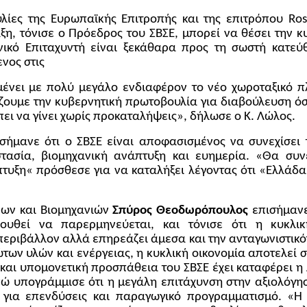
ουλίες της Ευρωπαϊκής Επιτροπής και της επιτρόπου Ro
άξη, τόνισε ο Πρόεδρος του ΣΒΣΕ, μπορεί να θέσει την 
νικό Επιταχυντή είναι ξεκάθαρα προς τη σωστή κατεύ
νος στις
αμένει με πολύ μεγάλο ενδιαφέρον το νέο χωροταξικό π
τίζουμε την κυβερνητική πρωτοβουλία για διαβούλευση
ει να γίνει χωρίς προκαταλήψεις», δήλωσε ο Κ. Λώλος.
ήμανε ότι ο ΣΒΣΕ είναι αποφασισμένος να συνεχίσει τ
στασία, βιομηχανική ανάπτυξη και ευημερία. «Θα συν
άπτυξη« πρόσθεσε για να καταλήξει λέγοντας ότι «Ελλάδ
εων και Βιομηχανιών
Σπύρος
Θεοδωρόπουλος
επισήμανε 
λουθεί να παρερμηνεύεται, και τόνισε ότι η κυκλ
εριβάλλον αλλά επηρεάζει άμεσα και την ανταγωνιστικότ
ων υλών και ενέργειας, η κυκλική οικονομία αποτελεί σ
 και υπομονετική προσπάθεια του ΣΒΣΕ έχει καταφέρει 
ώ υπογράμμισε ότι η μεγάλη επιτάχυνση στην αξιολόγη
 για επενδύσεις και παραγωγικό προγραμματισμό. «Η