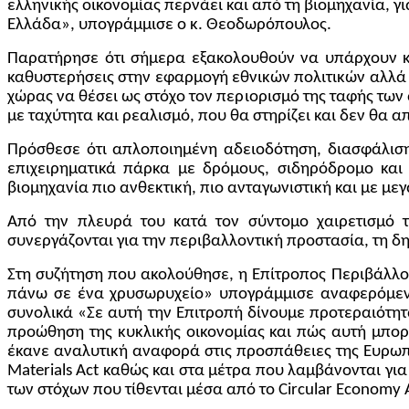
ελληνικής οικονομίας περνάει και από τη βιομηχανία, γ
Ελλάδα», υπογράμμισε ο κ. Θεοδωρόπουλος.
Παρατήρησε ότι σήμερα εξακολουθούν να υπάρχουν κε
καθυστερήσεις στην εφαρμογή εθνικών πολιτικών αλλά 
χώρας να θέσει ως στόχο τον περιορισμό της ταφής των
με ταχύτητα και ρεαλισμό, που θα στηρίζει και δεν θα α
Πρόσθεσε ότι απλοποιημένη αδειοδότηση, διασφάλιση
επιχειρηματικά πάρκα με δρόμους, σιδηρόδρομο και λ
βιομηχανία πιο ανθεκτική, πιο ανταγωνιστική και με 
Από την πλευρά του κατά τον σύντομο χαιρετισμό 
συνεργάζονται για την περιβαλλοντική προστασία, τη δη
Στη συζήτηση που ακολούθησε, η Επίτροπος Περιβάλλ
πάνω σε ένα χρυσωρυχείο» υπογράμμισε αναφερόμενη 
συνολικά «Σε αυτή την Επιτροπή δίνουμε προτεραιότη
προώθηση της κυκλικής οικονομίας και πώς αυτή μπορ
έκανε αναλυτική αναφορά στις προσπάθειες της Ευρω
Materials
Act
καθώς και στα μέτρα που λαμβάνονται για 
των στόχων που τίθενται μέσα από το
Circular
Economy