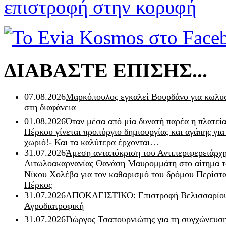
επιστροφή στην κορυφή
ΔΙΑΒΑΣΤΕ ΕΠΙΣΗΣ...
07.08.2026
Μαρκόπουλος εγκαλεί Βουρδάνο για κωλυσ
στη διαφάνεια
01.08.2026
Όταν μέσα από μία δυνατή παρέα η πλατεία
Πέρκου γίνεται προπύργιο δημιουργίας και αγάπης για
χωριό!- Και τα καλύτερα έρχονται…
31.07.2026
Άμεση ανταπόκριση του Αντιπεριφερειάρχ
Αιτωλοακαρνανίας Θανάση Μαυρομμάτη στο αίτημα τ
Νίκου Χολέβα για τον καθαρισμό του δρόμου Περίστα
Πέρκος
31.07.2026
ΑΠΟΚΛΕΙΣΤΙΚΟ: Επιστροφή Βελισσαρίου
Αγροδιατροφική
31.07.2026
Γιώργος Τσαπουρνιώτης για τη συγχώνευσ