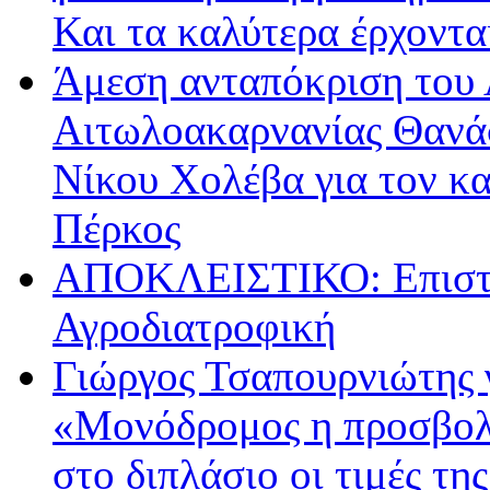
Και τα καλύτερα έρχοντ
Άμεση ανταπόκριση του 
Αιτωλοακαρνανίας Θανά
Νίκου Χολέβα για τον κ
Πέρκος
ΑΠΟΚΛΕΙΣΤΙΚΟ: Επιστρ
Αγροδιατροφική
Γιώργος Τσαπουρνιώτης 
«Μονόδρομος η προσβολ
στο διπλάσιο οι τιμές τη