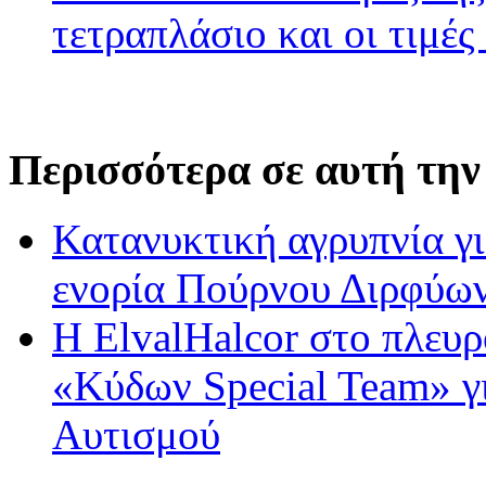
τετραπλάσιο και οι τιμές
Περισσότερα σε αυτή την
Κατανυκτική αγρυπνία γι
ενορία Πούρνου Διρφύω
Η ElvalHalcor στο πλευ
«Κύδων Special Team» γ
Αυτισμού