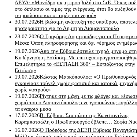
ΔΕΥΑ: «Μονόδρομος η προσβολή στο ΣτΕ- Όπως αυξ
στο διπλάσιο οι τιμές της ενέργειας, έτσι θα αυξηθούν
τετραπλάσιο και οι τιμές του νερού»
30.07.2026
Η βιώσιμη ανάπτυξη της υπαίθρου, αποτελ
προτεραιότητα για το Δημήτρη Διαμαντόπουλο
28.07.2026
Ο Γρηγόρης Δημητριάδης για τα Περιφερει
Μέσα: Όαση πληροφόρησης και όχι «έρημος ενημέρω
19.07.2026
Από την Εύβοια έστειλε ηχηρό μήνυμα στη
Κυβέρνηση η Εστίαση- Με επιτυχία πραγματοποιήθηκ
Επιμελητήριο το «ΕΣΤΙΑΣΗ 360° – Εστιάζοντας στην
Εστίαση»
19.07.2026
Κώστας Μαρκόπουλος: «Ο Πρωθυπουργός
εγκαινίασε τούνελ χωρίς φωτισμό και ιατρικά μηχανή
χωρίς γιατρούς»
19.07.2026
Ρίχτηκε στη μάχη με τις φλόγες και «έσωσ
χωριό του ο Διαμαντόπουλος ενεργοποιώντας παράλλη
τα εναέρια μέσα
17.07.2026
Β. Εύβοια: Στα μάτια της Κωνσταντίνας
Καραμπατσώλη ο Πρωθυπουργός έβλεπε… Σοφία Νικ
16.07.2026
Ο Πρόεδρος της ΔΕΕΠ Εύβοιας Παναγιώτη
Μάλλιος άκουσε από κοντά τα αιτήματα της Εστίασης 