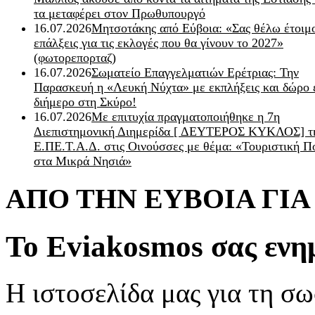
τα μεταφέρει στον Πρωθυπουργό
16.07.2026
Μητσοτάκης από Εύβοια: «Σας θέλω έτοιμο
επάλξεις για τις εκλογές που θα γίνουν το 2027»
(φωτορεπορταζ)
16.07.2026
Σωματείο Επαγγελματιών Ερέτριας: Την
Παρασκευή η «Λευκή Νύχτα» με εκπλήξεις και δώρο 
διήμερο στη Σκύρο!
16.07.2026
Με επιτυχία πραγματοποιήθηκε η 7η
Διεπιστημονική Διημερίδα [ ΔEYΤΕΡΟΣ ΚΥΚΛΟΣ] τ
Ε.ΠΕ.Τ.Α.Δ. στις Οινούσσες με θέμα: «Τουριστική Π
στα Μικρά Νησιά»
ΑΠΟ ΤΗΝ ΕΥΒΟΙΑ ΓΙ
Το Eviakosmos σας ενη
Η ιστοσελίδα μας για τη σω