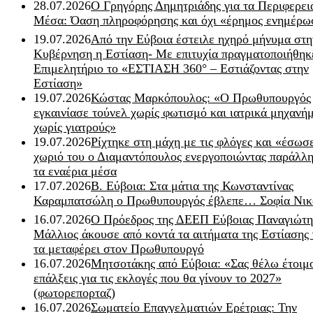
28.07.2026
Ο Γρηγόρης Δημητριάδης για τα Περιφερει
Μέσα: Όαση πληροφόρησης και όχι «έρημος ενημέρω
19.07.2026
Από την Εύβοια έστειλε ηχηρό μήνυμα στη
Κυβέρνηση η Εστίαση- Με επιτυχία πραγματοποιήθηκ
Επιμελητήριο το «ΕΣΤΙΑΣΗ 360° – Εστιάζοντας στην
Εστίαση»
19.07.2026
Κώστας Μαρκόπουλος: «Ο Πρωθυπουργός
εγκαινίασε τούνελ χωρίς φωτισμό και ιατρικά μηχανή
χωρίς γιατρούς»
19.07.2026
Ρίχτηκε στη μάχη με τις φλόγες και «έσωσ
χωριό του ο Διαμαντόπουλος ενεργοποιώντας παράλλη
τα εναέρια μέσα
17.07.2026
Β. Εύβοια: Στα μάτια της Κωνσταντίνας
Καραμπατσώλη ο Πρωθυπουργός έβλεπε… Σοφία Νικ
16.07.2026
Ο Πρόεδρος της ΔΕΕΠ Εύβοιας Παναγιώτη
Μάλλιος άκουσε από κοντά τα αιτήματα της Εστίασης 
τα μεταφέρει στον Πρωθυπουργό
16.07.2026
Μητσοτάκης από Εύβοια: «Σας θέλω έτοιμο
επάλξεις για τις εκλογές που θα γίνουν το 2027»
(φωτορεπορταζ)
16.07.2026
Σωματείο Επαγγελματιών Ερέτριας: Την