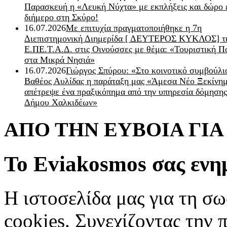
Παρασκευή η «Λευκή Νύχτα» με εκπλήξεις και δώρο 
διήμερο στη Σκύρο!
16.07.2026
Με επιτυχία πραγματοποιήθηκε η 7η
Διεπιστημονική Διημερίδα [ ΔEYΤΕΡΟΣ ΚΥΚΛΟΣ] τ
Ε.ΠΕ.Τ.Α.Δ. στις Οινούσσες με θέμα: «Τουριστική Π
στα Μικρά Νησιά»
16.07.2026
Γιώργος Σπύρου: «Στο κοινοτικό συμβούλι
Βαθέος Αυλίδας η παράταξη μας «Άμεσα Νέο Ξεκίνη
απέτρεψε ένα πραξικόπημα από την υπηρεσία δόμησης
Δήμου Χαλκιδέων»
ΑΠΟ ΤΗΝ ΕΥΒΟΙΑ ΓΙ
Το Eviakosmos σας ενη
Η ιστοσελίδα μας για τη σω
cookies. Συνεχίζοντας την 