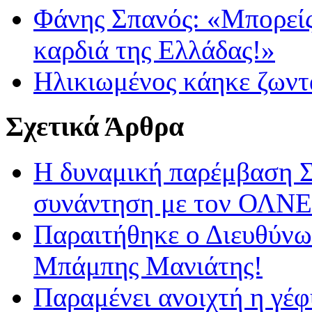
Φάνης Σπανός: «Μπορείς 
καρδιά της Ελλάδας!»
Ηλικιωμένος κάηκε ζων
Σχετικά Άρθρα
Η δυναμική παρέμβαση 
συνάντηση με τον ΟΛΝΕ
Παραιτήθηκε ο Διευθύν
Μπάμπης Μανιάτης!
Παραμένει ανοιχτή η γέ