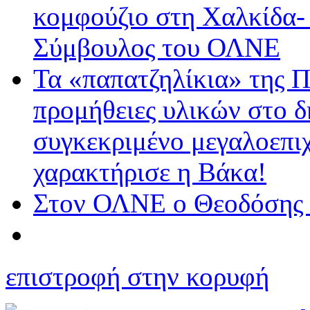
κομφούζιο στη Χαλκίδα-
Σύμβουλος του ΟΛΝΕ
Τα «παπατζηλίκια» της Π
προμήθειες υλικών στο δ
συγκεκριμένο μεγαλοεπιχ
χαρακτήρισε η Βάκα!
Στον ΟΛΝΕ ο Θεοδόσης
επιστροφή στην κορυφή