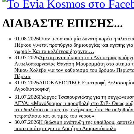
ΔΙΑΒΑΣΤΕ ΕΠΙΣΗΣ...
01.08.2026
Όταν μέσα από μία δυνατή παρέα η πλατεία
Πέρκου γίνεται προπύργιο δημιουργίας και αγάπης για
χωριό!- Και τα καλύτερα έρχονται…
31.07.2026
Άμεση ανταπόκριση του Αντιπεριφερειάρχ
Αιτωλοακαρνανίας Θανάση Μαυρομμάτη στο αίτημα τ
Νίκου Χολέβα για τον καθαρισμό του δρόμου Περίστα
Πέρκος
31.07.2026
ΑΠΟΚΛΕΙΣΤΙΚΟ: Επιστροφή Βελισσαρίου
Αγροδιατροφική
31.07.2026
Γιώργος Τσαπουρνιώτης για τη συγχώνευσ
ΔΕΥΑ: «Μονόδρομος η προσβολή στο ΣτΕ- Όπως αυξ
στο διπλάσιο οι τιμές της ενέργειας, έτσι θα αυξηθούν
τετραπλάσιο και οι τιμές του νερού»
30.07.2026
Η βιώσιμη ανάπτυξη της υπαίθρου, αποτελ
προτεραιότητα για το Δημήτρη Διαμαντόπουλο